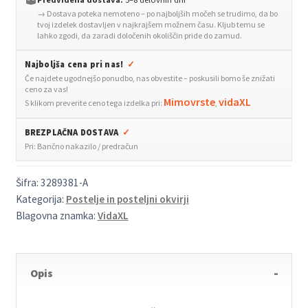
→ Dostava poteka nemoteno – po najboljših močeh se trudimo, da bo
taupe
tvoj izdelek dostavljen v najkrajšem možnem času. Kljub temu se
140x190
lahko zgodi, da zaradi določenih okoliščin pride do zamud.
cm
Najboljša cena pri nas!
✓
blago
Če najdete ugodnejšo ponudbo, nas obvestite – poskusili bomo še znižati
količina
ceno za vas!
Mimovrste
vidaXL
S klikom preverite ceno tega izdelka pri:
,
BREZPLAČNA DOSTAVA
✓
Pri: Bančno nakazilo / predračun
Šifra:
3289381-A
Kategorija:
Postelje in posteljni okvirji
Blagovna znamka:
VidaXL
Opis