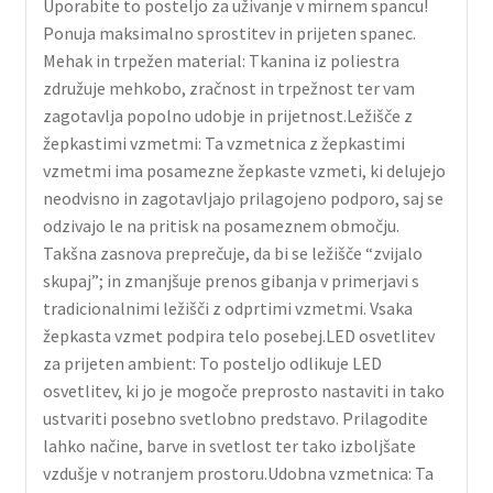
Uporabite to posteljo za uživanje v mirnem spancu!
Ponuja maksimalno sprostitev in prijeten spanec.
Mehak in trpežen material: Tkanina iz poliestra
združuje mehkobo, zračnost in trpežnost ter vam
zagotavlja popolno udobje in prijetnost.Ležišče z
žepkastimi vzmetmi: Ta vzmetnica z žepkastimi
vzmetmi ima posamezne žepkaste vzmeti, ki delujejo
neodvisno in zagotavljajo prilagojeno podporo, saj se
odzivajo le na pritisk na posameznem območju.
Takšna zasnova preprečuje, da bi se ležišče “zvijalo
skupaj”; in zmanjšuje prenos gibanja v primerjavi s
tradicionalnimi ležišči z odprtimi vzmetmi. Vsaka
žepkasta vzmet podpira telo posebej.LED osvetlitev
za prijeten ambient: To posteljo odlikuje LED
osvetlitev, ki jo je mogoče preprosto nastaviti in tako
ustvariti posebno svetlobno predstavo. Prilagodite
lahko načine, barve in svetlost ter tako izboljšate
vzdušje v notranjem prostoru.Udobna vzmetnica: Ta