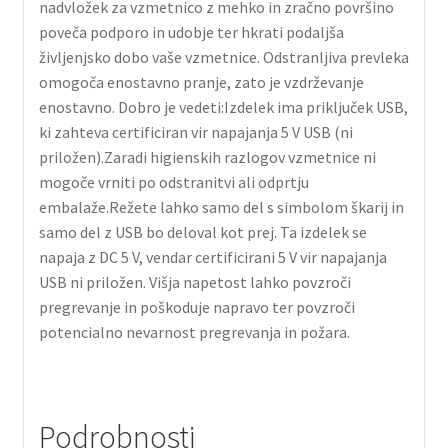
nadvložek za vzmetnico z mehko in zračno površino
poveča podporo in udobje ter hkrati podaljša
življenjsko dobo vaše vzmetnice. Odstranljiva prevleka
omogoča enostavno pranje, zato je vzdrževanje
enostavno. Dobro je vedeti:Izdelek ima priključek USB,
ki zahteva certificiran vir napajanja 5 V USB (ni
priložen).Zaradi higienskih razlogov vzmetnice ni
mogoče vrniti po odstranitvi ali odprtju
embalaže.Režete lahko samo del s simbolom škarij in
samo del z USB bo deloval kot prej. Ta izdelek se
napaja z DC 5 V, vendar certificirani 5 V vir napajanja
USB ni priložen. Višja napetost lahko povzroči
pregrevanje in poškoduje napravo ter povzroči
potencialno nevarnost pregrevanja in požara.
Podrobnosti