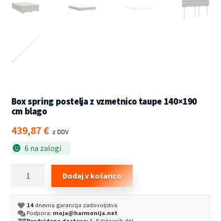
Box spring postelja z vzmetnico taupe 140×190
cm blago
439,87
€
z DDV
6 na zalogi
Box
Dodaj v košarico
spring
postelja
14
dnevna garancija zadovoljstva
z
Podpora:
moja@harmonija.net
vzmetnico
Predvidena dostava:
5–8 delovnih dni