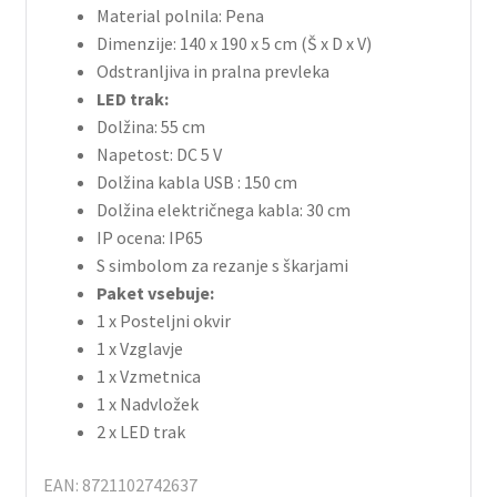
Material polnila: Pena
Dimenzije: 140 x 190 x 5 cm (Š x D x V)
Odstranljiva in pralna prevleka
LED trak:
Dolžina: 55 cm
Napetost: DC 5 V
Dolžina kabla USB : 150 cm
Dolžina električnega kabla: 30 cm
IP ocena: IP65
S simbolom za rezanje s škarjami
Paket vsebuje:
1 x Posteljni okvir
1 x Vzglavje
1 x Vzmetnica
1 x Nadvložek
2 x LED trak
EAN: 8721102742637