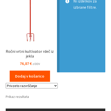
Ni izdelkov za
izbrane filtre.
Ročni vrtni kultivator rdeč iz
jekla
76,87
€
z DDV
Dodaj v košarico
Prikaz rezultata