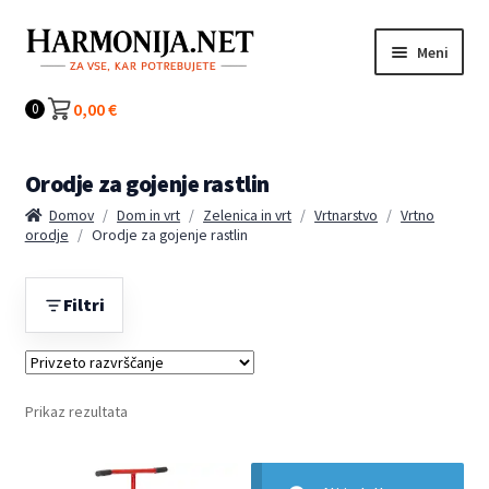
Preskoči
Preskoči
Meni
na
na
navigacijo
vsebino
Kategorije
0,00
€
0
Orodje za gojenje rastlin
Domov
/
Dom in vrt
/
Zelenica in vrt
/
Vrtnarstvo
/
Vrtno
orodje
/
Orodje za gojenje rastlin
Filtri
Prikaz rezultata