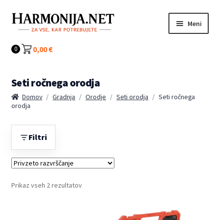
Preskoči
Preskoči
Meni
na
na
navigacijo
vsebino
Kategorije
0,00
€
0
Seti ročnega orodja
Domov
/
Gradnja
/
Orodje
/
Seti orodja
/
Seti ročnega
orodja
Filtri
Prikaz vseh 2 rezultatov