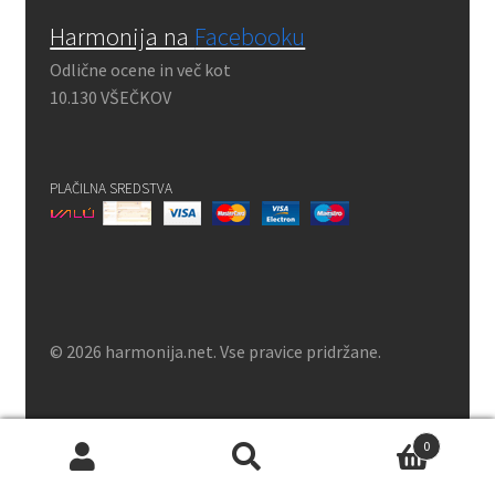
Harmonija na
Facebooku
Odlične ocene in več kot
10.130 VŠEČKOV
PLAČILNA SREDSTVA
© 2026 harmonija.net. Vse pravice pridržane.
0
Išči:
Iskanje