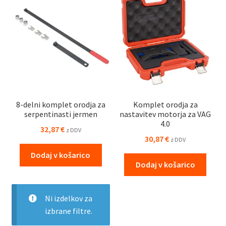
8-delni komplet orodja za
Komplet orodja za
serpentinasti jermen
nastavitev motorja za VAG
4.0
32,87
€
z DDV
30,87
€
z DDV
Dodaj v košarico
Dodaj v košarico
Ni izdelkov za
izbrane filtre.