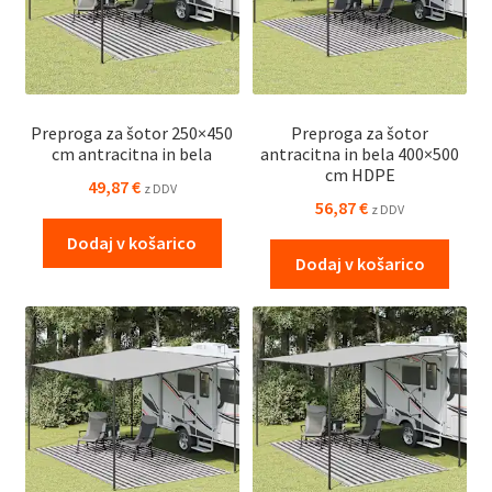
Preproga za šotor 250×450
Preproga za šotor
cm antracitna in bela
antracitna in bela 400×500
cm HDPE
49,87
€
z DDV
56,87
€
z DDV
Dodaj v košarico
Dodaj v košarico