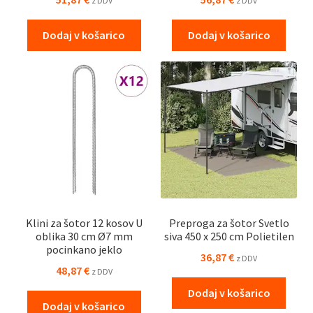
z DDV
z DDV
Dodaj v košarico
Dodaj v košarico
Klini za šotor 12 kosov U
Preproga za šotor Svetlo
oblika 30 cm Ø7 mm
siva 450 x 250 cm Polietilen
pocinkano jeklo
36,87
€
z DDV
48,87
€
z DDV
Dodaj v košarico
Dodaj v košarico