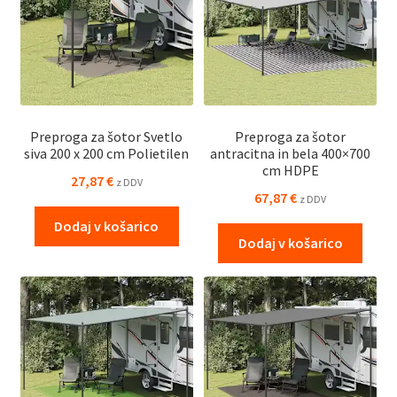
Preproga za šotor Svetlo
Preproga za šotor
siva 200 x 200 cm Polietilen
antracitna in bela 400×700
cm HDPE
27,87
€
z DDV
67,87
€
z DDV
Dodaj v košarico
Dodaj v košarico