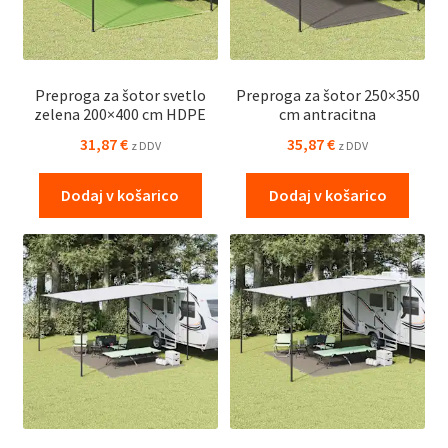
Preproga za šotor svetlo
Preproga za šotor 250×350
zelena 200×400 cm HDPE
cm antracitna
31,87
€
35,87
€
z DDV
z DDV
Dodaj v košarico
Dodaj v košarico