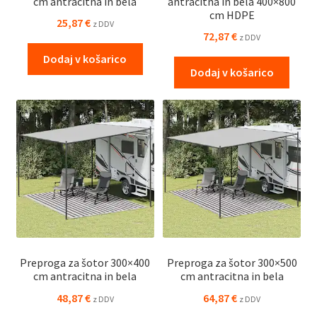
cm antracitna in bela
antracitna in bela 400×800
cm HDPE
25,87
€
z DDV
72,87
€
z DDV
Dodaj v košarico
Dodaj v košarico
Preproga za šotor 300×400
Preproga za šotor 300×500
cm antracitna in bela
cm antracitna in bela
48,87
€
64,87
€
z DDV
z DDV