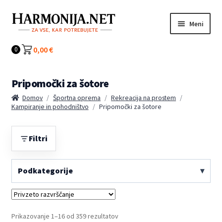
Preskoči
Preskoči
Meni
na
na
navigacijo
vsebino
Kategorije
0,00
€
0
Pripomočki za šotore
Domov
/
Športna oprema
/
Rekreacija na prostem
/
Kampiranje in pohodništvo
/
Pripomočki za šotore
Filtri
Podkategorije
Prikazovanje 1–16 od 359 rezultatov