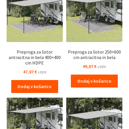
Preproga za šotor
Preproga za šotor 250×600
antracitna in bela 400×400
cm antracitna in bela
cm HDPE
49,87
€
z DDV
47,87
€
z DDV
Dodaj v košarico
Dodaj v košarico