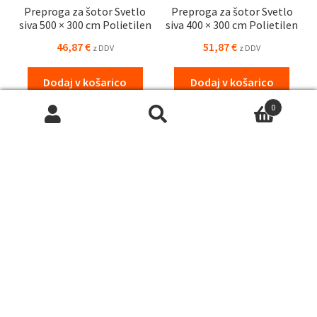
Preproga za šotor Svetlo
Preproga za šotor Svetlo
siva 500 × 300 cm Polietilen
siva 400 × 300 cm Polietilen
46,87
€
51,87
€
z DDV
z DDV
Dodaj v košarico
Dodaj v košarico
0
Išči:
Iskanje
Preproga za šotor Svetlo
Preproga za šotor Svetlo
siva 500 x 250 cm Polietilen
siva 300 x 250 cm Polietilen
42,87
€
34,87
€
z DDV
z DDV