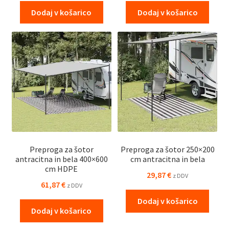
Dodaj v košarico
Dodaj v košarico
Preproga za šotor
Preproga za šotor 250×200
antracitna in bela 400×600
cm antracitna in bela
cm HDPE
29,87
€
z DDV
61,87
€
z DDV
Dodaj v košarico
Dodaj v košarico