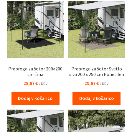
Preproga za šotor 200×200
Preproga za šotor Svetlo
cm črna
siva 200 x 250 cm Polietilen
28,87
€
29,87
€
z DDV
z DDV
Dodaj v košarico
Dodaj v košarico