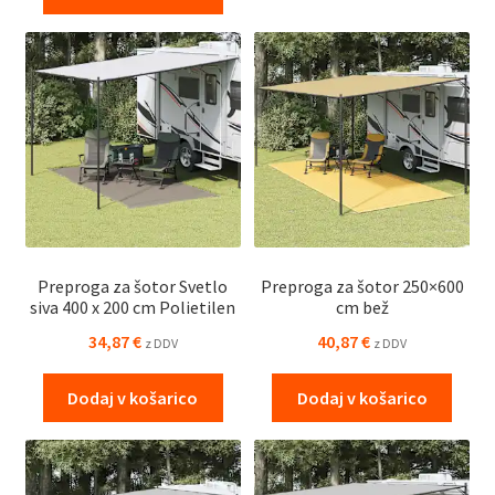
Preproga za šotor Svetlo
Preproga za šotor 250×600
siva 400 x 200 cm Polietilen
cm bež
34,87
€
40,87
€
z DDV
z DDV
Dodaj v košarico
Dodaj v košarico