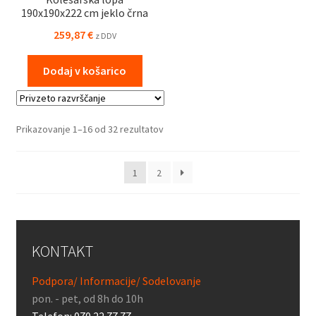
190x190x222 cm jeklo črna
259,87
€
z DDV
Dodaj v košarico
Prikazovanje 1–16 od 32 rezultatov
1
2
KONTAKT
Podpora/ Informacije/ Sodelovanje
pon. - pet, od 8h do 10h