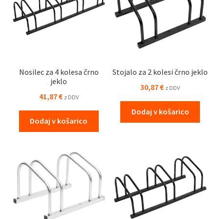
Nosilec za 4 kolesa črno
Stojalo za 2 kolesi črno jeklo
jeklo
30,87
€
z DDV
41,87
€
z DDV
Dodaj v košarico
Dodaj v košarico