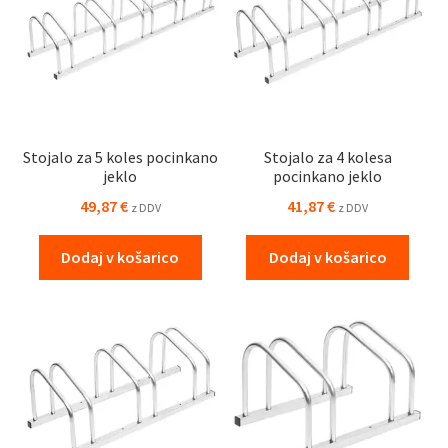
Stojalo za 5 koles pocinkano
Stojalo za 4 kolesa
jeklo
pocinkano jeklo
49,87
€
41,87
€
z DDV
z DDV
Dodaj v košarico
Dodaj v košarico