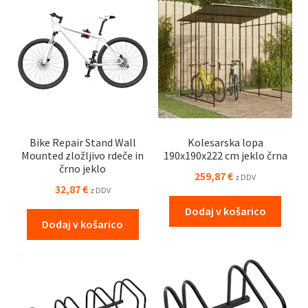
Bike Repair Stand Wall
Kolesarska lopa
Mounted zložljivo rdeče in
190x190x222 cm jeklo črna
črno jeklo
259,87
€
z DDV
32,87
€
z DDV
Dodaj v košarico
Dodaj v košarico