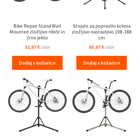
Bike Repair Stand Wall
Stojalo za popravilo kolesa
Mounted zložljivo rdeče in
zložljivo nastavljivo 108-188
črno jeklo
cm
32,87
€
65,87
€
z DDV
z DDV
Dodaj v košarico
Dodaj v košarico