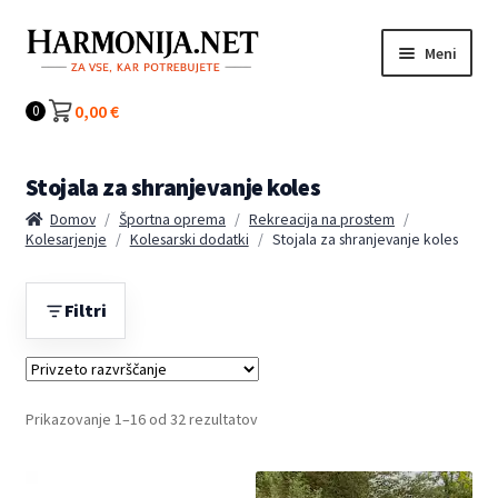
Preskoči
Preskoči
Meni
na
na
navigacijo
vsebino
Kategorije
0,00
€
0
Stojala za shranjevanje koles
Domov
/
Športna oprema
/
Rekreacija na prostem
/
Kolesarjenje
/
Kolesarski dodatki
/
Stojala za shranjevanje koles
Filtri
Prikazovanje 1–16 od 32 rezultatov