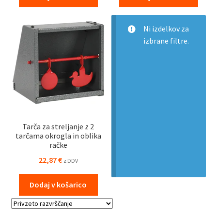
Ni izdelkov za
izbrane filtre.
Tarča za streljanje z 2
tarčama okrogla in oblika
račke
22,87
€
z DDV
Dodaj v košarico