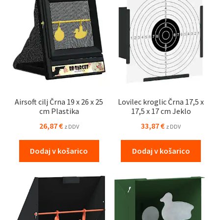
Airsoft cilj Črna 19 x 26 x 25
Lovilec kroglic Črna 17,5 x
cm Plastika
17,5 x 17 cm Jeklo
26,87
€
33,87
€
z DDV
z DDV
Dodaj v košarico
Dodaj v košarico