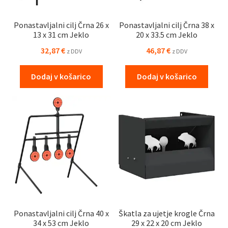
Ponastavljalni cilj Črna 26 x
Ponastavljalni cilj Črna 38 x
13 x 31 cm Jeklo
20 x 33.5 cm Jeklo
32,87
€
46,87
€
z DDV
z DDV
Dodaj v košarico
Dodaj v košarico
Ponastavljalni cilj Črna 40 x
Škatla za ujetje krogle Črna
34 x 53 cm Jeklo
29 x 22 x 20 cm Jeklo