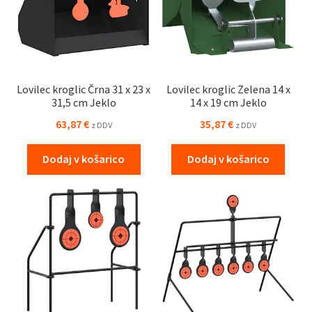
Lovilec kroglic Črna 31 x 23 x
Lovilec kroglic Zelena 14 x
31,5 cm Jeklo
14 x 19 cm Jeklo
63,87
€
35,87
€
z DDV
z DDV
Dodaj v košarico
Dodaj v košarico