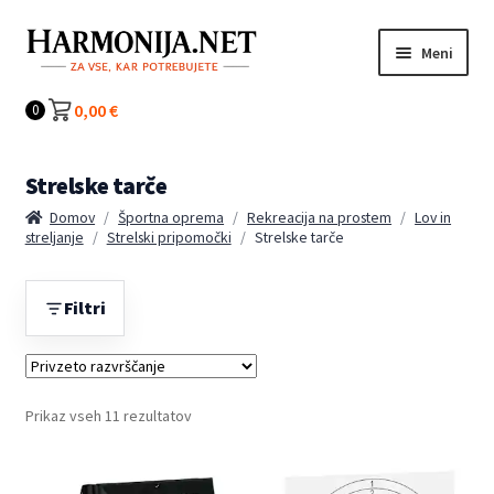
Preskoči
Preskoči
Meni
na
na
navigacijo
vsebino
Kategorije
0,00
€
0
Strelske tarče
Domov
/
Športna oprema
/
Rekreacija na prostem
/
Lov in
streljanje
/
Strelski pripomočki
/
Strelske tarče
Filtri
Prikaz vseh 11 rezultatov