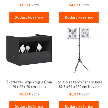
42,87
€
54,87
€
z DDV
z DDV
Dodaj v košarico
Dodaj v košarico
Škatla za ujetje krogle Črna
Stojalo za tarčo Črna in bela
29 x 22 x 20 cm Jeklo
82,5 x 51 x 150 cm Kovina
55,87
€
41,87
€
z DDV
z DDV
Dodaj v košarico
Dodaj v košarico