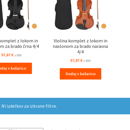
 komplet z lokom in
Violina komplet z lokom in
m za brado črna 4/4
naslonom za brado naravna
4/4
97,87
€
z DDV
57,87
€
z DDV
odaj v košarico
Dodaj v košarico
Ni izdelkov za izbrane filtre.