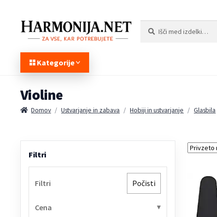
Preskoči
Preskoči
Išči:
Iskanje
na
na
navigacijo
vsebino
Kategorije
Violine
Domov
/
Ustvarjanje in zabava
/
Hobiji in ustvarjanje
/
Glasbila
Filtri
Filtri
Počisti
Cena