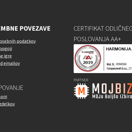
MBNE POVEZAVE
CERTIFIKAT ODLIČNE
POSLOVANJA AA+
 osebnih podatkov
pogoji
e igre
od emailov
PARTNER
POVANJE
Boni
izdelkov