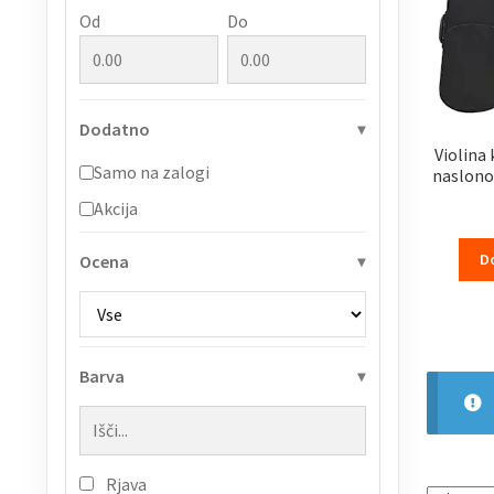
Od
Do
Dodatno
Violina
Samo na zalogi
naslono
Akcija
D
Ocena
Barva
Rjava