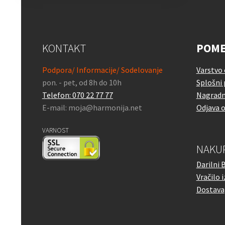
KONTAKT
POME
Podpora/ Informacije/ Sodelovanje
Varstvo
pon. - pet, od 8h do 10h
Splošni 
Telefon: 070 22 77 77
Nagradn
E-mail: moja@harmonija.net
Odjava 
VARNOST
NAKU
Darilni 
Vračilo 
Dostava