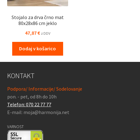
Stojalo za drva črno mat
80x28x86 cm jeklo
47,87
€
z DDV
Dodaj v košarico
KONTAKT
Podpora/ Informacije/ Sodelovanje
pon. - pet, od 8h do 10h
Telefon: 070 22 77 77
E-mail: moja@harmonija.net
VARNOST