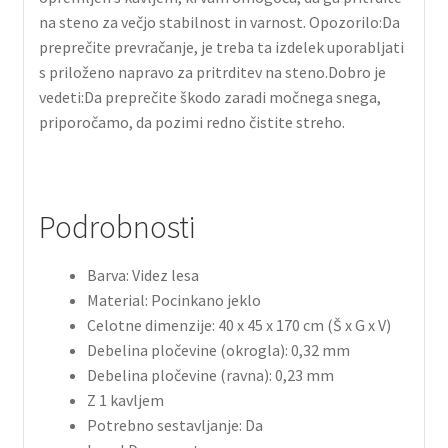
na steno za večjo stabilnost in varnost. Opozorilo:Da
preprečite prevračanje, je treba ta izdelek uporabljati
s priloženo napravo za pritrditev na steno.Dobro je
vedeti:Da preprečite škodo zaradi močnega snega,
priporočamo, da pozimi redno čistite streho.
Podrobnosti
Barva: Videz lesa
Material: Pocinkano jeklo
Celotne dimenzije: 40 x 45 x 170 cm (Š x G x V)
Debelina pločevine (okrogla): 0,32 mm
Debelina pločevine (ravna): 0,23 mm
Z 1 kavljem
Potrebno sestavljanje: Da