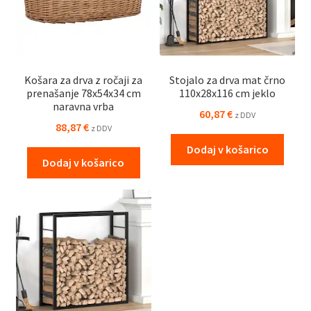
Košara za drva z ročaji za
Stojalo za drva mat črno
prenašanje 78x54x34 cm
110x28x116 cm jeklo
naravna vrba
60,87
€
z DDV
88,87
€
z DDV
Dodaj v košarico
Dodaj v košarico