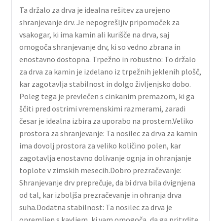
Ta držalo za drva je idealna rešitev za urejeno
shranjevanje drv. Je nepogrešljiv pripomoček za
vsakogar, ki ima kamin ali kurišče na drva, saj
omogoča shranjevanje drv, ki so vedno zbrana in
enostavno dostopna. Trpežno in robustno: To držalo
za drva za kamin je izdelano iz trpežnih jeklenih plošč,
kar zagotavlja stabilnost in dolgo življenjsko dobo.
Poleg tega je prevlečen s cinkanim premazom, ki ga
ščiti pred ostrimi vremenskimi razmerami, zaradi
česar je idealna izbira za uporabo na prostem.Veliko
prostora za shranjevanje: Ta nosilec za drva za kamin
ima dovolj prostora za veliko količino polen, kar
zagotavlja enostavno dolivanje ognja in ohranjanje
toplote v zimskih mesecih.Dobro prezračevanje:
Shranjevanje drv preprečuje, da bi drva bila dvignjena
od tal, kar izboljša prezračevanje in ohranja drva
suha.Dodatna stabilnost: Ta nosilec za drva je
opremljen s kavljem, ki vam omogoča, da ga pritrdite