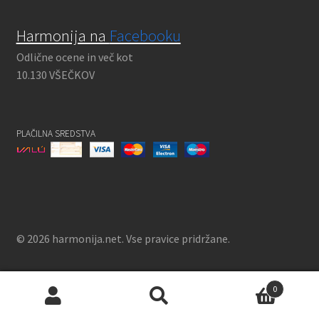
Harmonija na
Facebooku
Odlične ocene in več kot
10.130 VŠEČKOV
PLAČILNA SREDSTVA
© 2026 harmonija.net. Vse pravice pridržane.
0
Išči:
Iskanje