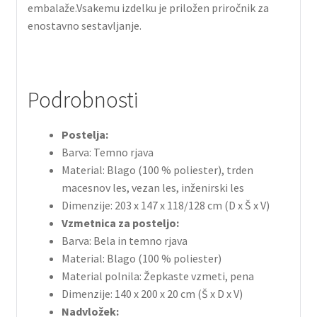
embalaže.Vsakemu izdelku je priložen priročnik za
enostavno sestavljanje.
Podrobnosti
Postelja:
Barva: Temno rjava
Material: Blago (100 % poliester), trden
macesnov les, vezan les, inženirski les
Dimenzije: 203 x 147 x 118/128 cm (D x Š x V)
Vzmetnica za posteljo:
Barva: Bela in temno rjava
Material: Blago (100 % poliester)
Material polnila: Žepkaste vzmeti, pena
Dimenzije: 140 x 200 x 20 cm (Š x D x V)
Nadvložek: