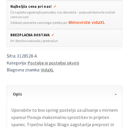
140x200
Najboljša cena pri nas!
✓
cm
Če najdete ugodnejšo ponudbo, nas obvestite – poskusili bomo še znižati
blago
ceno za vas!
količina
Mimovrste
vidaXL
S klikom preverite ceno tega izdelka pri:
,
BREZPLAČNA DOSTAVA
✓
Pri: Bančno nakazilo / predračun
Šifra:
3128528-A
Kategorija:
Postelje in posteljni okvirji
Blagovna znamka:
VidaXL
Opis
Uporabite to box spring posteljo za uživanje v mirnem
spancu! Ponuja maksimalno sprostitev in prijeten
spanec. Trpežno blago: Blago zagotavlja preprost in