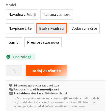
Model
Navadna z žeblji
Taftana zasnova
Navpične črte
Blok s kvadrati
Vodoravne črte
Gumbi
Preprosta zasnova
4 na zalogi
Box
Dodaj v košarico
spring
postelja
14
dnevna garancija zadovoljstva
z
Podpora:
moja@harmonija.net
vzmetnico
Predvidena dostava:
5–8 delovnih dni
→ Dostava poteka nemoteno – po najboljših močeh se trudimo, da bo
temno
tvoj izdelek dostavljen v najkrajšem možnem času. Kljub temu se
rjava
lahko zgodi, da zaradi določenih okoliščin pride do zamud.