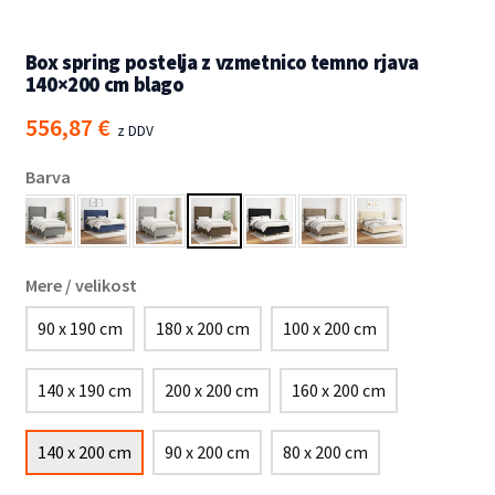
Box spring postelja z vzmetnico temno rjava
140×200 cm blago
556,87
€
z DDV
Barva
Mere / velikost
90 x 190 cm
180 x 200 cm
100 x 200 cm
140 x 190 cm
200 x 200 cm
160 x 200 cm
140 x 200 cm
90 x 200 cm
80 x 200 cm