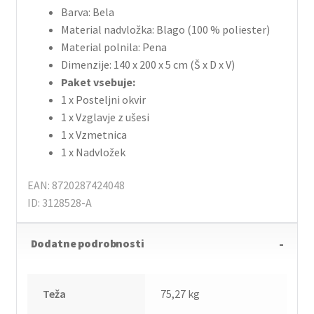
Barva: Bela
Material nadvložka: Blago (100 % poliester)
Material polnila: Pena
Dimenzije: 140 x 200 x 5 cm (Š x D x V)
Paket vsebuje:
1 x Posteljni okvir
1 x Vzglavje z ušesi
1 x Vzmetnica
1 x Nadvložek
EAN: 8720287424048
ID: 3128528-A
Dodatne podrobnosti
Teža
75,27 kg