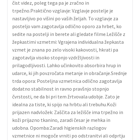
čist videz, poleg tega pa je zračno in
trpežno.Praktično vzglavje: Vzglavje postelje je
nastavljivo po višini po vaših željah. To vzglavje za
posteljo vam zagotavlja odlično oporo za hrbet, ko
sedite na postelji in berete ali gledate filme.Ležišče z
žepkastimi vzmetmi: Vgrajena individualna žepkasta
vzmet je znana po zelo visoki kakovosti, hkrati pa
zagotavlja visoko stopnjo vzdržljivosti in
prilagodljivosti. Lahko učinkovito absorbira hrup in
udarce, ki jih povzročata metanje in obračanje.Srednje
trda opora: Posteljna vzmetnica odlično zagotavlja
dodatno stabilnost in ravno pravšnjo stopnjo
čvrstosti, ne da bi pri tem žrtvovala udobje. Zato je
idealna za tiste, ki spijo na hrbtu ali trebuhu.Koži
prijazen nadvložek: Zaščita za ležišče ima trpežno in
koži prijazno tkanino, zaradi česar je mehka in
udobna. Opomba:Zaradi higienskih razlogov
vzmetnice ni mogoče vrniti po odstranitvi ali odprtju