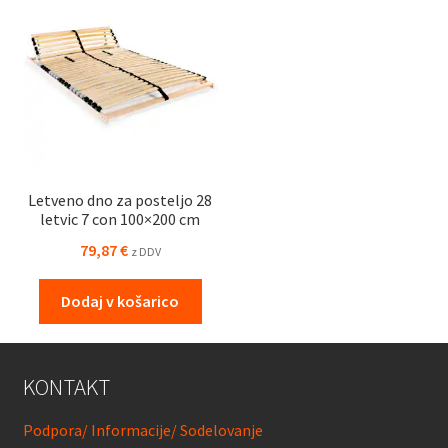
Letveno dno za posteljo 28
letvic 7 con 100×200 cm
79,87
€
z DDV
Dodaj v košarico
KONTAKT
Podpora/ Informacije/ Sodelovanje