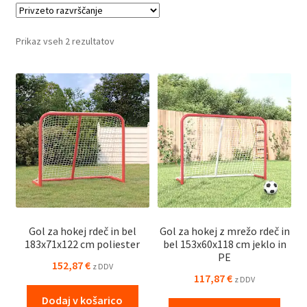
velikostmi, ki ustrezajo tako rekreativcem kot profesionalcem.
Oprema v kategoriji Hokej in lakros je idealna za vse, ki želijo
Prikaz vseh 2 rezultatov
izboljšati svojo tehniko in uživati v športu na najvišji ravni.
Gol za hokej rdeč in bel
Gol za hokej z mrežo rdeč in
183x71x122 cm poliester
bel 153x60x118 cm jeklo in
PE
152,87
€
z DDV
117,87
€
z DDV
Dodaj v košarico