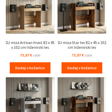
DJ miza Artisan hrast 82 x 45
DJ miza Star les 82 x 45 x 102
x 102 cm Inženirski les
cm Inženirski les
73,87
€
73,87
€
z DDV
z DDV
Dodaj v košarico
Dodaj v košarico