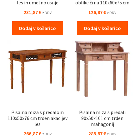
les in umetno usnje
oblike črna 110x60x75 cm
231,87
€
126,87
€
z DDV
z DDV
Dodaj v košarico
Dodaj v košarico
Pisalna miza s predalom
Pisalna miza s predali
110x50x76 cm trden akacijev
90x50x101 cm trden
les
mahagonij
266,87
€
288,87
€
z DDV
z DDV