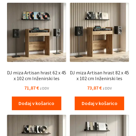
DJ miza Artisan hrast 62 x 45
DJ miza Artisan hrast 82 x 45
x 102 cm Inženirski les
x 102 cm Inženirski les
71,87
€
73,87
€
z DDV
z DDV
Dodaj v košarico
Dodaj v košarico