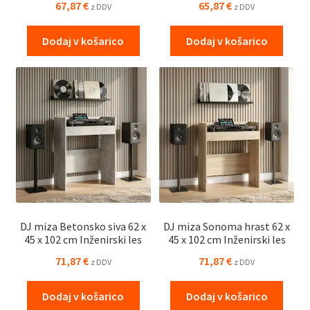
67,87
€
65,87
€
z DDV
z DDV
Dodaj v košarico
Dodaj v košarico
DJ miza Betonsko siva 62 x
DJ miza Sonoma hrast 62 x
45 x 102 cm Inženirski les
45 x 102 cm Inženirski les
71,87
€
71,87
€
z DDV
z DDV
Dodaj v košarico
Dodaj v košarico