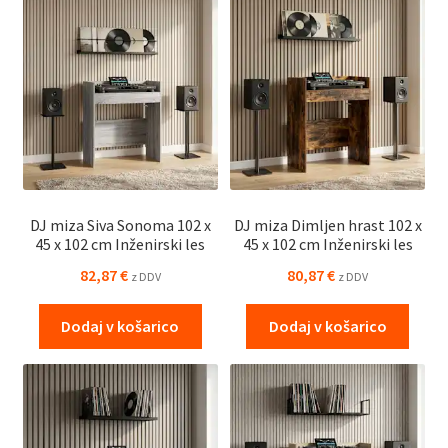
DJ miza Siva Sonoma 102 x
DJ miza Dimljen hrast 102 x
45 x 102 cm Inženirski les
45 x 102 cm Inženirski les
82,87
€
80,87
€
z DDV
z DDV
Dodaj v košarico
Dodaj v košarico