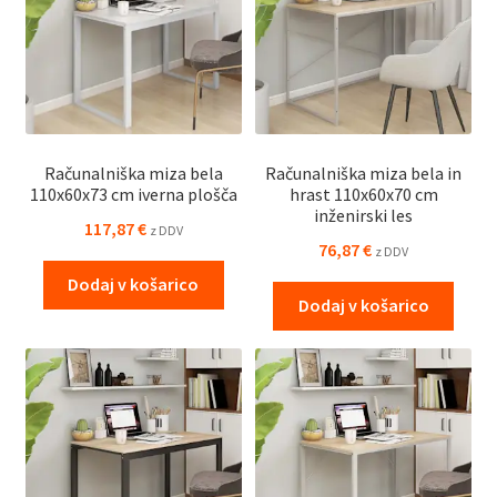
Računalniška miza bela
Računalniška miza bela in
110x60x73 cm iverna plošča
hrast 110x60x70 cm
inženirski les
117,87
€
z DDV
76,87
€
z DDV
Dodaj v košarico
Dodaj v košarico