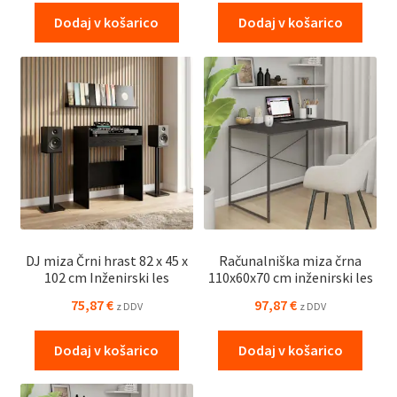
Dodaj v košarico
Dodaj v košarico
DJ miza Črni hrast 82 x 45 x
Računalniška miza črna
102 cm Inženirski les
110x60x70 cm inženirski les
75,87
€
97,87
€
z DDV
z DDV
Dodaj v košarico
Dodaj v košarico