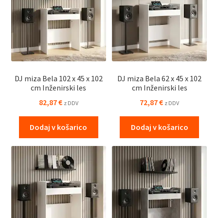
DJ miza Bela 102 x 45 x 102
DJ miza Bela 62 x 45 x 102
cm Inženirski les
cm Inženirski les
82,87
€
72,87
€
z DDV
z DDV
Dodaj v košarico
Dodaj v košarico