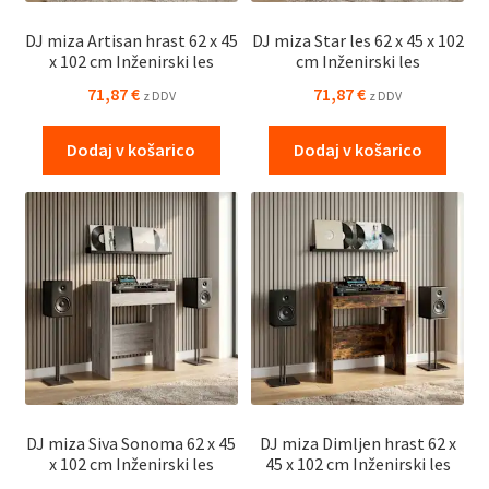
DJ miza Artisan hrast 62 x 45
DJ miza Star les 62 x 45 x 102
x 102 cm Inženirski les
cm Inženirski les
71,87
€
71,87
€
z DDV
z DDV
Dodaj v košarico
Dodaj v košarico
DJ miza Siva Sonoma 62 x 45
DJ miza Dimljen hrast 62 x
x 102 cm Inženirski les
45 x 102 cm Inženirski les