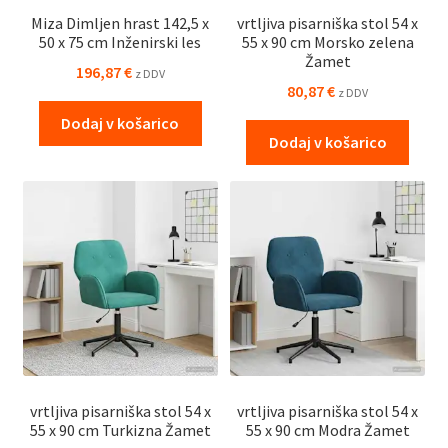
Miza Dimljen hrast 142,5 x
vrtljiva pisarniška stol 54 x
50 x 75 cm Inženirski les
55 x 90 cm Morsko zelena
Žamet
196,87
€
z DDV
80,87
€
z DDV
Dodaj v košarico
Dodaj v košarico
vrtljiva pisarniška stol 54 x
vrtljiva pisarniška stol 54 x
55 x 90 cm Turkizna Žamet
55 x 90 cm Modra Žamet