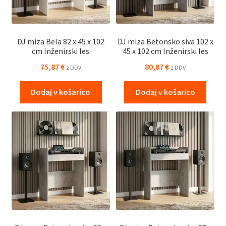
DJ miza Bela 82 x 45 x 102
DJ miza Betonsko siva 102 x
cm Inženirski les
45 x 102 cm Inženirski les
75,87
€
80,87
€
z DDV
z DDV
Dodaj v košarico
Dodaj v košarico