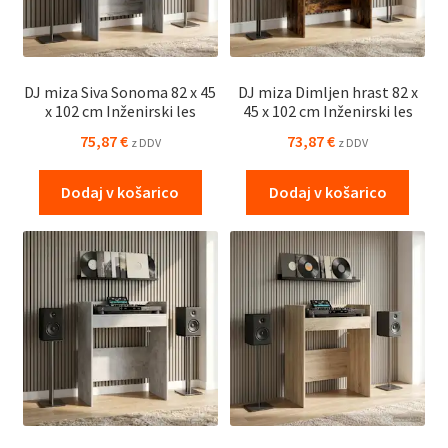
DJ miza Siva Sonoma 82 x 45
DJ miza Dimljen hrast 82 x
x 102 cm Inženirski les
45 x 102 cm Inženirski les
75,87
€
73,87
€
z DDV
z DDV
Dodaj v košarico
Dodaj v košarico