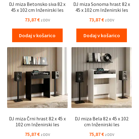
DJ miza Betonsko siva 82 x
DJ miza Sonoma hrast 82 x
45 x 102 cm Inženirski les
45 x 102 cm Inženirski les
73,87
€
73,87
€
z DDV
z DDV
Dodaj v košarico
Dodaj v košarico
DJ miza Črni hrast 82 x 45 x
DJ miza Bela 82 x 45 x 102
102 cm Inženirski les
cm Inženirski les
75,87
€
75,87
€
z DDV
z DDV