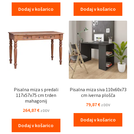
Dodaj v košarico
Dodaj v košarico
Pisalna miza s predali
Pisalna miza siva 110x60x73
117x57x75 cm trden
cm iverna plošča
mahagonij
79,87
€
z DDV
264,87
€
z DDV
Dodaj v košarico
Dodaj v košarico