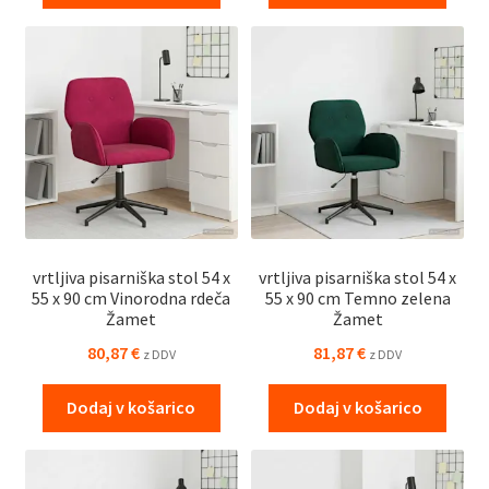
vrtljiva pisarniška stol 54 x
vrtljiva pisarniška stol 54 x
55 x 90 cm Vinorodna rdeča
55 x 90 cm Temno zelena
Žamet
Žamet
80,87
€
81,87
€
z DDV
z DDV
Dodaj v košarico
Dodaj v košarico