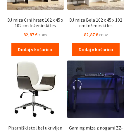
DJ miza Črni hrast 102 x 45 x
DJ miza Bela 102 x 45 x 102
102 cm Inženirski les
cm Inženirski les
82,87
€
82,87
€
z DDV
z DDV
Dodaj v košarico
Dodaj v košarico
Pisarniški stol bel ukrivljen
Gaming miza z nogami ZZ-