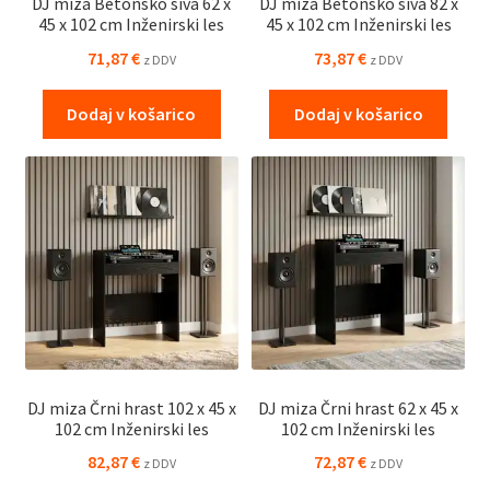
DJ miza Betonsko siva 62 x
DJ miza Betonsko siva 82 x
45 x 102 cm Inženirski les
45 x 102 cm Inženirski les
71,87
€
73,87
€
z DDV
z DDV
Dodaj v košarico
Dodaj v košarico
DJ miza Črni hrast 102 x 45 x
DJ miza Črni hrast 62 x 45 x
102 cm Inženirski les
102 cm Inženirski les
82,87
€
72,87
€
z DDV
z DDV