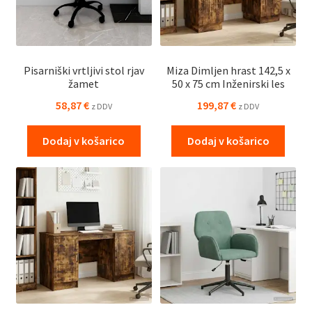
Pisarniški vrtljivi stol rjav
Miza Dimljen hrast 142,5 x
žamet
50 x 75 cm Inženirski les
58,87
€
199,87
€
z DDV
z DDV
Dodaj v košarico
Dodaj v košarico