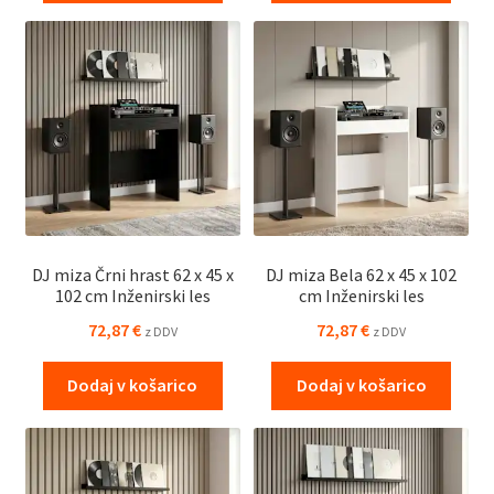
DJ miza Črni hrast 62 x 45 x
DJ miza Bela 62 x 45 x 102
102 cm Inženirski les
cm Inženirski les
72,87
€
72,87
€
z DDV
z DDV
Dodaj v košarico
Dodaj v košarico