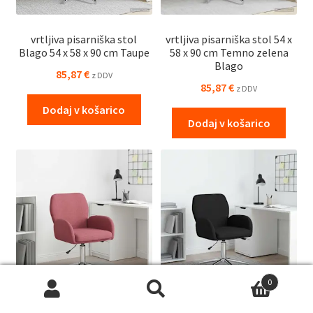
vrtljiva pisarniška stol
vrtljiva pisarniška stol 54 x
Blago 54 x 58 x 90 cm Taupe
58 x 90 cm Temno zelena
Blago
85,87
€
z DDV
85,87
€
z DDV
Dodaj v košarico
Dodaj v košarico
0
Išči:
Iskanje
vrtljiva pisarniška stol 54 x
vrtljiva pisarniška stol 54 x