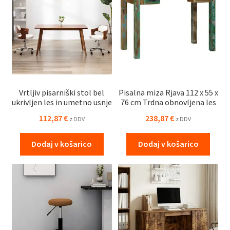
Vrtljiv pisarniški stol bel
Pisalna miza Rjava 112 x 55 x
ukrivljen les in umetno usnje
76 cm Trdna obnovljena les
112,87
€
238,87
€
z DDV
z DDV
Dodaj v košarico
Dodaj v košarico