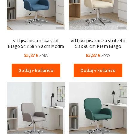
vrtljiva pisarniška stol
vrtljiva pisarniška stol 54 x
Blago 54 x 58 x 90 cm Modra
58 x 90 cm Krem Blago
85,87
€
85,87
€
z DDV
z DDV
Dodaj v košarico
Dodaj v košarico