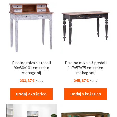
Pisalna miza s predali
Pisalna miza s 3 predali
90x50x101 cm trden
117x57x75 cm trden
mahagonij
mahagonij
233,87
€
265,87
€
z DDV
z DDV
Dodaj v košarico
Dodaj v košarico