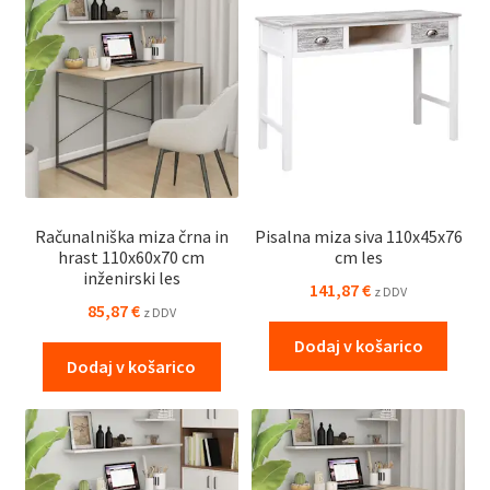
Računalniška miza črna in
Pisalna miza siva 110x45x76
hrast 110x60x70 cm
cm les
inženirski les
141,87
€
z DDV
85,87
€
z DDV
Dodaj v košarico
Dodaj v košarico