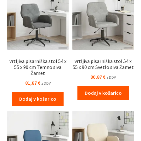
vrtljiva pisarniška stol 54 x
vrtljiva pisarniška stol 54 x
55 x 90 cm Temno siva
55 x 90 cm Svetlo siva Žamet
Žamet
80,87
€
z DDV
81,87
€
z DDV
Dodaj v košarico
Dodaj v košarico