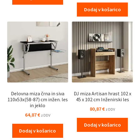
Dodaj v košarico
Delovna miza črna in siva
DJ miza Artisan hrast 102 x
110x53x(58-87) cm inžen. les
45 x 102 cm Inženirski les
in jeklo
80,87
€
z DDV
64,87
€
z DDV
Dodaj v košarico
Dodaj v košarico