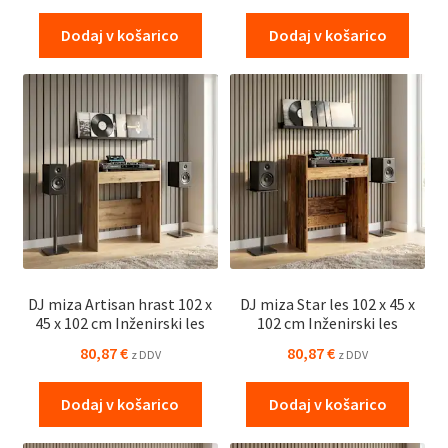
Dodaj v košarico
Dodaj v košarico
DJ miza Artisan hrast 102 x
DJ miza Star les 102 x 45 x
45 x 102 cm Inženirski les
102 cm Inženirski les
80,87
€
80,87
€
z DDV
z DDV
Dodaj v košarico
Dodaj v košarico