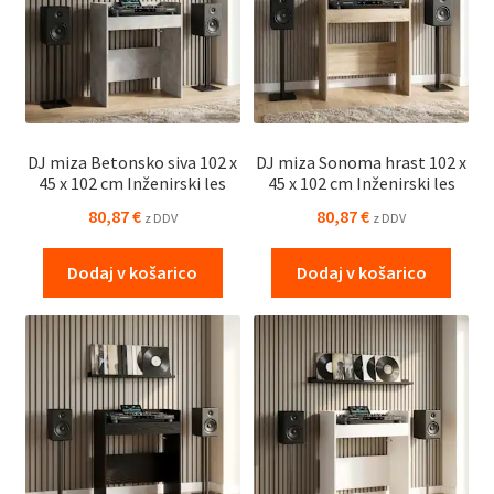
DJ miza Betonsko siva 102 x
DJ miza Sonoma hrast 102 x
45 x 102 cm Inženirski les
45 x 102 cm Inženirski les
80,87
€
80,87
€
z DDV
z DDV
Dodaj v košarico
Dodaj v košarico