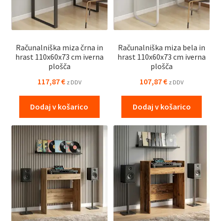
Računalniška miza črna in
Računalniška miza bela in
hrast 110x60x73 cm iverna
hrast 110x60x73 cm iverna
plošča
plošča
117,87
€
107,87
€
z DDV
z DDV
Dodaj v košarico
Dodaj v košarico