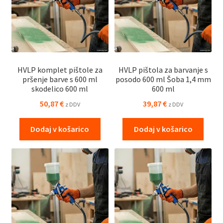
HVLP komplet pištole za
HVLP pištola za barvanje s
pršenje barve s 600 ml
posodo 600 ml Šoba 1,4 mm
skodelico 600 ml
600 ml
50,87
€
39,87
€
z DDV
z DDV
Dodaj v košarico
Dodaj v košarico