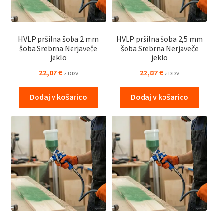
HVLP pršilna šoba 2 mm
HVLP pršilna šoba 2,5 mm
šoba Srebrna Nerjaveče
šoba Srebrna Nerjaveče
jeklo
jeklo
22,87
€
22,87
€
z DDV
z DDV
Dodaj v košarico
Dodaj v košarico