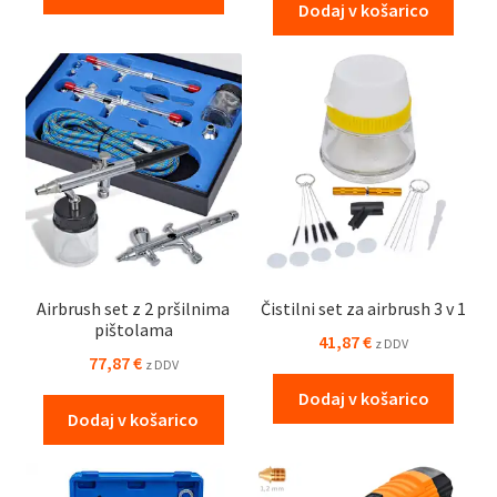
Dodaj v košarico
Airbrush set z 2 pršilnima
Čistilni set za airbrush 3 v 1
pištolama
41,87
€
z DDV
77,87
€
z DDV
Dodaj v košarico
Dodaj v košarico