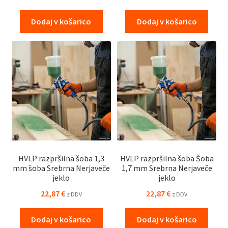
Dodaj v košarico
Dodaj v košarico
HVLP razpršilna šoba 1,3
HVLP razpršilna šoba Šoba
mm šoba Srebrna Nerjaveče
1,7 mm Srebrna Nerjaveče
jeklo
jeklo
22,87
€
22,87
€
z DDV
z DDV
Dodaj v košarico
Dodaj v košarico