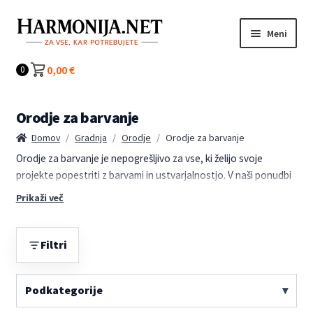
Preskoči
Preskoči
Meni
na
na
navigacijo
vsebino
Kategorije
0,00
€
0
Orodje za barvanje
Domov
/
Gradnja
/
Orodje
/
Orodje za barvanje
Orodje za barvanje je nepogrešljivo za vse, ki želijo svoje
projekte popestriti z barvami in ustvarjalnostjo. V naši ponudbi
najdete kakovostne pripomočke, ki olajšajo nanos barve in
Prikaži več
pripomorejo k profesionalnemu videzu vaših površin. Ne glede
na to, ali barvate stene, pohištvo ali umetniške izdelke, boste
tukaj našli orodje, ki ustreza vašim potrebam.
Filtri
Izberite med različnimi tipi čopičev, valjčki in drugimi barvnimi
Podkategorije
pripomočki, ki zagotavljajo enakomeren nanos in enostavno
uporabo. Naša kategorija orodje za barvanje je zasnovana