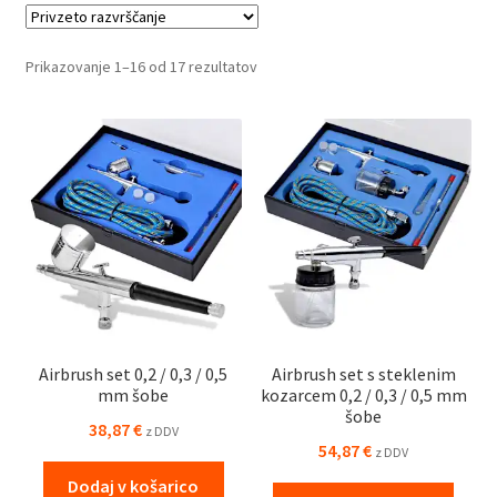
tako, da omogoča natančnost in učinkovitost, hkrati pa je
prijazna do uporabnika. Odkrijte orodja, ki bodo vaše barvne
Prikazovanje 1–16 od 17 rezultatov
projekte naredila še bolj uspešne in zadovoljive.
Airbrush set 0,2 / 0,3 / 0,5
Airbrush set s steklenim
mm šobe
kozarcem 0,2 / 0,3 / 0,5 mm
šobe
38,87
€
z DDV
54,87
€
z DDV
Dodaj v košarico