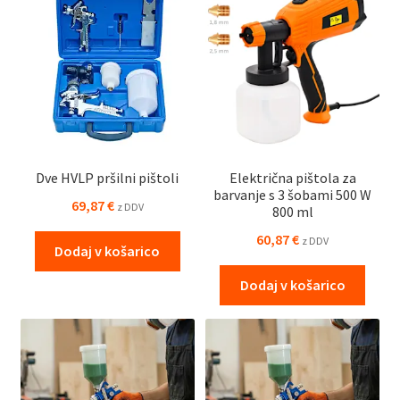
Dve HVLP pršilni pištoli
Električna pištola za
barvanje s 3 šobami 500 W
69,87
€
z DDV
800 ml
60,87
€
z DDV
Dodaj v košarico
Dodaj v košarico