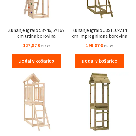
Zunanje igralo 53×46,5×169
Zunanje igralo 53x110x214
cm trdna borovina
cm impregnirana borovina
127,87
€
199,87
€
z DDV
z DDV
Dodaj v košarico
Dodaj v košarico