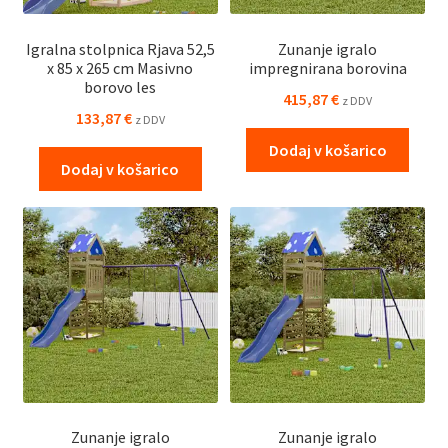
Igralna stolpnica Rjava 52,5
Zunanje igralo
x 85 x 265 cm Masivno
impregnirana borovina
borovo les
415,87
€
z DDV
133,87
€
z DDV
Dodaj v košarico
Dodaj v košarico
Zunanje igralo
Zunanje igralo