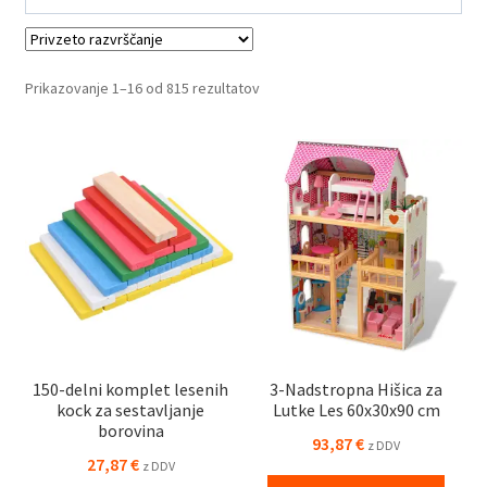
navdušil otroke in prispeval k njihovemu zdravemu razvoju skozi
zabavo in učenje.
Prikazovanje 1–16 od 815 rezultatov
150-delni komplet lesenih
3-Nadstropna Hišica za
kock za sestavljanje
Lutke Les 60x30x90 cm
borovina
93,87
€
z DDV
27,87
€
z DDV