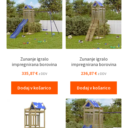
Zunanje igralo
Zunanje igralo
impregnirana borovina
impregnirana borovina
335,87
€
236,87
€
z DDV
z DDV
Dodaj v košarico
Dodaj v košarico