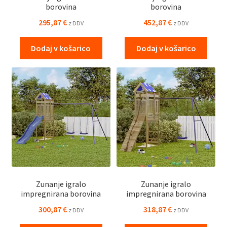
borovina
borovina
295,87
€
452,87
€
z DDV
z DDV
Dodaj v košarico
Dodaj v košarico
Zunanje igralo
Zunanje igralo
impregnirana borovina
impregnirana borovina
300,87
€
318,87
€
z DDV
z DDV