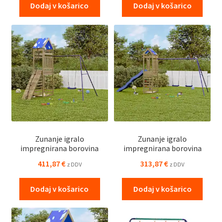
Dodaj v košarico
Dodaj v košarico
Zunanje igralo
Zunanje igralo
impregnirana borovina
impregnirana borovina
411,87
€
313,87
€
z DDV
z DDV
Dodaj v košarico
Dodaj v košarico