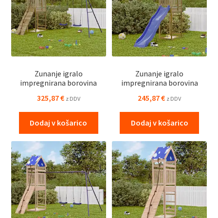
Zunanje igralo
Zunanje igralo
impregnirana borovina
impregnirana borovina
325,87
€
245,87
€
z DDV
z DDV
Dodaj v košarico
Dodaj v košarico