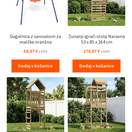
Gugalnica z varovalom za
Zunanji igrači stolp Naravna
malčke oranžna
53 x 85 x 264 cm
58,87
€
276,87
€
z DDV
z DDV
Dodaj v košarico
Dodaj v košarico