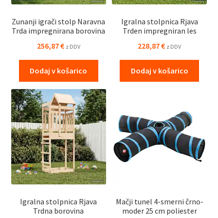
Zunanji igrači stolp Naravna
Igralna stolpnica Rjava
Trda impregnirana borovina
Trden impregniran les
256,87
€
228,87
€
z DDV
z DDV
Dodaj v košarico
Dodaj v košarico
Igralna stolpnica Rjava
Mačji tunel 4-smerni črno-
Trdna borovina
moder 25 cm poliester