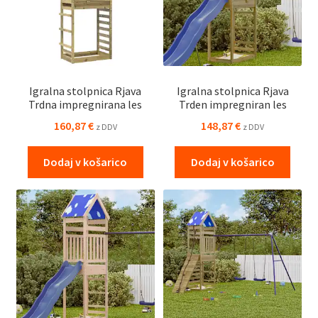
Igralna stolpnica Rjava
Igralna stolpnica Rjava
Trdna impregnirana les
Trden impregniran les
160,87
€
148,87
€
z DDV
z DDV
Dodaj v košarico
Dodaj v košarico