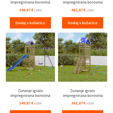
impregnirana borovina
impregnirana borovina
398,87
€
462,87
€
z DDV
z DDV
Dodaj v košarico
Dodaj v košarico
Zunanje igralo
Zunanje igralo
impregnirana borovina
impregnirana borovina
349,87
€
362,87
€
z DDV
z DDV