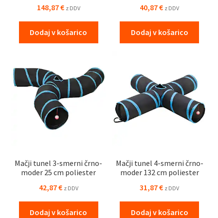
148,87
€
40,87
€
z DDV
z DDV
Dodaj v košarico
Dodaj v košarico
Mačji tunel 3-smerni črno-
Mačji tunel 4-smerni črno-
moder 25 cm poliester
moder 132 cm poliester
42,87
€
31,87
€
z DDV
z DDV
Dodaj v košarico
Dodaj v košarico