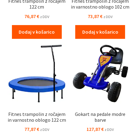
Fitnes trampolin z ročajem
Fitnes trampolin z ročajem
122 cm
in varnostno oblogo 102 cm
76,87
€
73,87
€
z DDV
z DDV
Dodaj v košarico
Dodaj v košarico
Fitnes trampolin z ročajem
Gokart na pedale modre
in varnostno oblogo 122 cm
barve
77,87
€
127,87
€
z DDV
z DDV