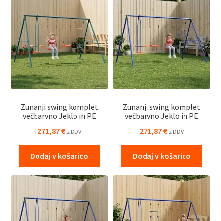
Zunanji swing komplet
Zunanji swing komplet
večbarvno Jeklo in PE
večbarvno Jeklo in PE
271,87
€
271,87
€
z DDV
z DDV
Dodaj v košarico
Dodaj v košarico