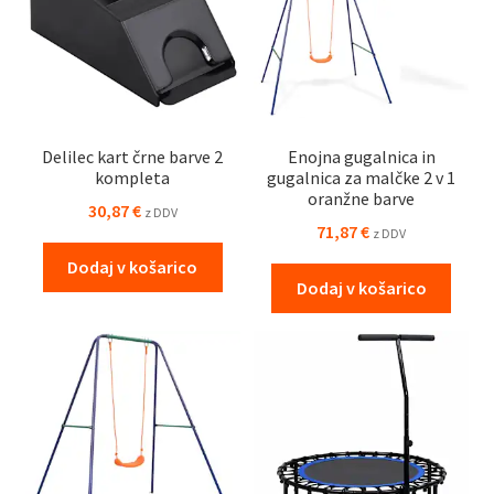
Delilec kart črne barve 2
Enojna gugalnica in
kompleta
gugalnica za malčke 2 v 1
oranžne barve
30,87
€
z DDV
71,87
€
z DDV
Dodaj v košarico
Dodaj v košarico