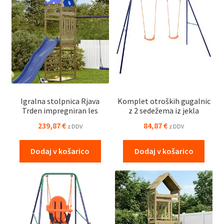
Igralna stolpnica Rjava
Komplet otroških gugalnic
Trden impregniran les
z 2 sedežema iz jekla
239,87
€
84,87
€
z DDV
z DDV
Dodaj v košarico
Dodaj v košarico