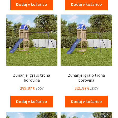
Dodaj v košarico
Dodaj v košarico
Zunanje igralo trdna
Zunanje igralo trdna
borovina
borovina
285,87
€
321,87
€
z DDV
z DDV
Dodaj v košarico
Dodaj v košarico