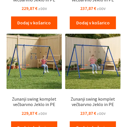
229,87
€
237,87
€
z DDV
z DDV
Dodaj v košarico
Dodaj v košarico
Zunanji swing komplet
Zunanji swing komplet
večbarvno Jeklo in PE
večbarvno Jeklo in PE
229,87
€
237,87
€
z DDV
z DDV