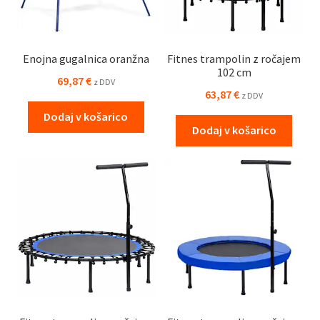
Enojna gugalnica oranžna
Fitnes trampolin z ročajem
102 cm
69,87
€
z DDV
63,87
€
z DDV
Dodaj v košarico
Dodaj v košarico