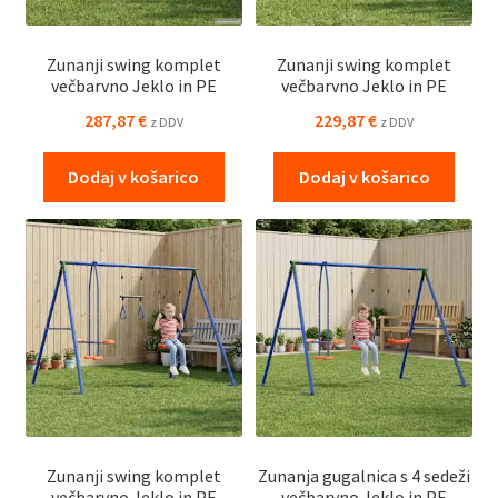
Zunanji swing komplet
Zunanji swing komplet
večbarvno Jeklo in PE
večbarvno Jeklo in PE
287,87
€
229,87
€
z DDV
z DDV
Dodaj v košarico
Dodaj v košarico
Zunanji swing komplet
Zunanja gugalnica s 4 sedeži
večbarvno Jeklo in PE
večbarvno Jeklo in PE