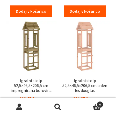
Dodaj v košarico
Dodaj v košarico
Igralni stolp
Igralni stolp
52,5×46,5×206,5 cm
52,5×46,5×206,5 cm trden
impregnirana borovina
les douglas
119,87
€
134,87
€
z DDV
z DDV
0
Išči:
Iskanje
Dodaj v košarico
Dodaj v košarico