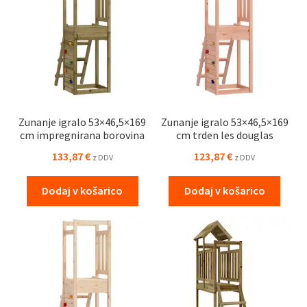
Zunanje igralo 53×46,5×169
Zunanje igralo 53×46,5×169
cm impregnirana borovina
cm trden les douglas
133,87
€
123,87
€
z DDV
z DDV
Dodaj v košarico
Dodaj v košarico