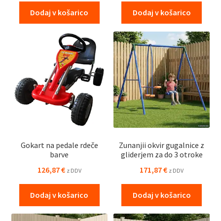
Dodaj v košarico
Dodaj v košarico
Gokart na pedale rdeče
Zunanjii okvir gugalnice z
barve
gliderjem za do 3 otroke
126,87
€
171,87
€
z DDV
z DDV
Dodaj v košarico
Dodaj v košarico