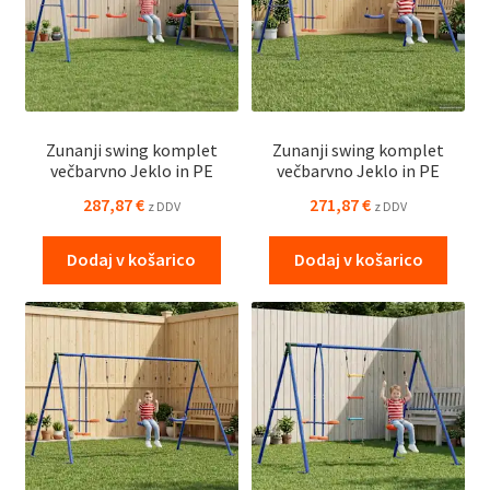
Zunanji swing komplet
Zunanji swing komplet
večbarvno Jeklo in PE
večbarvno Jeklo in PE
287,87
€
271,87
€
z DDV
z DDV
Dodaj v košarico
Dodaj v košarico