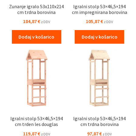
Zunanje igralo 53x110x214
Igralni stolp 53×46,5×194
cm trdna borovina
cm impregnirana borovina
184,87
€
105,87
€
z DDV
z DDV
Dodaj v košarico
Dodaj v košarico
Igralni stolp 53×46,5×194
Igralni stolp 53×46,5×194
cm trden les douglas
cm trdna borovina
119,87
€
97,87
€
z DDV
z DDV