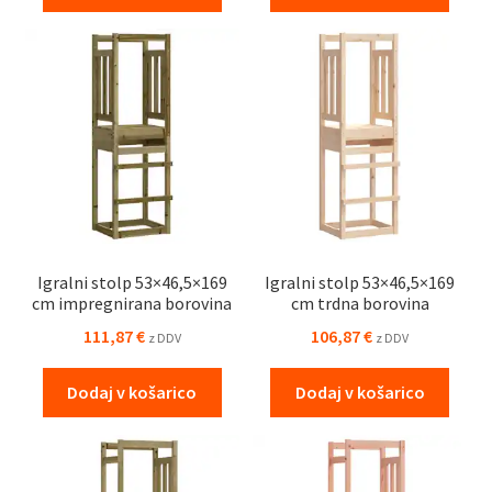
Igralni stolp 53×46,5×169
Igralni stolp 53×46,5×169
cm impregnirana borovina
cm trdna borovina
111,87
€
106,87
€
z DDV
z DDV
Dodaj v košarico
Dodaj v košarico