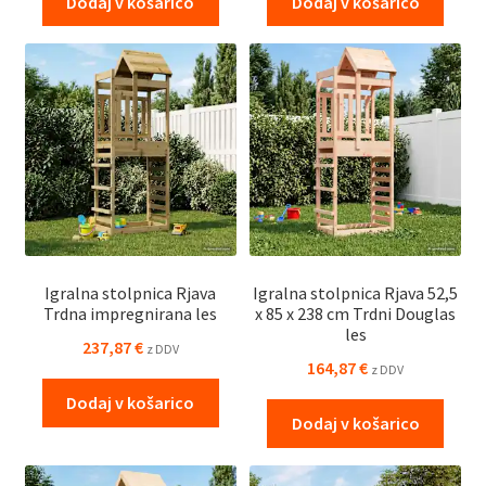
Dodaj v košarico
Dodaj v košarico
Igralna stolpnica Rjava
Igralna stolpnica Rjava 52,5
Trdna impregnirana les
x 85 x 238 cm Trdni Douglas
les
237,87
€
z DDV
164,87
€
z DDV
Dodaj v košarico
Dodaj v košarico