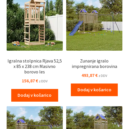
Igralna stolpnica Rjava 52,5
Zunanje igralo
x 85 x 238 cm Masivno
impregnirana borovina
borovo les
493,87
€
z DDV
156,87
€
z DDV
Dodaj v košarico
Dodaj v košarico