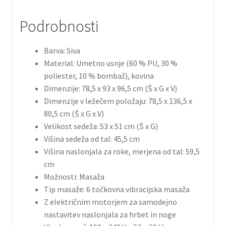
Podrobnosti
Barva: Siva
Material: Umetno usnje (60 % PU, 30 %
poliester, 10 % bombaž), kovina
Dimenzije: 78,5 x 93 x 96,5 cm (Š x G x V)
Dimenzije v ležečem položaju: 78,5 x 136,5 x
80,5 cm (Š x G x V)
Velikost sedeža: 53 x 51 cm (Š x G)
Višina sedeža od tal: 45,5 cm
Višina naslonjala za roke, merjena od tal: 59,5
cm
Možnosti: Masaža
Tip masaže: 6 točkovna vibracijska masaža
Z električnim motorjem za samodejno
nastavitev naslonjala za hrbet in noge