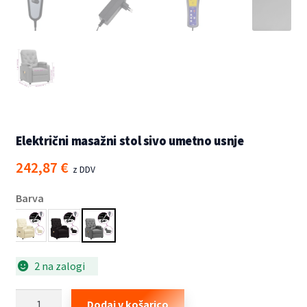
Električni masažni stol sivo umetno usnje
242,87
€
z DDV
Barva
2 na zalogi
Električni
Dodaj v košarico