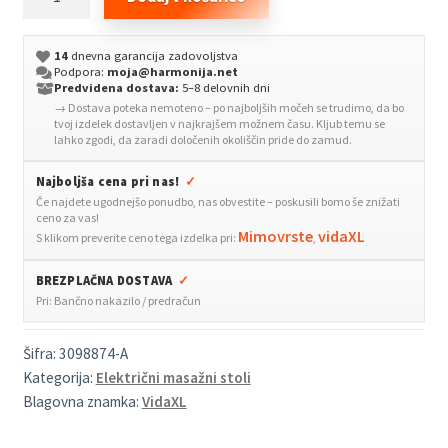
masažni
stol
14
dnevna garancija zadovoljstva
sivo
Podpora:
moja@harmonija.net
umetno
Predvidena dostava:
5–8 delovnih dni
→ Dostava poteka nemoteno – po najboljših močeh se trudimo, da bo
usnje
tvoj izdelek dostavljen v najkrajšem možnem času. Kljub temu se
količina
lahko zgodi, da zaradi določenih okoliščin pride do zamud.
Najboljša cena pri nas!
✓
Če najdete ugodnejšo ponudbo, nas obvestite – poskusili bomo še znižati
ceno za vas!
Mimovrste
vidaXL
S klikom preverite ceno tega izdelka pri:
,
BREZPLAČNA DOSTAVA
✓
Pri: Bančno nakazilo / predračun
Šifra:
3098874-A
Kategorija:
Električni masažni stoli
Blagovna znamka:
VidaXL