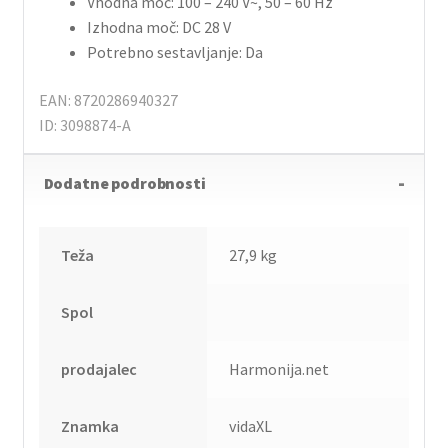
Vhodna moč: 100 – 240 V~, 50 – 60 Hz
Izhodna moč: DC 28 V
Potrebno sestavljanje: Da
EAN: 8720286940327
ID: 3098874-A
Dodatne podrobnosti
Teža
27,9 kg
Spol
prodajalec
Harmonija.net
Znamka
vidaXL