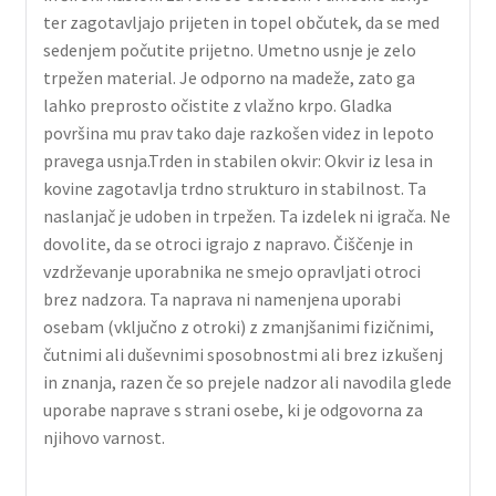
ter zagotavljajo prijeten in topel občutek, da se med
sedenjem počutite prijetno. Umetno usnje je zelo
trpežen material. Je odporno na madeže, zato ga
lahko preprosto očistite z vlažno krpo. Gladka
površina mu prav tako daje razkošen videz in lepoto
pravega usnja.Trden in stabilen okvir: Okvir iz lesa in
kovine zagotavlja trdno strukturo in stabilnost. Ta
naslanjač je udoben in trpežen. Ta izdelek ni igrača. Ne
dovolite, da se otroci igrajo z napravo. Čiščenje in
vzdrževanje uporabnika ne smejo opravljati otroci
brez nadzora. Ta naprava ni namenjena uporabi
osebam (vključno z otroki) z zmanjšanimi fizičnimi,
čutnimi ali duševnimi sposobnostmi ali brez izkušenj
in znanja, razen če so prejele nadzor ali navodila glede
uporabe naprave s strani osebe, ki je odgovorna za
njihovo varnost.