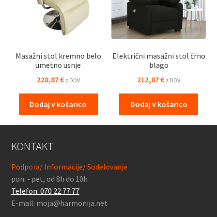
Masažni stol kremno belo
Električni masažni stol črno
umetno usnje
blago
228,87
€
212,87
€
z DDV
z DDV
Dodaj v košarico
Dodaj v košarico
KONTAKT
Podpora/ Informacije/ Sodelovanje
pon. - pet, od 8h do 10h
Telefon: 070 22 77 77
E-mail: moja@harmonija.net