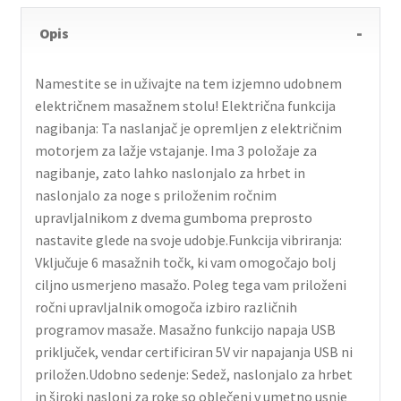
Opis
Namestite se in uživajte na tem izjemno udobnem
električnem masažnem stolu! Električna funkcija
nagibanja: Ta naslanjač je opremljen z električnim
motorjem za lažje vstajanje. Ima 3 položaje za
nagibanje, zato lahko naslonjalo za hrbet in
naslonjalo za noge s priloženim ročnim
upravljalnikom z dvema gumboma preprosto
nastavite glede na svoje udobje.Funkcija vibriranja:
Vključuje 6 masažnih točk, ki vam omogočajo bolj
ciljno usmerjeno masažo. Poleg tega vam priloženi
ročni upravljalnik omogoča izbiro različnih
programov masaže. Masažno funkcijo napaja USB
priključek, vendar certificiran 5V vir napajanja USB ni
priložen.Udobno sedenje: Sedež, naslonjalo za hrbet
in široki nasloni za roke so oblečeni v umetno usnje