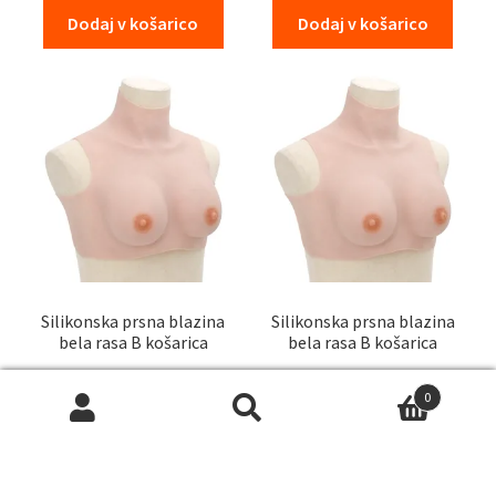
Dodaj v košarico
Dodaj v košarico
Silikonska prsna blazina
Silikonska prsna blazina
bela rasa B košarica
bela rasa B košarica
85,87
€
70,87
€
z DDV
z DDV
0
Išči:
Iskanje
Dodaj v košarico
Dodaj v košarico