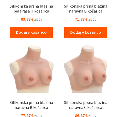
Silikonska prsna blazina
Silikonska prsna blazina
bela rasa H košarica
naravna B košarica
83,87
€
71,87
€
z DDV
z DDV
Dodaj v košarico
Dodaj v košarico
Silikonska prsna blazina
Silikonska prsna blazina
naravna B košarica
naravna C košarica
77,87
€
86,87
€
z DDV
z DDV