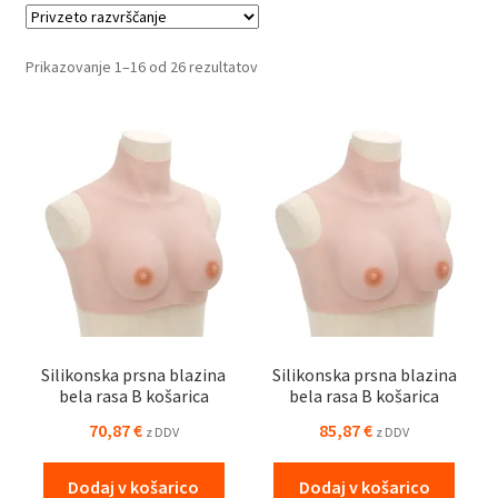
avtentičnost. Izberite med različnimi temami in slogom, ki bodo
poudarili vašo osebnost in ustvarili nepozaben vtis. Odkrijte
Prikazovanje 1–16 od 26 rezultatov
navdih za prikupne, strašljive ali smešne preobleke, ki bodo
popestrile vaše dogodke in prinesle veliko zabave.
Silikonska prsna blazina
Silikonska prsna blazina
bela rasa B košarica
bela rasa B košarica
70,87
€
85,87
€
z DDV
z DDV
Dodaj v košarico
Dodaj v košarico