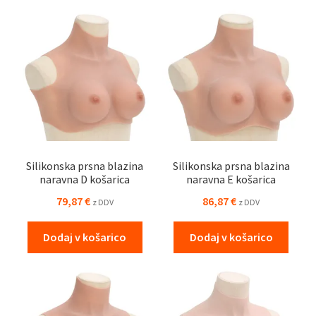
Silikonska prsna blazina
Silikonska prsna blazina
naravna D košarica
naravna E košarica
79,87
€
86,87
€
z DDV
z DDV
Dodaj v košarico
Dodaj v košarico