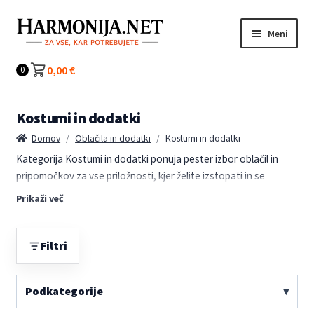
Preskoči
Preskoči
Meni
na
na
navigacijo
vsebino
Kategorije
0,00
€
0
Kostumi in dodatki
Domov
/
Oblačila in dodatki
/
Kostumi in dodatki
Kategorija Kostumi in dodatki ponuja pester izbor oblačil in
pripomočkov za vse priložnosti, kjer želite izstopati in se
zabavati. Ne glede na to, ali pripravljate kostum za zabavo,
Prikaži več
tematski dogodek ali karneval, boste tukaj našli vse, kar
potrebujete za popoln videz. Od klasičnih kostumov do
unikatnih dodatkov, ki dopolnijo vaš stil, je na voljo široka
Filtri
paleta izdelkov za vsak okus.
Podkategorije
V tej kategoriji Kostumi in dodatki so na voljo kakovostni
materiali in dovršeni detajli, ki zagotavljajo udobje in