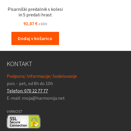
Pisarniški predalnik s kolesi
in 5 predali hrast
92,87
€
z DDV
Dodaj v košarico
KONTAKT
Podpora/ Informacije/ Sodelovanje
pon. - pet, od 8h do 10h
Telefon: 070 22 77 77
E-mail: moja@harmonija.net
VARNOST