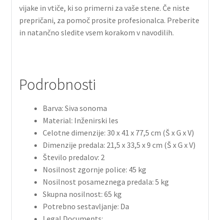
vijake in vtiče, ki so primerni za vaše stene. Če niste
prepričani, za pomoč prosite profesionalca. Preberite
in natančno sledite vsem korakom v navodilih.
Podrobnosti
Barva: Siva sonoma
Material: Inženirski les
Celotne dimenzije: 30 x 41 x 77,5 cm (Š x G x V)
Dimenzije predala: 21,5 x 33,5 x 9 cm (Š x G x V)
Število predalov: 2
Nosilnost zgornje police: 45 kg
Nosilnost posameznega predala: 5 kg
Skupna nosilnost: 65 kg
Potrebno sestavljanje: Da
Legal Documents: