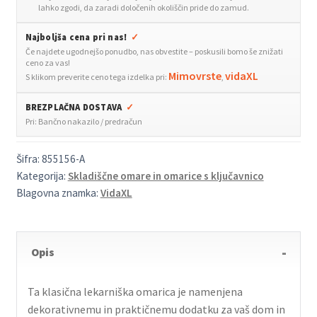
inženirski
lahko zgodi, da zaradi določenih okoliščin pride do zamud.
les
Najboljša cena pri nas!
✓
količina
Če najdete ugodnejšo ponudbo, nas obvestite – poskusili bomo še znižati
ceno za vas!
Mimovrste
vidaXL
S klikom preverite ceno tega izdelka pri:
,
BREZPLAČNA DOSTAVA
✓
Pri: Bančno nakazilo / predračun
Šifra:
855156-A
Kategorija:
Skladiščne omare in omarice s ključavnico
Blagovna znamka:
VidaXL
Opis
Ta klasična lekarniška omarica je namenjena
dekorativnemu in praktičnemu dodatku za vaš dom in