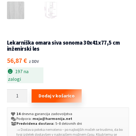
Lekarniška omara siva sonoma 30x41x77,5 cm
inženirski les
56,87
€
z DDV
197 na
zalogi
Lekarniška
Dodaj v košarico
omara
siva
14
dnevna garancija zadovoljstva
sonoma
Podpora:
moja@harmonija.net
30x41x77,5
Predvidena dostava:
5–8 delovnih dni
→ Dostava poteka nemoteno – po najboljših močeh se trudimo, da bo
cm
tvoj izdelek dostavljen v najkrajšem možnem času. Kljub temu se