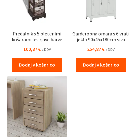
Predalnik s 5 pletenimi
Garderobna omara s 6 vrati
košarami les rjave barve
jeklo 90x45x180cm siva
100,87
€
254,87
€
z DDV
z DDV
Dodaj v košarico
Dodaj v košarico