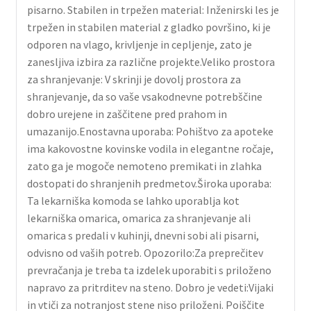
pisarno. Stabilen in trpežen material: Inženirski les je
trpežen in stabilen material z gladko površino, ki je
odporen na vlago, krivljenje in cepljenje, zato je
zanesljiva izbira za različne projekte.Veliko prostora
za shranjevanje: V skrinji je dovolj prostora za
shranjevanje, da so vaše vsakodnevne potrebščine
dobro urejene in zaščitene pred prahom in
umazanijo.Enostavna uporaba: Pohištvo za apoteke
ima kakovostne kovinske vodila in elegantne ročaje,
zato ga je mogoče nemoteno premikati in zlahka
dostopati do shranjenih predmetov.Široka uporaba:
Ta lekarniška komoda se lahko uporablja kot
lekarniška omarica, omarica za shranjevanje ali
omarica s predali v kuhinji, dnevni sobi ali pisarni,
odvisno od vaših potreb. Opozorilo:Za preprečitev
prevračanja je treba ta izdelek uporabiti s priloženo
napravo za pritrditev na steno. Dobro je vedeti:Vijaki
in vtiči za notranjost stene niso priloženi. Poiščite