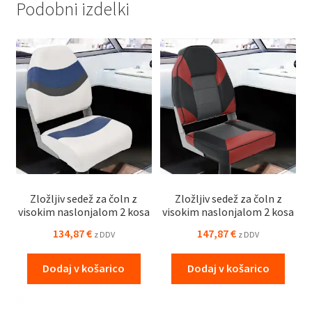
Podobni izdelki
Zložljiv sedež za čoln z
Zložljiv sedež za čoln z
visokim naslonjalom 2 kosa
visokim naslonjalom 2 kosa
134,87
€
147,87
€
z DDV
z DDV
Dodaj v košarico
Dodaj v košarico