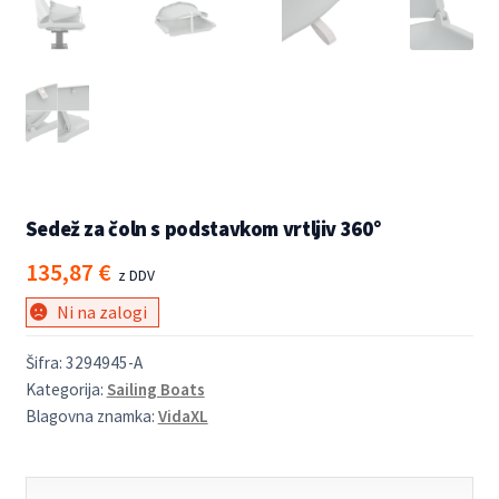
Sedež za čoln s podstavkom vrtljiv 360°
135,87
€
z DDV
Ni na zalogi
Šifra:
3294945-A
Kategorija:
Sailing Boats
Blagovna znamka:
VidaXL