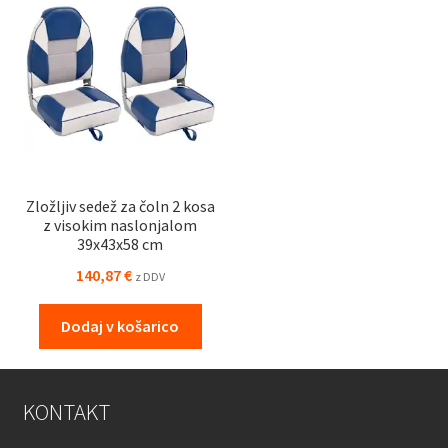
Zložljiv sedež za čoln 2 kosa
z visokim naslonjalom
39x43x58 cm
140,87
€
z DDV
Dodaj v košarico
KONTAKT