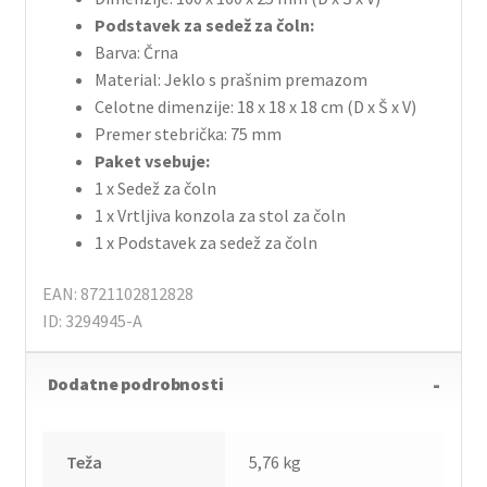
Podstavek za sedež za čoln:
Barva: Črna
Material: Jeklo s prašnim premazom
Celotne dimenzije: 18 x 18 x 18 cm (D x Š x V)
Premer stebrička: 75 mm
Paket vsebuje:
1 x Sedež za čoln
1 x Vrtljiva konzola za stol za čoln
1 x Podstavek za sedež za čoln
EAN: 8721102812828
ID: 3294945-A
Dodatne podrobnosti
Teža
5,76 kg