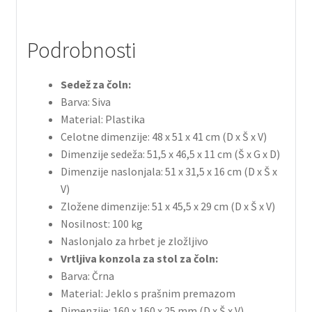
Podrobnosti
Sedež za čoln:
Barva: Siva
Material: Plastika
Celotne dimenzije: 48 x 51 x 41 cm (D x Š x V)
Dimenzije sedeža: 51,5 x 46,5 x 11 cm (Š x G x D)
Dimenzije naslonjala: 51 x 31,5 x 16 cm (D x Š x
V)
Zložene dimenzije: 51 x 45,5 x 29 cm (D x Š x V)
Nosilnost: 100 kg
Naslonjalo za hrbet je zložljivo
Vrtljiva konzola za stol za čoln:
Barva: Črna
Material: Jeklo s prašnim premazom
Dimenzije: 160 x 160 x 25 mm (D x Š x V)