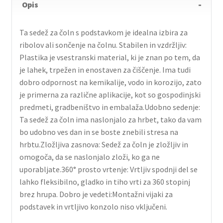
Opis
Ta sedež za čoln s podstavkom je idealna izbira za
ribolov ali sončenje na čolnu. Stabilen in vzdržljiv:
Plastika je vsestranski material, ki je znan po tem, da
je lahek, trpežen in enostaven za čiščenje. Ima tudi
dobro odpornost na kemikalije, vodo in korozijo, zato
je primerna za različne aplikacije, kot so gospodinjski
predmeti, gradbeništvo in embalaža.Udobno sedenje:
Ta sedež za čoln ima naslonjalo za hrbet, tako da vam
bo udobno ves dan in se boste znebili stresa na
hrbtu.Zložljiva zasnova: Sedež za čoln je zložljiv in
omogoča, da se naslonjalo zloži, ko ga ne
uporabljate.360° prosto vrtenje: Vrtljiv spodnji del se
lahko fleksibilno, gladko in tiho vrti za 360 stopinj
brez hrupa. Dobro je vedeti:Montažni vijaki za
podstavek in vrtljivo konzolo niso vključeni.