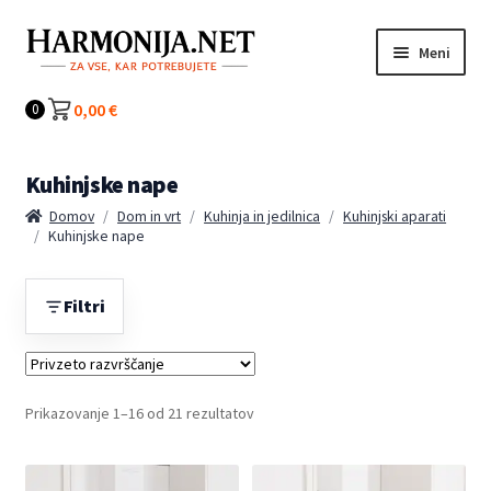
Preskoči
Preskoči
Meni
na
na
navigacijo
vsebino
Kategorije
0,00
€
0
Kuhinjske nape
Domov
/
Dom in vrt
/
Kuhinja in jedilnica
/
Kuhinjski aparati
/
Kuhinjske nape
Filtri
Prikazovanje 1–16 od 21 rezultatov