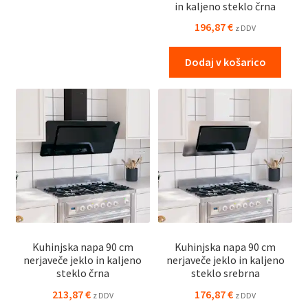
in kaljeno steklo črna
196,87
€
z DDV
Dodaj v košarico
Kuhinjska napa 90 cm
Kuhinjska napa 90 cm
nerjaveče jeklo in kaljeno
nerjaveče jeklo in kaljeno
steklo črna
steklo srebrna
213,87
€
176,87
€
z DDV
z DDV