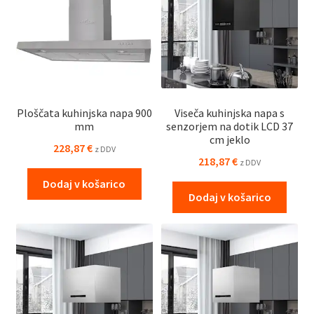
Ploščata kuhinjska napa 900
Viseča kuhinjska napa s
mm
senzorjem na dotik LCD 37
cm jeklo
228,87
€
z DDV
218,87
€
z DDV
Dodaj v košarico
Dodaj v košarico