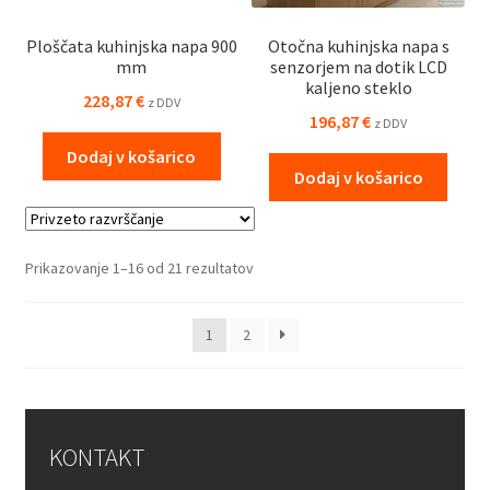
Ploščata kuhinjska napa 900
Otočna kuhinjska napa s
mm
senzorjem na dotik LCD
kaljeno steklo
228,87
€
z DDV
196,87
€
z DDV
Dodaj v košarico
Dodaj v košarico
Prikazovanje 1–16 od 21 rezultatov
1
2
KONTAKT