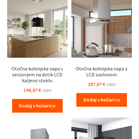
Otočna kuhinjska napa s
Otočna kuhinjska napa z
senzorjem na dotik LCD
LCD zaslonom
kaljeno steklo
287,87
€
z DDV
196,87
€
z DDV
Dodaj v košarico
Dodaj v košarico