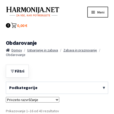
Preskoči
Preskoči
Meni
na
na
navigacijo
vsebino
Kategorije
0,00
€
0
Obdarovanje
Domov
/
Ustvarjanje in zabava
/
Zabava in praznovanje
/
Obdarovanje
Filtri
Podkategorije
Prikazovanje 1–16 od 43 rezultatov