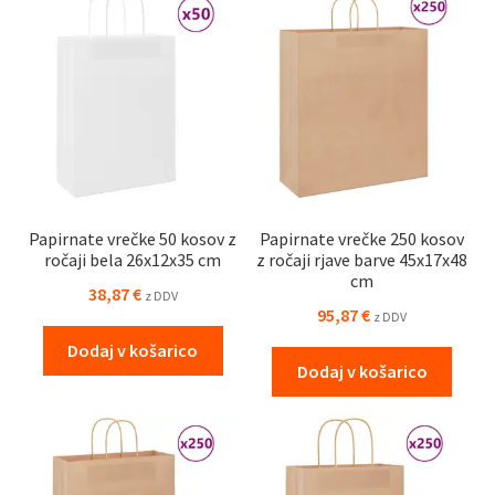
Papirnate vrečke 50 kosov z
Papirnate vrečke 250 kosov
ročaji bela 26x12x35 cm
z ročaji rjave barve 45x17x48
cm
38,87
€
z DDV
95,87
€
z DDV
Dodaj v košarico
Dodaj v košarico