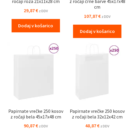
ročaji roza 21x11x28 cm
z ročaji črne barve 45x17x48
cm
29,87
€
z DDV
107,87
€
z DDV
Dodaj v košarico
Dodaj v košarico
Papirnate vrečke 250 kosov
Papirnate vrečke 250 kosov
z ročaji bela 45x17x48 cm
z ročaji bela 32x12x42 cm
90,87
€
48,87
€
z DDV
z DDV