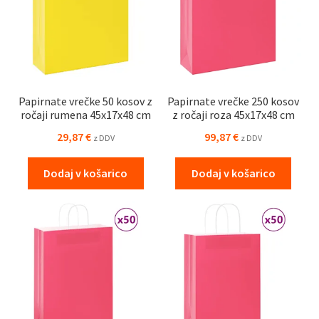
Papirnate vrečke 50 kosov z
Papirnate vrečke 250 kosov
ročaji rumena 45x17x48 cm
z ročaji roza 45x17x48 cm
29,87
€
99,87
€
z DDV
z DDV
Dodaj v košarico
Dodaj v košarico