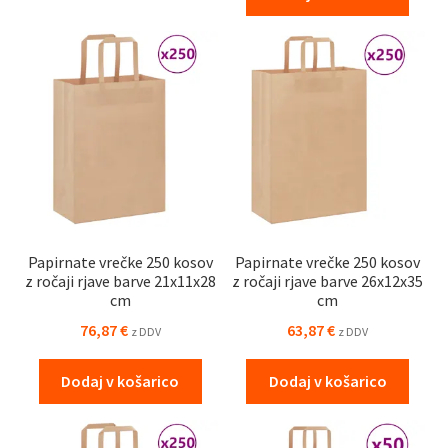
Papirnate vrečke 250 kosov
Papirnate vrečke 250 kosov
z ročaji rjave barve 21x11x28
z ročaji rjave barve 26x12x35
cm
cm
76,87
€
63,87
€
z DDV
z DDV
Dodaj v košarico
Dodaj v košarico