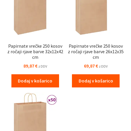
Papirnate vrečke 250 kosov
Papirnate vrečke 250 kosov
z ročaji rjave barve 32x12x42
z ročaji rjave barve 26x12x35
cm
cm
89,87
€
69,87
€
z DDV
z DDV
Dodaj v košarico
Dodaj v košarico