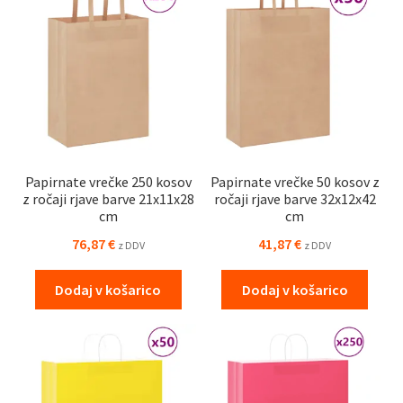
Papirnate vrečke 250 kosov
Papirnate vrečke 50 kosov z
z ročaji rjave barve 21x11x28
ročaji rjave barve 32x12x42
cm
cm
76,87
€
41,87
€
z DDV
z DDV
Dodaj v košarico
Dodaj v košarico