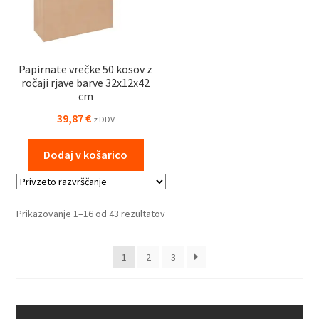
Papirnate vrečke 50 kosov z
ročaji rjave barve 32x12x42
cm
39,87
€
z DDV
Dodaj v košarico
Prikazovanje 1–16 od 43 rezultatov
1
2
3