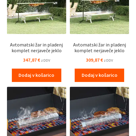
Avtomatski žar in pladenj
Avtomatski žar in pladenj
komplet nerjaveče jeklo
komplet nerjaveče jeklo
347,87
€
309,87
€
z DDV
z DDV
Dodaj v košarico
Dodaj v košarico