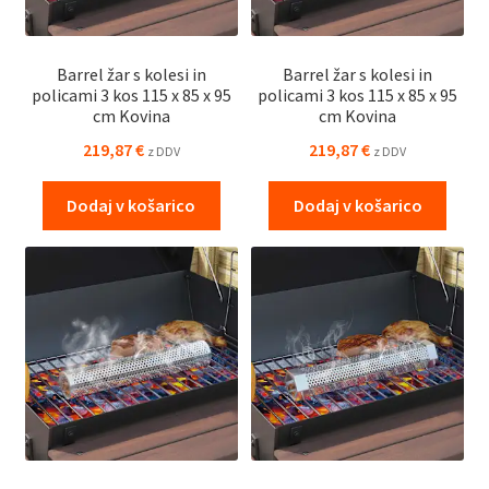
Barrel žar s kolesi in
Barrel žar s kolesi in
policami 3 kos 115 x 85 x 95
policami 3 kos 115 x 85 x 95
cm Kovina
cm Kovina
219,87
€
219,87
€
z DDV
z DDV
Dodaj v košarico
Dodaj v košarico