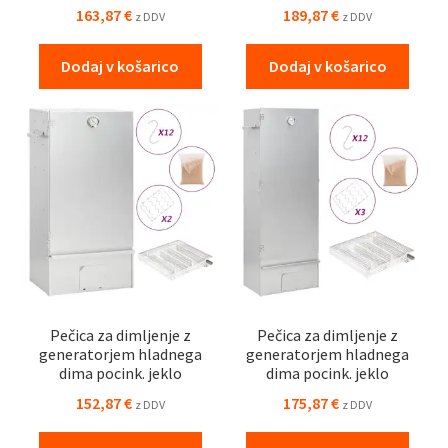
163,87
€
189,87
€
z DDV
z DDV
Dodaj v košarico
Dodaj v košarico
Pečica za dimljenje z
Pečica za dimljenje z
generatorjem hladnega
generatorjem hladnega
dima pocink. jeklo
dima pocink. jeklo
152,87
€
175,87
€
z DDV
z DDV