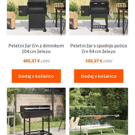
Peletni žar črn z dimnikom
Peletni žar s spodnjo polico
104 cm železo
črn 94 cm železo
480,87
€
388,87
€
z DDV
z DDV
Dodaj v košarico
Dodaj v košarico