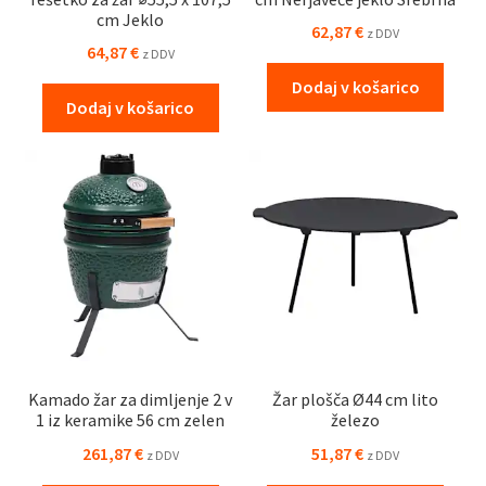
cm Jeklo
62,87
€
z DDV
64,87
€
z DDV
Dodaj v košarico
Dodaj v košarico
Kamado žar za dimljenje 2 v
Žar plošča Ø44 cm lito
1 iz keramike 56 cm zelen
železo
261,87
€
51,87
€
z DDV
z DDV