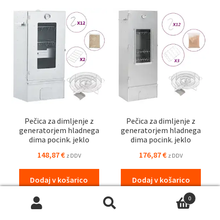
Pečica za dimljenje z
Pečica za dimljenje z
generatorjem hladnega
generatorjem hladnega
dima pocink. jeklo
dima pocink. jeklo
148,87
€
176,87
€
z DDV
z DDV
Dodaj v košarico
Dodaj v košarico
0
Išči:
Iskanje