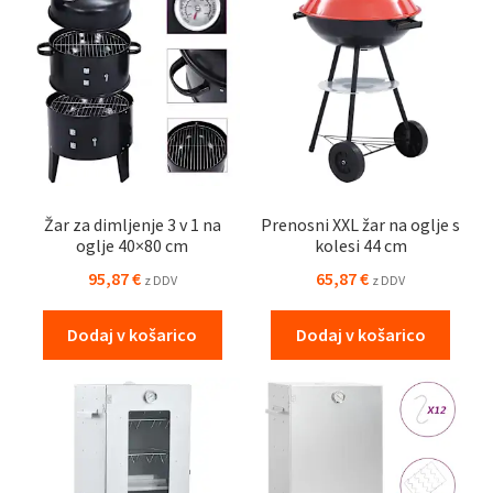
Žar za dimljenje 3 v 1 na
Prenosni XXL žar na oglje s
oglje 40×80 cm
kolesi 44 cm
95,87
€
65,87
€
z DDV
z DDV
Dodaj v košarico
Dodaj v košarico