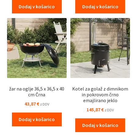
Dodaj v košarico
Dodaj v košarico
žar na oglje 36,5 x 36,5 x 40
Kotel za golaž z dimnikom
cm Črna
in pokrovom črno
emajlirano jeklo
43,87
€
z DDV
145,87
€
z DDV
Dodaj v košarico
Dodaj v košarico