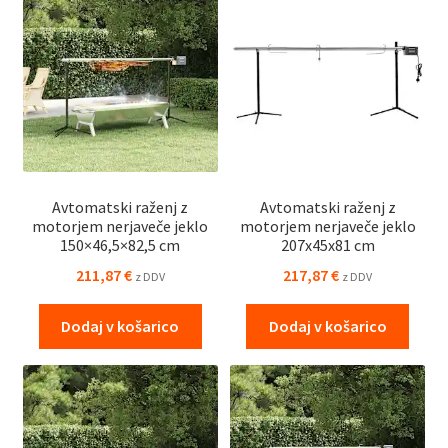
Avtomatski raženj z
Avtomatski raženj z
motorjem nerjaveče jeklo
motorjem nerjaveče jeklo
150×46,5×82,5 cm
207x45x81 cm
211,87
€
217,87
€
z DDV
z DDV
Dodaj v košarico
Dodaj v košarico