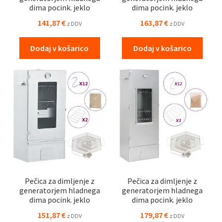
dima pocink. jeklo
dima pocink. jeklo
141,87
€
163,87
€
z DDV
z DDV
Dodaj v košarico
Dodaj v košarico
Pečica za dimljenje z
Pečica za dimljenje z
generatorjem hladnega
generatorjem hladnega
dima pocink. jeklo
dima pocink. jeklo
151,87
€
179,87
€
z DDV
z DDV