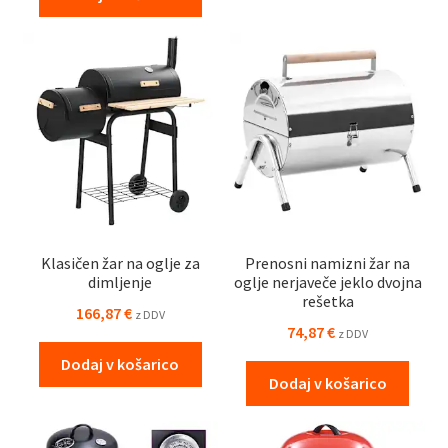
Klasičen žar na oglje za
Prenosni namizni žar na
dimljenje
oglje nerjaveče jeklo dvojna
rešetka
166,87
€
z DDV
74,87
€
z DDV
Dodaj v košarico
Dodaj v košarico