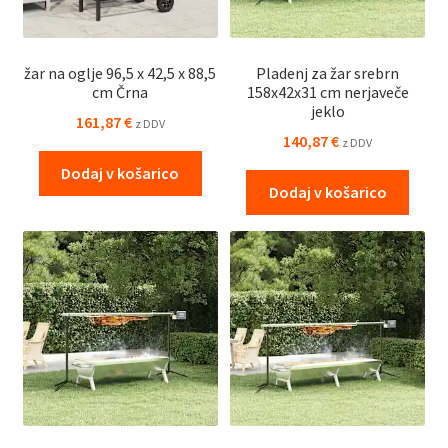
žar na oglje 96,5 x 42,5 x 88,5
Pladenj za žar srebrn
cm Črna
158x42x31 cm nerjaveče
jeklo
161,87
€
z DDV
140,87
€
z DDV
Dodaj v košarico
Dodaj v košarico