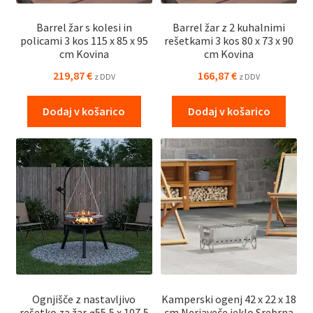
Barrel žar s kolesi in
Barrel žar z 2 kuhalnimi
policami 3 kos 115 x 85 x 95
rešetkami 3 kos 80 x 73 x 90
cm Kovina
cm Kovina
219,87
€
166,87
€
z DDV
z DDV
Dodaj v košarico
Dodaj v košarico
Ognjišče z nastavljivo
Kamperski ogenj 42 x 22 x 18
rešetko za žar ⌀55,5 x 107,5
cm Nerjaveče jeklo Srebrna