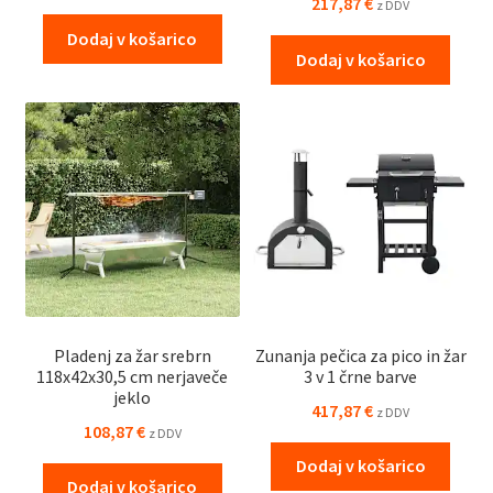
217,87
€
z DDV
Dodaj v košarico
Dodaj v košarico
Pladenj za žar srebrn
Zunanja pečica za pico in žar
118x42x30,5 cm nerjaveče
3 v 1 črne barve
jeklo
417,87
€
z DDV
108,87
€
z DDV
Dodaj v košarico
Dodaj v košarico