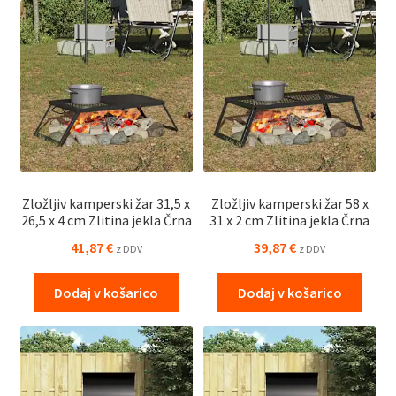
Zložljiv kamperski žar 31,5 x
Zložljiv kamperski žar 58 x
26,5 x 4 cm Zlitina jekla Črna
31 x 2 cm Zlitina jekla Črna
41,87
€
39,87
€
z DDV
z DDV
Dodaj v košarico
Dodaj v košarico