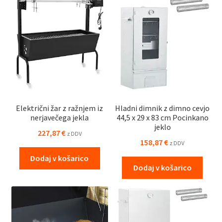
Električni žar z ražnjem iz
Hladni dimnik z dimno cevjo
nerjavečega jekla
44,5 x 29 x 83 cm Pocinkano
jeklo
227,87
€
z DDV
158,87
€
z DDV
Dodaj v košarico
Dodaj v košarico