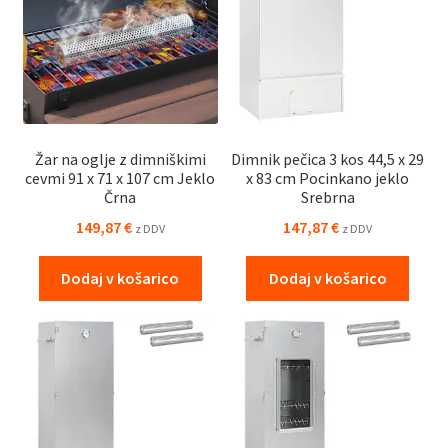
Žar na oglje z dimniškimi
Dimnik pečica 3 kos 44,5 x 29
cevmi 91 x 71 x 107 cm Jeklo
x 83 cm Pocinkano jeklo
Črna
Srebrna
149,87
€
147,87
€
z DDV
z DDV
Dodaj v košarico
Dodaj v košarico