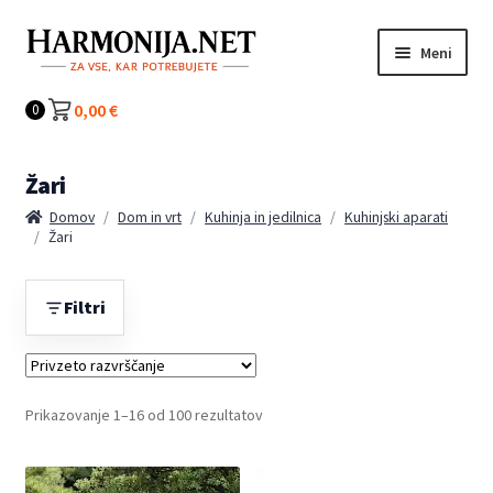
Preskoči
Preskoči
Meni
na
na
navigacijo
vsebino
Kategorije
0,00
€
0
Žari
Domov
/
Dom in vrt
/
Kuhinja in jedilnica
/
Kuhinjski aparati
/
Žari
Filtri
Prikazovanje 1–16 od 100 rezultatov