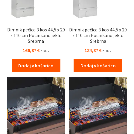
Dimnik pečica 3 kos 44,5 x 29
Dimnik pečica 3 kos 44,5 x 29
x 110 cm Pocinkano jeklo
x 110 cm Pocinkano jeklo
Srebrna
Srebrna
166,87
€
184,87
€
z DDV
z DDV
Dodaj v košarico
Dodaj v košarico