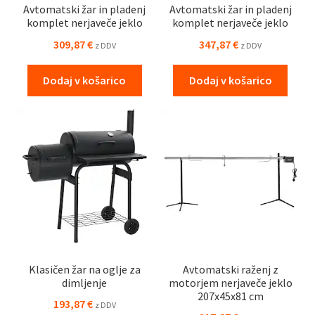
Avtomatski žar in pladenj
Avtomatski žar in pladenj
komplet nerjaveče jeklo
komplet nerjaveče jeklo
309,87
€
347,87
€
z DDV
z DDV
Dodaj v košarico
Dodaj v košarico
Klasičen žar na oglje za
Avtomatski raženj z
dimljenje
motorjem nerjaveče jeklo
207x45x81 cm
193,87
€
z DDV