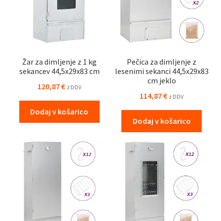
Žar za dimljenje z 1 kg
Pečica za dimljenje z
sekancev 44,5x29x83 cm
lesenimi sekanci 44,5x29x83
cm jeklo
120,87
€
z DDV
114,87
€
z DDV
Dodaj v košarico
Dodaj v košarico