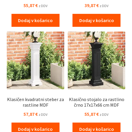
55,87
€
39,87
€
z DDV
z DDV
Dodaj v košarico
Dodaj v košarico
Klasičen kvadratni steber za
Klasično stojalo za rastlino
rastline MDF
črno 17x17x66 cm MDF
57,87
€
55,87
€
z DDV
z DDV
Dodaj v košarico
Dodaj v košarico