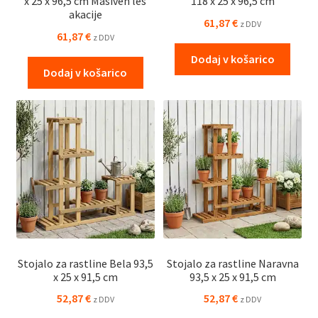
x 25 x 96,5 cm Masiven les
118 x 25 x 96,5 cm
akacije
61,87
€
z DDV
61,87
€
z DDV
Dodaj v košarico
Dodaj v košarico
Stojalo za rastline Bela 93,5
Stojalo za rastline Naravna
x 25 x 91,5 cm
93,5 x 25 x 91,5 cm
52,87
€
52,87
€
z DDV
z DDV