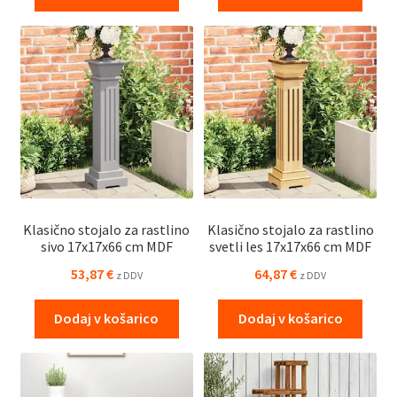
Klasično stojalo za rastlino
Klasično stojalo za rastlino
sivo 17x17x66 cm MDF
svetli les 17x17x66 cm MDF
53,87
€
64,87
€
z DDV
z DDV
Dodaj v košarico
Dodaj v košarico