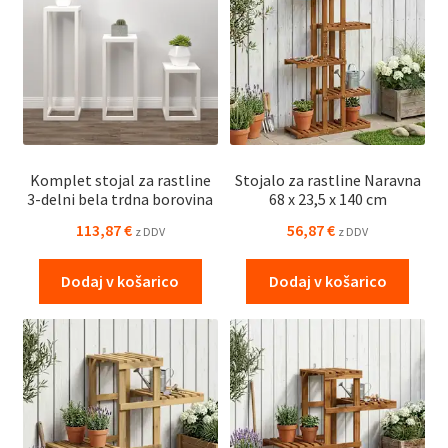
Komplet stojal za rastline
Stojalo za rastline Naravna
3-delni bela trdna borovina
68 x 23,5 x 140 cm
113,87
€
56,87
€
z DDV
z DDV
Dodaj v košarico
Dodaj v košarico