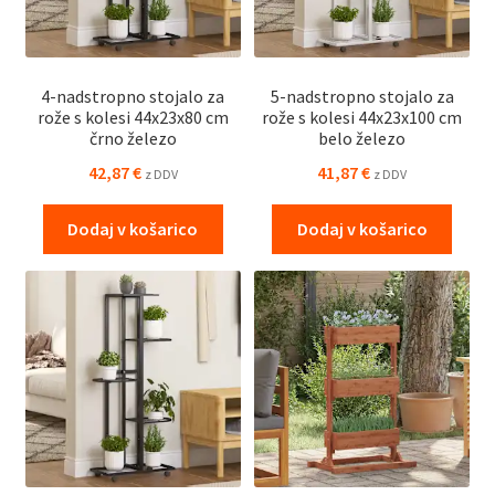
4-nadstropno stojalo za
5-nadstropno stojalo za
rože s kolesi 44x23x80 cm
rože s kolesi 44x23x100 cm
črno železo
belo železo
42,87
€
41,87
€
z DDV
z DDV
Dodaj v košarico
Dodaj v košarico