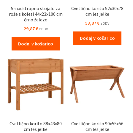
5-nadstropno stojalo za
Cvetlično korito 52x30x78
rože s kolesi 44x23x100 cm
cm les jelke
črno železo
53,87
€
z DDV
29,87
€
z DDV
Dodaj v košarico
Dodaj v košarico
Cvetlično korito 88x43x80
Cvetlično korito 90x55x56
cm les jelke
cm les jelke