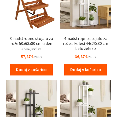
3-nadstropno stojalo za
4-nadstropno stojalo za
rože 50x63x80 cm trden
rože s kolesi 44x23x80 cm
akacijev les
belo železo
57,87
€
36,87
€
z DDV
z DDV
Dodaj v košarico
Dodaj v košarico