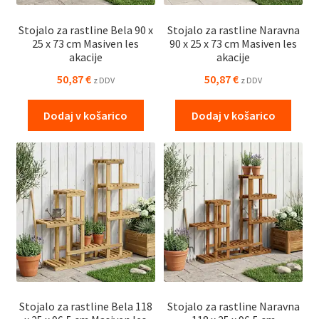
Stojalo za rastline Bela 90 x
Stojalo za rastline Naravna
25 x 73 cm Masiven les
90 x 25 x 73 cm Masiven les
akacije
akacije
50,87
€
50,87
€
z DDV
z DDV
Dodaj v košarico
Dodaj v košarico
Stojalo za rastline Bela 118
Stojalo za rastline Naravna