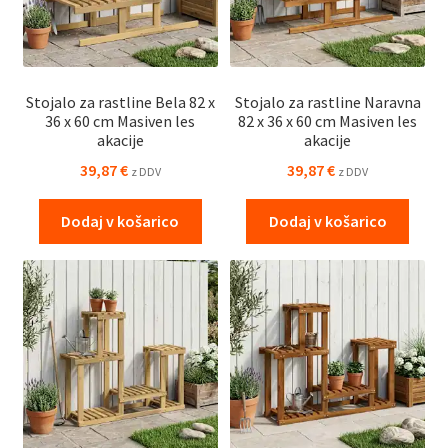
Stojalo za rastline Bela 82 x
Stojalo za rastline Naravna
36 x 60 cm Masiven les
82 x 36 x 60 cm Masiven les
akacije
akacije
39,87
€
39,87
€
z DDV
z DDV
Dodaj v košarico
Dodaj v košarico