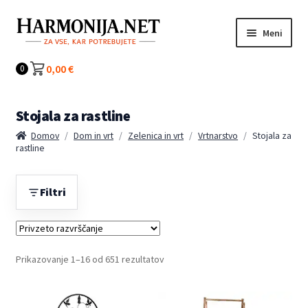
Preskoči
Preskoči
Meni
na
na
navigacijo
vsebino
Kategorije
0,00
€
0
Stojala za rastline
Domov
/
Dom in vrt
/
Zelenica in vrt
/
Vrtnarstvo
/
Stojala za
rastline
Filtri
Prikazovanje 1–16 od 651 rezultatov