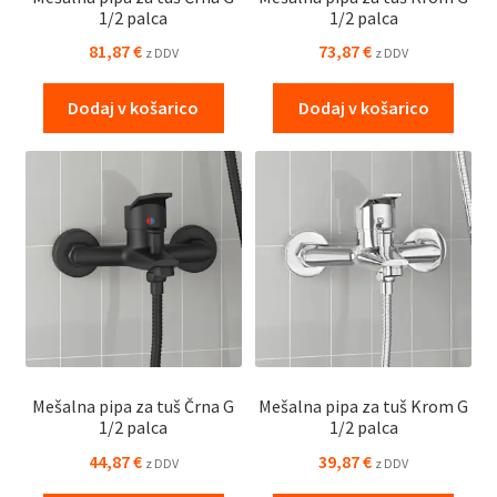
1/2 palca
1/2 palca
81,87
€
73,87
€
z DDV
z DDV
Dodaj v košarico
Dodaj v košarico
Mešalna pipa za tuš Črna G
Mešalna pipa za tuš Krom G
1/2 palca
1/2 palca
44,87
€
39,87
€
z DDV
z DDV