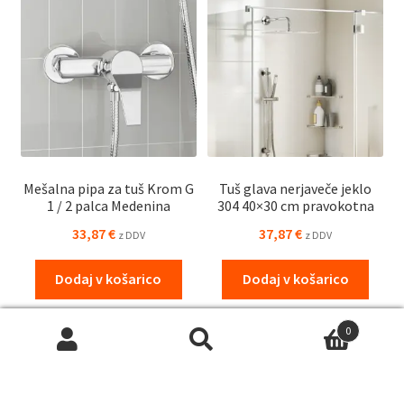
Mešalna pipa za tuš Krom G
Tuš glava nerjaveče jeklo
1 / 2 palca Medenina
304 40×30 cm pravokotna
33,87
€
37,87
€
z DDV
z DDV
Dodaj v košarico
Dodaj v košarico
0
Išči:
Iskanje