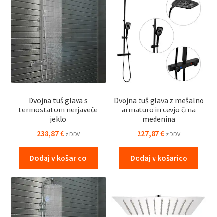
Dvojna tuš glava s
Dvojna tuš glava z mešalno
termostatom nerjaveče
armaturo in cevjo črna
jeklo
medenina
238,87
€
227,87
€
z DDV
z DDV
Dodaj v košarico
Dodaj v košarico