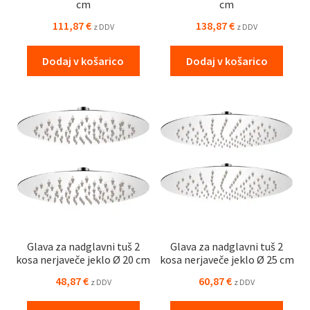
cm
cm
111,87
€
138,87
€
z DDV
z DDV
Dodaj v košarico
Dodaj v košarico
Glava za nadglavni tuš 2
Glava za nadglavni tuš 2
kosa nerjaveče jeklo Ø 20 cm
kosa nerjaveče jeklo Ø 25 cm
48,87
€
60,87
€
z DDV
z DDV