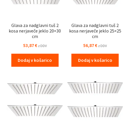
Glava za nadglavni tuš 2
Glava za nadglavni tuš 2
kosa nerjaveče jeklo 20×30
kosa nerjaveče jeklo 25×25
cm
cm
53,87
€
56,87
€
z DDV
z DDV
Dodaj v košarico
Dodaj v košarico