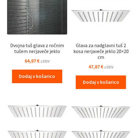
Dvojna tuš glava z ročnim
Glava za nadglavni tuš 2
tušem nerjaveče jeklo
kosa nerjaveče jeklo 20×20
cm
64,87
€
z DDV
47,87
€
z DDV
Dodaj v košarico
Dodaj v košarico