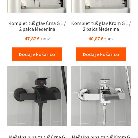
Komplet tuš glav Črna G 1 /
Komplet tuš glav Krom G 1 /
2 palca Medenina
2 palca Medenina
47,87
€
40,87
€
z DDV
z DDV
Dodaj v košarico
Dodaj v košarico
Mešalna pipa za tuš Črna G
Mešalna pipa za tuš Krom G