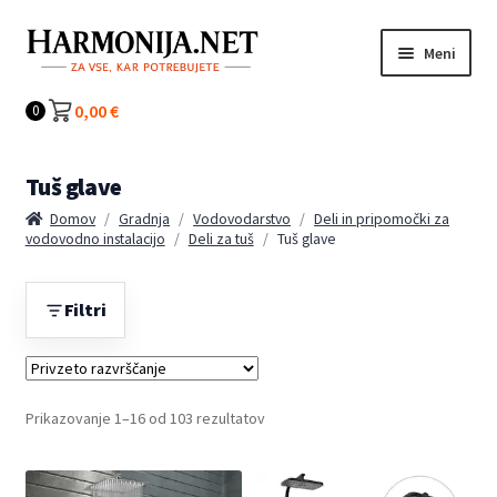
Preskoči
Preskoči
Meni
na
na
navigacijo
vsebino
Kategorije
0,00
€
0
Tuš glave
Domov
/
Gradnja
/
Vodovodarstvo
/
Deli in pripomočki za
vodovodno instalacijo
/
Deli za tuš
/
Tuš glave
Filtri
Prikazovanje 1–16 od 103 rezultatov