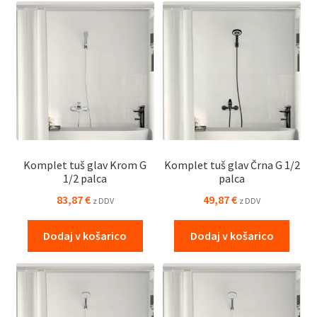
Komplet tuš glav Krom G
Komplet tuš glav Črna G 1/2
1/2 palca
palca
83,87
€
49,87
€
z DDV
z DDV
Dodaj v košarico
Dodaj v košarico