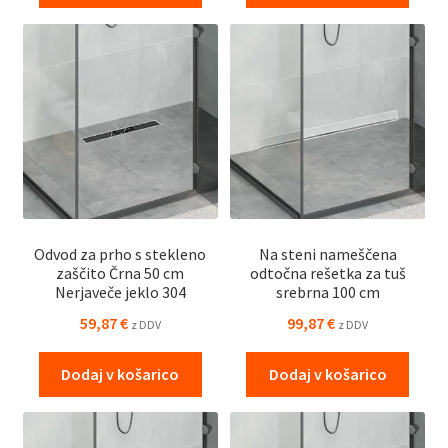
Odvod za prho s stekleno
Na steni nameščena
zaščito Črna 50 cm
odtočna rešetka za tuš
Nerjaveče jeklo 304
srebrna 100 cm
59,87
€
99,87
€
z DDV
z DDV
Dodaj v košarico
Dodaj v košarico