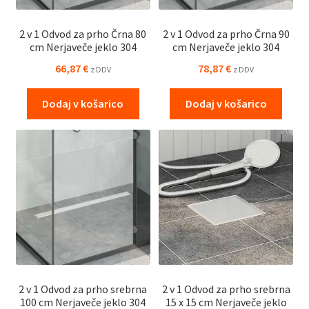
2 v 1 Odvod za prho Črna 80
2 v 1 Odvod za prho Črna 90
cm Nerjaveče jeklo 304
cm Nerjaveče jeklo 304
66,87
€
78,87
€
z DDV
z DDV
Dodaj v košarico
Dodaj v košarico
2 v 1 Odvod za prho srebrna
2 v 1 Odvod za prho srebrna
100 cm Nerjaveče jeklo 304
15 x 15 cm Nerjaveče jeklo