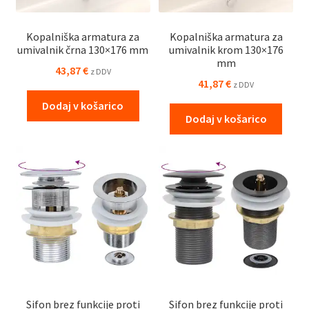
Kopalniška armatura za
Kopalniška armatura za
umivalnik črna 130×176 mm
umivalnik krom 130×176
mm
43,87
€
z DDV
41,87
€
z DDV
Dodaj v košarico
Dodaj v košarico
Sifon brez funkcije proti
Sifon brez funkcije proti