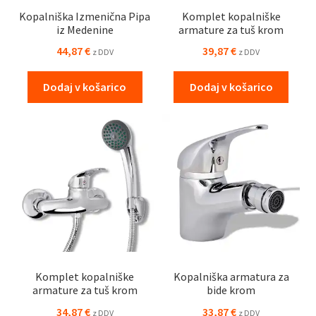
Kopalniška Izmenična Pipa
Komplet kopalniške
iz Medenine
armature za tuš krom
44,87
€
39,87
€
z DDV
z DDV
Dodaj v košarico
Dodaj v košarico
Komplet kopalniške
Kopalniška armatura za
armature za tuš krom
bide krom
34,87
€
33,87
€
z DDV
z DDV