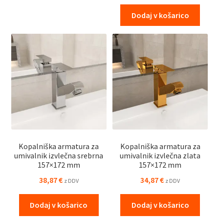
Dodaj v košarico
Kopalniška armatura za
Kopalniška armatura za
umivalnik izvlečna srebrna
umivalnik izvlečna zlata
157×172 mm
157×172 mm
38,87
€
34,87
€
z DDV
z DDV
Dodaj v košarico
Dodaj v košarico