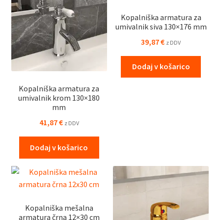
Kopalniška armatura za
umivalnik siva 130×176 mm
39,87
€
z DDV
Dodaj v košarico
Kopalniška armatura za
umivalnik krom 130×180
mm
41,87
€
z DDV
Dodaj v košarico
Kopalniška mešalna
armatura črna 12×30 cm