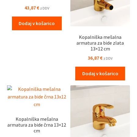
43,87
€
z DDV
Dodaj v košarico
Kopalniška mešalna
armatura za bide zlata
13×12 cm
36,87
€
z DDV
Dodaj v košarico
Kopalniška mešalna
armatura za bide črna 13×12
cm