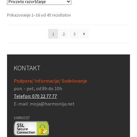
Prikazovanje 1–16 od 45 rezultatov
1
2
3
KONTAKT
Podpora/ Informacije/ Sodelovanje
pon. - pet, od 8h do 10h
Telefon: 070 22 77 77
E-mail: moja@harmonija.net
VARNOST