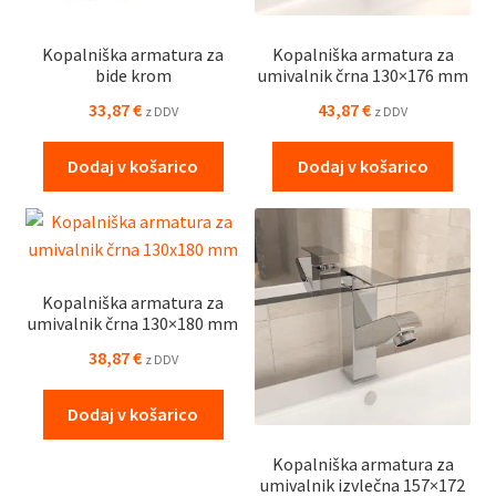
Kopalniška armatura za
Kopalniška armatura za
bide krom
umivalnik črna 130×176 mm
33,87
€
43,87
€
z DDV
z DDV
Dodaj v košarico
Dodaj v košarico
Kopalniška armatura za
umivalnik črna 130×180 mm
38,87
€
z DDV
Dodaj v košarico
Kopalniška armatura za
umivalnik izvlečna 157×172