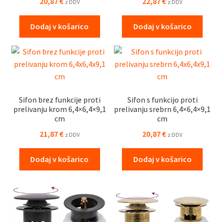
20,87
€
22,87
€
z DDV
z DDV
Dodaj v košarico
Dodaj v košarico
Sifon brez funkcije proti
Sifon s funkcijo proti
prelivanju krom 6,4×6,4×9,1
prelivanju srebrn 6,4×6,4×9,1
cm
cm
21,87
€
20,87
€
z DDV
z DDV
Dodaj v košarico
Dodaj v košarico