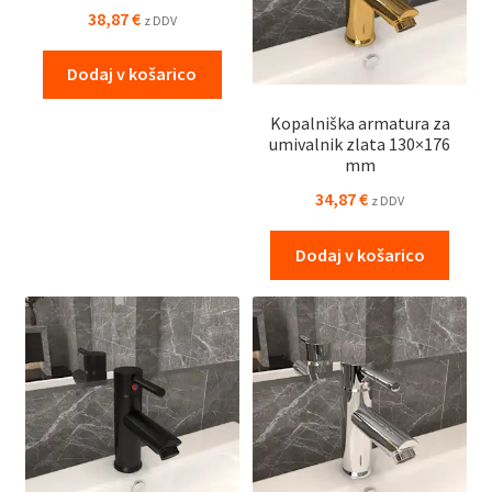
38,87
€
z DDV
Dodaj v košarico
Kopalniška armatura za
umivalnik zlata 130×176
mm
34,87
€
z DDV
Dodaj v košarico