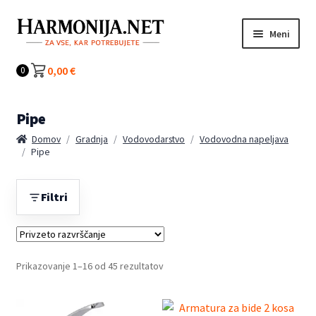
Preskoči
Preskoči
Meni
na
na
navigacijo
vsebino
Kategorije
0,00
€
0
Pipe
Domov
/
Gradnja
/
Vodovodarstvo
/
Vodovodna napeljava
/
Pipe
Filtri
Prikazovanje 1–16 od 45 rezultatov