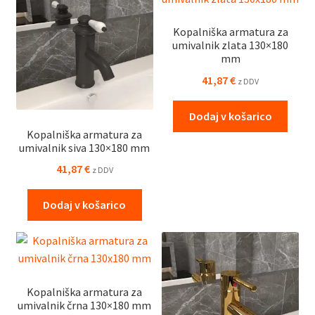
Kopalniška armatura za
umivalnik zlata 130×180
mm
41,87
€
z DDV
Dodaj v košarico
Kopalniška armatura za
umivalnik siva 130×180 mm
41,87
€
z DDV
Dodaj v košarico
Kopalniška armatura za
umivalnik črna 130×180 mm