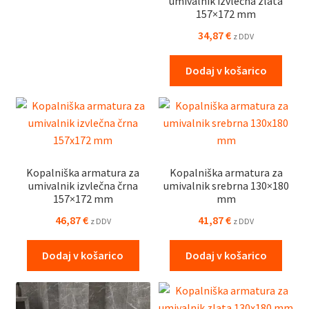
umivalnik izvlečna zlata
157×172 mm
34,87
€
z DDV
Dodaj v košarico
Kopalniška armatura za
Kopalniška armatura za
umivalnik izvlečna črna
umivalnik srebrna 130×180
157×172 mm
mm
46,87
€
41,87
€
z DDV
z DDV
Dodaj v košarico
Dodaj v košarico