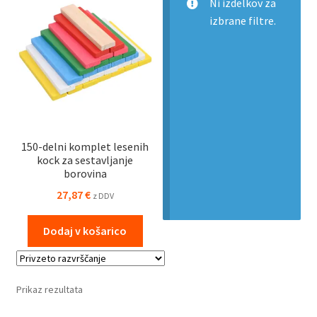
Ni izdelkov za
izbrane filtre.
150-delni komplet lesenih
kock za sestavljanje
borovina
27,87
€
z DDV
Dodaj v košarico
Prikaz rezultata