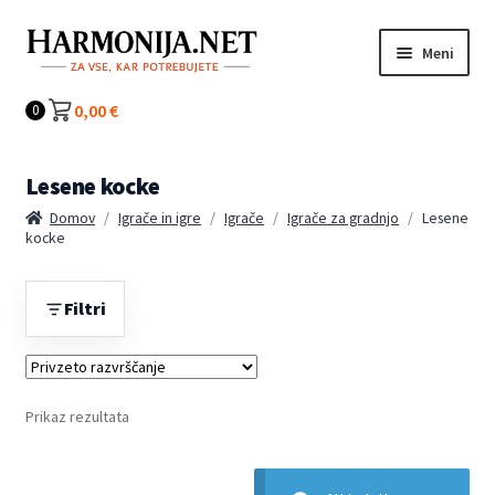
Preskoči
Preskoči
Meni
na
na
navigacijo
vsebino
Kategorije
0,00
€
0
Lesene kocke
Domov
/
Igrače in igre
/
Igrače
/
Igrače za gradnjo
/
Lesene
kocke
Filtri
Prikaz rezultata