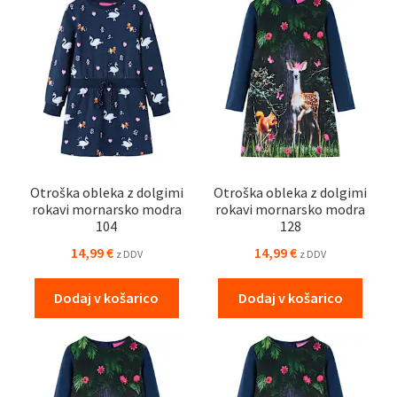
Otroška obleka z dolgimi
Otroška obleka z dolgimi
rokavi mornarsko modra
rokavi mornarsko modra
104
128
14,99
€
14,99
€
z DDV
z DDV
Dodaj v košarico
Dodaj v košarico