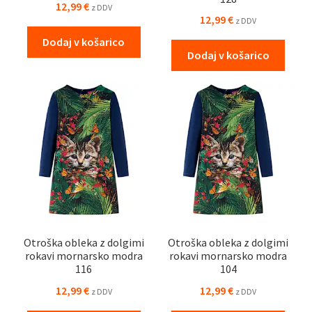
12,99
€
z DDV
12,99
€
z DDV
Dodaj v košarico
Dodaj v košarico
Otroška obleka z dolgimi
Otroška obleka z dolgimi
rokavi mornarsko modra
rokavi mornarsko modra
116
104
12,99
€
12,99
€
z DDV
z DDV