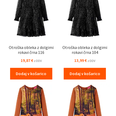
Otroška obleka z dolgimi
Otroška obleka z dolgimi
rokavi črna 116
rokavi črna 104
19,87
€
13,99
€
z DDV
z DDV
Dodaj v košarico
Dodaj v košarico