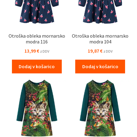
Otroška obleka mornarsko
Otroška obleka mornarsko
modra 116
modra 104
13,99
€
19,87
€
z DDV
z DDV
Dodaj v košarico
Dodaj v košarico