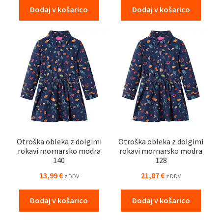
Dodaj v košarico
Dodaj v košarico
Otroška obleka z dolgimi
Otroška obleka z dolgimi
rokavi mornarsko modra
rokavi mornarsko modra
140
128
13,99
€
21,87
€
z DDV
z DDV
Dodaj v košarico
Dodaj v košarico