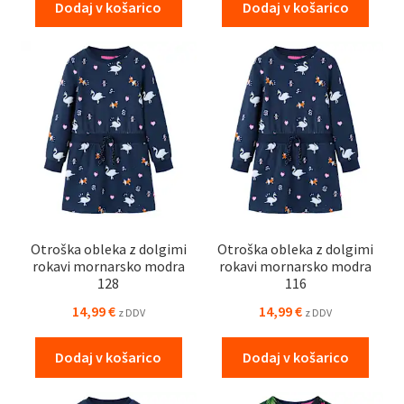
Dodaj v košarico
Dodaj v košarico
Otroška obleka z dolgimi
Otroška obleka z dolgimi
rokavi mornarsko modra
rokavi mornarsko modra
128
116
14,99
€
14,99
€
z DDV
z DDV
Dodaj v košarico
Dodaj v košarico