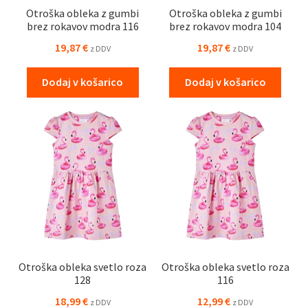
Otroška obleka z gumbi
Otroška obleka z gumbi
brez rokavov modra 116
brez rokavov modra 104
19,87
€
19,87
€
z DDV
z DDV
Dodaj v košarico
Dodaj v košarico
Otroška obleka svetlo roza
Otroška obleka svetlo roza
128
116
18,99
€
12,99
€
z DDV
z DDV