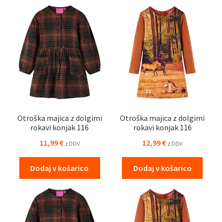
Otroška majica z dolgimi
Otroška majica z dolgimi
rokavi konjak 116
rokavi konjak 116
11,99
€
12,99
€
z DDV
z DDV
Dodaj v košarico
Dodaj v košarico