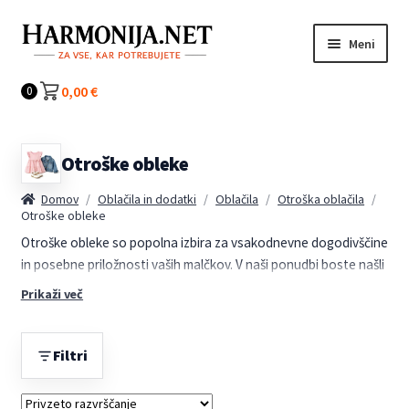
Preskoči
Preskoči
Meni
na
na
navigacijo
vsebino
Kategorije
0,00
€
0
Otroške obleke
Domov
/
Oblačila in dodatki
/
Oblačila
/
Otroška oblačila
/
Otroške obleke
Otroške obleke so popolna izbira za vsakodnevne dogodivščine
in posebne priložnosti vaših malčkov. V naši ponudbi boste našli
udobne, kakovostne in modne kose, prilagojene različnim
Prikaži več
starostim in okusom. Ne glede na to, ali iščete lahkotne
poletne oblekice ali toplejše modele za hladnejše dni, pri nas
boste zagotovo našli pravo obleko za vašega otroka.
Filtri
Naša kategorija otroških oblek ponuja pestro paleto barv,