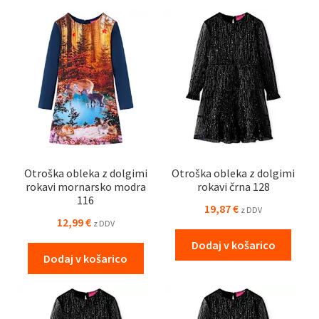
Otroška obleka z dolgimi
Otroška obleka z dolgimi
rokavi mornarsko modra
rokavi črna 128
116
19,87
€
z DDV
12,99
€
z DDV
Dodaj v košarico
Dodaj v košarico