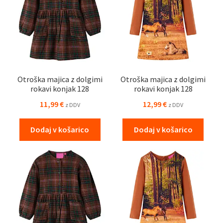
Otroška majica z dolgimi
Otroška majica z dolgimi
rokavi konjak 128
rokavi konjak 128
11,99
€
12,99
€
z DDV
z DDV
Dodaj v košarico
Dodaj v košarico