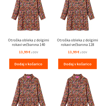
Otroška obleka z dolgimi
Otroška obleka z dolgimi
rokavi večbarvna 140
rokavi večbarvna 128
13,99
€
13,99
€
z DDV
z DDV
Dodaj v košarico
Dodaj v košarico