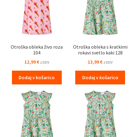
Otroška obleka živo roza
Otroška obleka s kratkimi
104
rokavi svetlo kaki 128
12,99
€
13,99
€
z DDV
z DDV
Dodaj v košarico
Dodaj v košarico