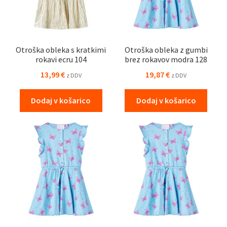
Otroška obleka s kratkimi
Otroška obleka z gumbi
rokavi ecru 104
brez rokavov modra 128
13,99
€
19,87
€
z DDV
z DDV
Dodaj v košarico
Dodaj v košarico