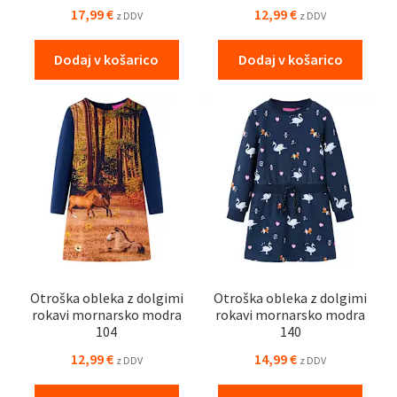
17,99
€
12,99
€
z DDV
z DDV
Dodaj v košarico
Dodaj v košarico
Otroška obleka z dolgimi
Otroška obleka z dolgimi
rokavi mornarsko modra
rokavi mornarsko modra
104
140
12,99
€
14,99
€
z DDV
z DDV