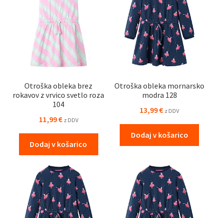
Otroška obleka brez
Otroška obleka mornarsko
rokavov z vrvico svetlo roza
modra 128
104
13,99
€
z DDV
11,99
€
z DDV
Dodaj v košarico
Dodaj v košarico