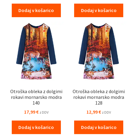
Dodaj v košarico
Dodaj v košarico
Otroška obleka z dolgimi
Otroška obleka z dolgimi
rokavi mornarsko modra
rokavi mornarsko modra
140
128
17,99
€
12,99
€
z DDV
z DDV
Dodaj v košarico
Dodaj v košarico