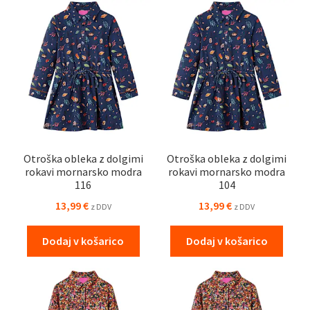
Otroška obleka z dolgimi
Otroška obleka z dolgimi
rokavi mornarsko modra
rokavi mornarsko modra
116
104
13,99
€
13,99
€
z DDV
z DDV
Dodaj v košarico
Dodaj v košarico