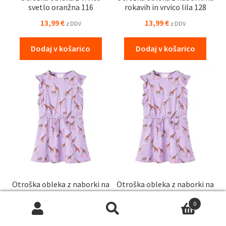
svetlo oranžna 116
rokavih in vrvico lila 128
13,99
€
13,99
€
z DDV
z DDV
Dodaj v košarico
Dodaj v košarico
Otroška obleka z naborki na
Otroška obleka z naborki na
rokavih in vrvico lila 116
rokavih in vrvico lila 104
0
13,99
€
13,99
€
z DDV
z DDV
Išči:
Iskanje