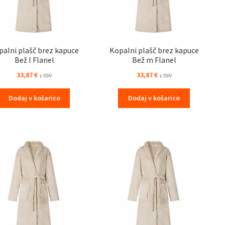
palni plašč brez kapuce
Kopalni plašč brez kapuce
Bež l Flanel
Bež m Flanel
33,87
€
33,87
€
z DDV
z DDV
Dodaj v košarico
Dodaj v košarico