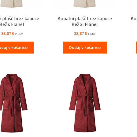
 plašč brez kapuce
Kopalni plašč brez kapuce
Ko
Bež s Flanel
Bež xl Flanel
33,87
€
33,87
€
z DDV
z DDV
odaj v košarico
Dodaj v košarico