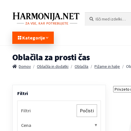
Preskoči
Preskoči
Išči:
Iskanje
na
na
navigacijo
vsebino
Kategorije
Oblačila za prosti čas
Domov
/
Oblačila in dodatki
/
Oblačila
/
Pižame in halje
/
Obl
Filtri
Filtri
Počisti
Cena