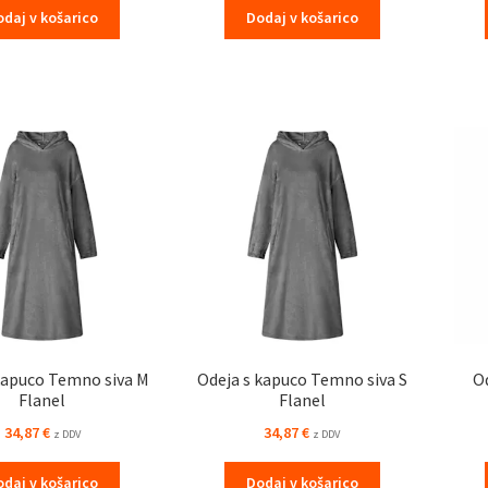
odaj v košarico
Dodaj v košarico
kapuco Temno siva M
Odeja s kapuco Temno siva S
O
Flanel
Flanel
34,87
€
34,87
€
z DDV
z DDV
odaj v košarico
Dodaj v košarico