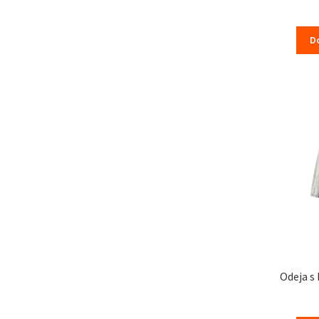
XXXL
D
Odeja s 