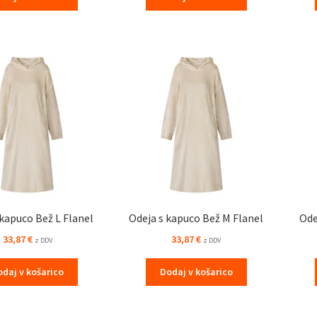
 kapuco Bež L Flanel
Odeja s kapuco Bež M Flanel
Ode
33,87
€
33,87
€
z DDV
z DDV
odaj v košarico
Dodaj v košarico