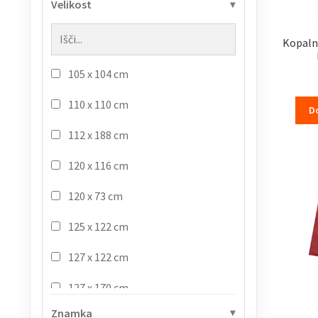
Velikost
Kopalni
105 x 104 cm
110 x 110 cm
D
112 x 188 cm
120 x 116 cm
120 x 73 cm
125 x 122 cm
127 x 122 cm
127 x 170 cm
Znamka
127 x 83 cm