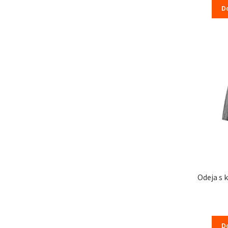
D
Odeja s 
D