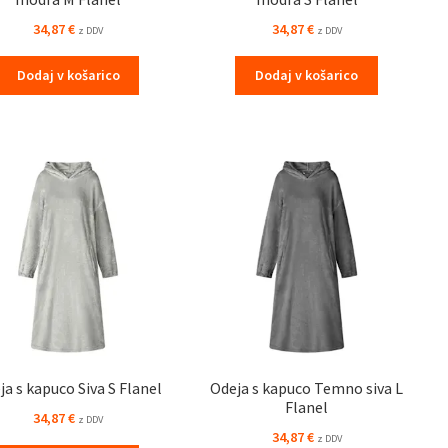
34,87
€
34,87
€
z DDV
z DDV
Dodaj v košarico
Dodaj v košarico
ja s kapuco Siva S Flanel
Odeja s kapuco Temno siva L
Flanel
34,87
€
z DDV
34,87
€
z DDV