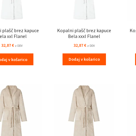
 plašč brez kapuce
Kopalni plašč brez kapuce
Ko
ela xxl Flanel
Bela xxxl Flanel
32,87
€
32,87
€
z DDV
z DDV
odaj v košarico
Dodaj v košarico