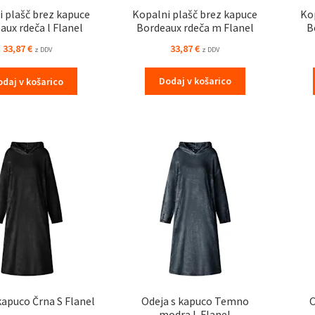
 plašč brez kapuce
Kopalni plašč brez kapuce
Ko
aux rdeča l Flanel
Bordeaux rdeča m Flanel
B
33,87
€
33,87
€
z DDV
z DDV
odaj v košarico
Dodaj v košarico
kapuco Črna S Flanel
Odeja s kapuco Temno
O
modra L Flanel