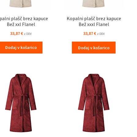
palni plašč brez kapuce
Kopalni plašč brez kapuce
Bež xxl Flanel
Bež xxxl Flanel
33,87
€
33,87
€
z DDV
z DDV
Dodaj v košarico
Dodaj v košarico