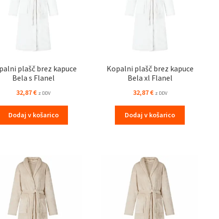
palni plašč brez kapuce
Kopalni plašč brez kapuce
Bela s Flanel
Bela xl Flanel
32,87
€
32,87
€
z DDV
z DDV
Dodaj v košarico
Dodaj v košarico