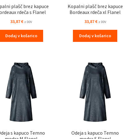
palni plašč brez kapuce
Kopalni plašč brez kapuce
ordeaux rdeča s Flanel
Bordeaux rdeča xl Flanel
33,87
€
33,87
€
z DDV
z DDV
Dodaj v košarico
Dodaj v košarico
deja s kapuco Temno
Odeja s kapuco Temno
modra M Flanel
modra S Flanel