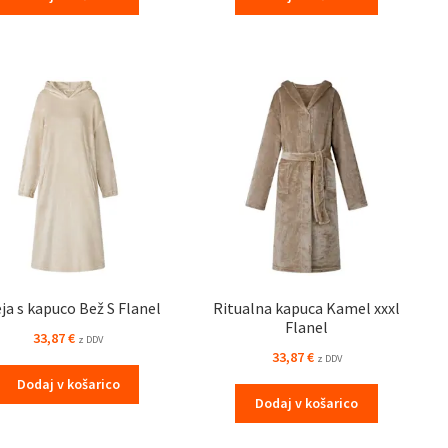
ja s kapuco Bež S Flanel
Ritualna kapuca Kamel xxxl
Flanel
33,87
€
z DDV
33,87
€
z DDV
Dodaj v košarico
Dodaj v košarico