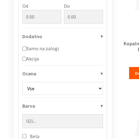
Od
Do
Dodatno
Kopalni
Samo na zalogi
Akcija
D
Ocena
Barva
Bela