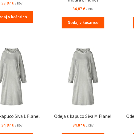
33,87
€
z DDV
34,87
€
z DDV
odaj v košarico
Dodaj v košarico
kapuco Siva L Flanel
Odeja s kapuco Siva M Flanel
Ode
34,87
€
34,87
€
z DDV
z DDV