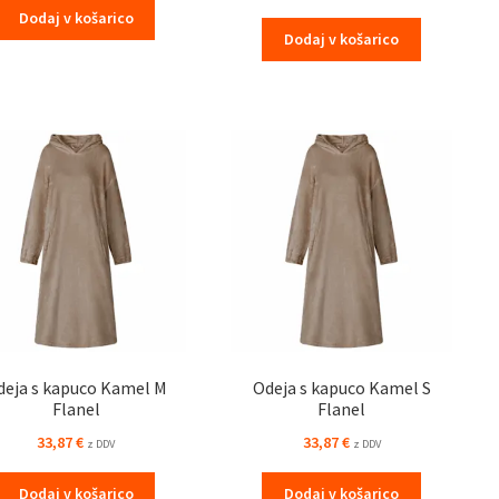
Dodaj v košarico
Dodaj v košarico
deja s kapuco Kamel M
Odeja s kapuco Kamel S
Flanel
Flanel
33,87
€
33,87
€
z DDV
z DDV
Dodaj v košarico
Dodaj v košarico