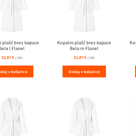
 plašč brez kapuce
Kopalni plašč brez kapuce
Ko
Bela l Flanel
Bela m Flanel
32,87
€
32,87
€
z DDV
z DDV
odaj v košarico
Dodaj v košarico