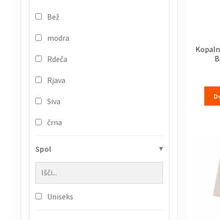
Bež
modra
Kopalni
B
Rdeča
Rjava
D
Siva
črna
Spol
Uniseks