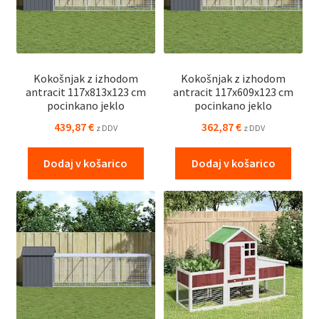
Kokošnjak z izhodom
Kokošnjak z izhodom
antracit 117x813x123 cm
antracit 117x609x123 cm
pocinkano jeklo
pocinkano jeklo
439,87
€
362,87
€
z DDV
z DDV
Dodaj v košarico
Dodaj v košarico