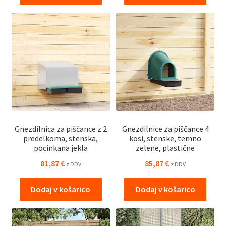
Gnezdilnica za piščance z 2
Gnezdilnice za piščance 4
predelkoma, stenska,
kosi, stenske, temno
pocinkana jekla
zelene, plastične
81,87
€
85,87
€
z DDV
z DDV
Dodaj v košarico
Dodaj v košarico