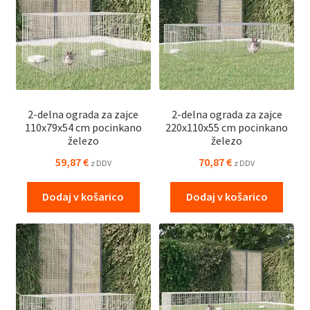
2-delna ograda za zajce
2-delna ograda za zajce
110x79x54 cm pocinkano
220x110x55 cm pocinkano
železo
železo
59,87
€
70,87
€
z DDV
z DDV
Dodaj v košarico
Dodaj v košarico