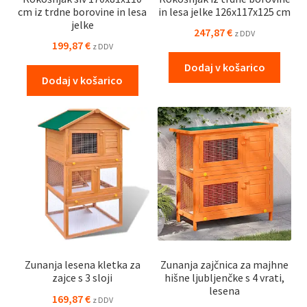
cm iz trdne borovine in lesa
in lesa jelke 126x117x125 cm
jelke
247,87
€
z DDV
199,87
€
z DDV
Dodaj v košarico
Dodaj v košarico
Zunanja lesena kletka za
Zunanja zajčnica za majhne
zajce s 3 sloji
hišne ljubljenčke s 4 vrati,
lesena
169,87
€
z DDV