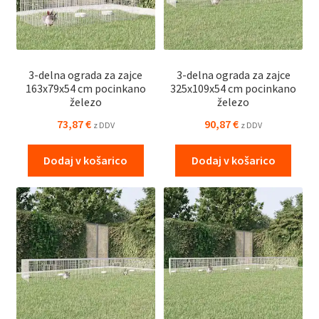
3-delna ograda za zajce
3-delna ograda za zajce
163x79x54 cm pocinkano
325x109x54 cm pocinkano
železo
železo
73,87
€
90,87
€
z DDV
z DDV
Dodaj v košarico
Dodaj v košarico