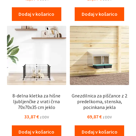
Dodaj v košarico
Dodaj v košarico
8-delna kletka za hišne
Gnezdilnica za piščance z 2
ljubljenčke z vrati črna
predelkoma, stenska,
70x70x35 cm jeklo
pocinkana jekla
33,87
€
69,87
€
z DDV
z DDV
Dodaj v košarico
Dodaj v košarico