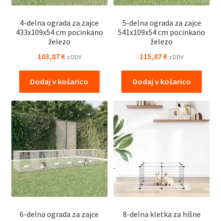
4-delna ograda za zajce
5-delna ograda za zajce
433x109x54 cm pocinkano
541x109x54 cm pocinkano
železo
železo
103,87
€
115,87
€
z DDV
z DDV
Dodaj v košarico
Dodaj v košarico
6-delna ograda za zajce
8-delna kletka za hišne