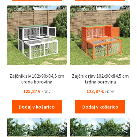
Zajčnik siv 102x90x84,5 cm
Zajčnik rjav 102x90x84,5 cm
trdna borovina
trdna borovina
125,87
€
123,87
€
z DDV
z DDV
Dodaj v košarico
Dodaj v košarico