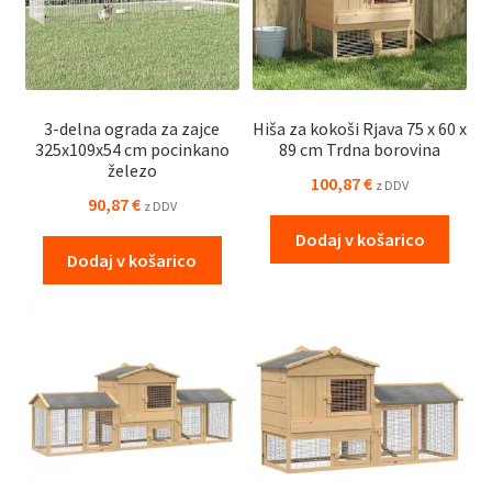
3-delna ograda za zajce
Hiša za kokoši Rjava 75 x 60 x
325x109x54 cm pocinkano
89 cm Trdna borovina
železo
100,87
€
z DDV
90,87
€
z DDV
Dodaj v košarico
Dodaj v košarico