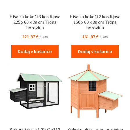
Hiša za kokoši 3 kos Rjava
Hiša za kokoši 2 kos Rjava
225 x 60 x 89 cm Trdna
150 x 60 x 89 cm Trdna
borovina
borovina
221,87
€
161,87
€
z DDV
z DDV
Dodaj v košarico
Dodaj v košarico
Kokošnjak siv 170x81x110
Kokošnjak iz trdne borovine