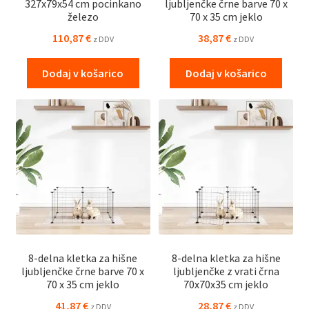
327x79x54 cm pocinkano
ljubljenčke črne barve 70 x
železo
70 x 35 cm jeklo
110,87
€
38,87
€
z DDV
z DDV
Dodaj v košarico
Dodaj v košarico
8-delna kletka za hišne
8-delna kletka za hišne
ljubljenčke črne barve 70 x
ljubljenčke z vrati črna
70 x 35 cm jeklo
70x70x35 cm jeklo
41,87
€
28,87
€
z DDV
z DDV