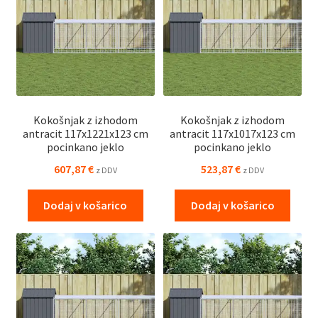
Kokošnjak z izhodom
Kokošnjak z izhodom
antracit 117x1221x123 cm
antracit 117x1017x123 cm
pocinkano jeklo
pocinkano jeklo
607,87
€
523,87
€
z DDV
z DDV
Dodaj v košarico
Dodaj v košarico