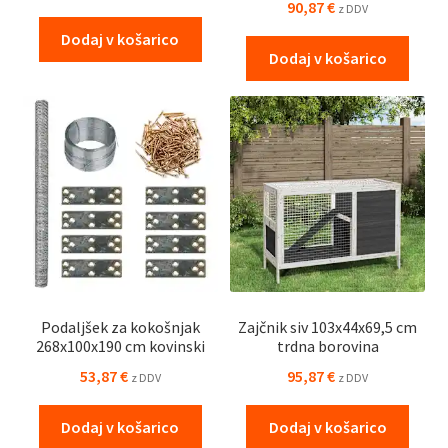
90,87
€
z DDV
Dodaj v košarico
Dodaj v košarico
Podaljšek za kokošnjak
Zajčnik siv 103x44x69,5 cm
268x100x190 cm kovinski
trdna borovina
53,87
€
95,87
€
z DDV
z DDV
Dodaj v košarico
Dodaj v košarico