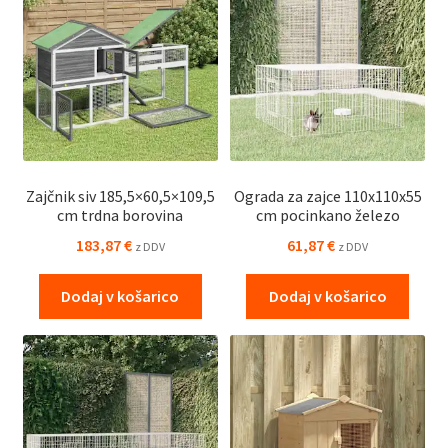
Zajčnik siv 185,5×60,5×109,5
Ograda za zajce 110x110x55
cm trdna borovina
cm pocinkano železo
183,87
€
61,87
€
z DDV
z DDV
Dodaj v košarico
Dodaj v košarico