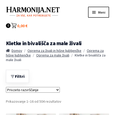
Preskoči
Preskoči
Meni
na
na
navigacijo
vsebino
Kategorije
0,00
€
0
Kletke in bivališča za male živali
Domov
/
Oprema za živali in hišne ljubljenčke
/
Oprema za
hišne ljubljenčke
/
Oprema za male živali
/
Kletke in bivališča za
male živali
Filtri
Prikazovanje 1–16 od 504 rezultatov