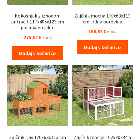
Kokošnjak z izhodom
Zajčnik mocha 170x63x113
antracit 117x405x123 cm
cm trdna borovina
pocinkano jeklo
156,87
€
z DDV
275,87
€
z DDV
Dodaj v košarico
Dodaj v košarico
Zajčnik rjav 170x63x113 cm
Zajčnik mocha 102x90x84,5