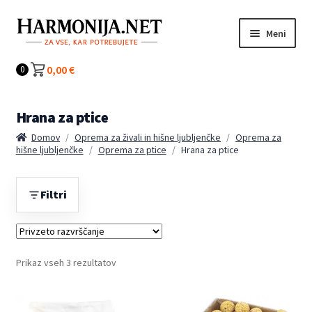
Preskoči
Preskoči
Meni
na
na
navigacijo
vsebino
Kategorije
0,00
€
0
Hrana za ptice
Domov
/
Oprema za živali in hišne ljubljenčke
/
Oprema za
hišne ljubljenčke
/
Oprema za ptice
/
Hrana za ptice
Filtri
Prikaz vseh 3 rezultatov