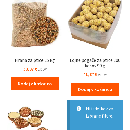
Hrana za ptice 25 kg
Lojne pogače za ptice 200
kosov 90 g
50,87
€
z DDV
41,87
€
z DDV
Dodaj v košarico
Dodaj v košarico
Ni izdelkov za
izbrane filtre.