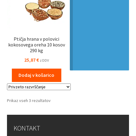
Ptičja hrana v polovici
kokosovega oreha 10 kosov
290 kg
25,87
€
z DDV
Dodaj v košarico
Prikaz vseh 3 rezultatov
KONTAKT