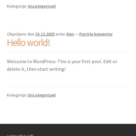
Kategorija:
Uncategorized
Objavljeno dne
15.12.2025
avtor
Ales
—
Pustite komentar
Hello world!
Welcome to WordPress. This is your first post. Edit or
delete it, then start writing!
Kategorija:
Uncategorized