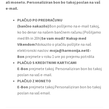
ali moneto. Personaliziran bon bo takoj poslan na vaš
e-mail.
PLAČILO PO PREDRAČUNU
(bančno nakazilo)
Bon pošljemo na e-mail takoj,
ko bo denar na našem bančnem računu.(Pošiljamo
med 8h in 20h)
Se vam mudi? Nakup med
Vikendom?
dokazilo o plačilu pošljite na naš
elektronski naslov:
moja@harmonija.net
E-
Bon
prejmete v roku 1 ure po prejemu potrdila
PLAČILO S KREDITNIMI KARTICAMI
E-Bon
prejmete takoj. Personaliziran bon bo takoj
poslan na vaš e-mail.
PLAČILO Z MONETO
E-Bon
prejmete takoj.Personaliziran bon bo takoj
poslan na vaš email.