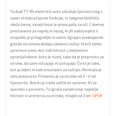
Ta Audi TT RS električni avto združuje športen slog s
super otroku prijazne funkcije, in njegova bleščeča
rdeča barva, zaradi česar je prava paša za oči. Z dvema
prestavama za naprej in nazaj, ki jih nadzorujete s
stopalko je prilagodljiv in varen. Vgrajen predvajalnik
glasbe na volanu dodaja zabavno vožnji. Starši lahko
spremeni smer, kot tudi hitrost z daljinskim
upravljalnikom. Avto je nizek, tako da je preprosto za
otroke, da sami vstopajo in izstopajo. Čvrst je tako,
kot je videti in tudi enostaven za vožnjio. Montaža je
zelo preprosta. Primeren je za otroke od 3 – 6 let.
Opozorilo. Nositi je treba zaščitno opremo. Ni za
uporabo v prometu. Ta igrača zaradi svoje največje
hitrosti ni primerna za otroke, mlajše od 3 let.
GPSR