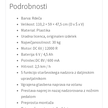
Podrobnosti
Barva: Rdeča
Velikost: 110,2 × 59 × 47,5 cm (D x Š x V)
Material: Plastika
Uradna licenca, originalen izdelek
Največjanosilnost: 30 kg
Motor: DC 6V / 12000 R
Baterija: 6 V / 4,5 Ah
Polnilec:DC 8V / 600 mA
Hitrost: 2,5 km / h
S funkcijo starševskega nadzora z daljinskim
upravljalnikom
Vgrajena glasbena naprava na volanu
Prestava naprej in nazaj nadzorovana z nožnim
pedalom
Preprosta montaža