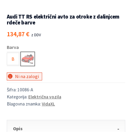
Audi TT RS električni avto za otroke z dalinjcem
rdeče barve
134,87
€
z DDV
Barva
B
Ni na zalogi
Šifra:
10086-A
Kategorija:
Električna vozila
Blagovna znamka:
VidaXL
Opis