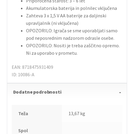
Priporočena starost: 3 – 6 let
Akumulatorska baterija in polnilec vključena
Zahteva 3 x 1,5 V AA baterije za daljinski
upravljalnik (ni vključena)
OPOZORILO: Igrača se sme uporabljati samo
pod neposrednim nadzorom odrasle osebe.
OPOZORILO: Nositi je treba zaščitno opremo.
Ni za uporabo v prometu.
EAN: 8718475931409
ID: 10086-A
Dodatne podrobnosti
Teža
13,67 kg
Spol