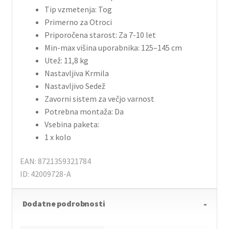
Tip vzmetenja: Tog
Primerno za Otroci
Priporočena starost: Za 7-10 let
Min-max višina uporabnika: 125–145 cm
Utež: 11,8 kg
Nastavljiva Krmila
Nastavljivo Sedež
Zavorni sistem za večjo varnost
Potrebna montaža: Da
Vsebina paketa:
1 x kolo
EAN: 8721359321784
ID: 42009728-A
Dodatne podrobnosti