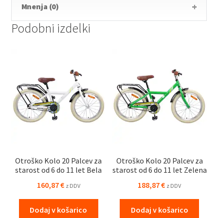
Mnenja (0)
Podobni izdelki
Otroško Kolo 20 Palcev za
Otroško Kolo 20 Palcev za
starost od 6 do 11 let Bela
starost od 6 do 11 let Zelena
160,87
€
188,87
€
z DDV
z DDV
Dodaj v košarico
Dodaj v košarico