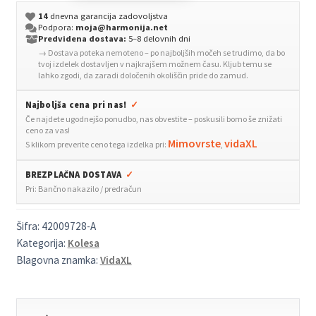
18
14
dnevna garancija zadovoljstva
Palcev
Podpora:
moja@harmonija.net
za
Predvidena dostava:
5–8 delovnih dni
→ Dostava poteka nemoteno – po najboljših močeh se trudimo, da bo
7-
tvoj izdelek dostavljen v najkrajšem možnem času. Kljub temu se
10
lahko zgodi, da zaradi določenih okoliščin pride do zamud.
let
Najboljša cena pri nas!
✓
Bela
Če najdete ugodnejšo ponudbo, nas obvestite – poskusili bomo še znižati
količina
ceno za vas!
Mimovrste
vidaXL
S klikom preverite ceno tega izdelka pri:
,
BREZPLAČNA DOSTAVA
✓
Pri: Bančno nakazilo / predračun
Šifra:
42009728-A
Kategorija:
Kolesa
Blagovna znamka:
VidaXL