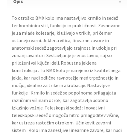
Opis
To otroško BMX kolo ima nastavljivo krmilo in sedež
ter kombinira stil, funkcijo in praktičnost. Zasnovano
je za mlade kolesarje, ki uživajo v trikih, pri čemer
ostanejo varni. Jeklena vilica, linearne zavore in
anatomski sedež zagotavljajo trajnost in udobje pri
zunanji avanturi. Sestavljanje je enostavno, saj so
priloženi vsi ključni deli. Robustna jeklena
konstrukcija : To BMX kolo je narejeno iz kvalitetnega
jekla, kar nudi odlične ravnotežje med trpežnostjo in
močjo, idealno za trike in akrobacije. Nastavljive
funkcije : Krmilo in sedež se popolnoma prilagajata
različnim višinam otrok, kar zagotavlja udobno
izkušnjo vožnje. Teleskopski sedež : Inovativni
teleskopski sedež omogoča hitro prilagoditev višine,
kar ustreza rastočim otrokom. Učinkovit zavorni
sistem : Kolo ima zanesljive linearnne zavore, kar nudi