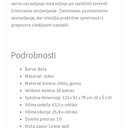
varno ustavljanje med vožnjo po različnih terenih.
Enostavno sestavljanje : Zasnovano za enostavno
sestavljanje, kar izboljša praktične spretnosti s
preprosto sledljivimi navodili.
Podrobnosti
Barva: Bela
Material: Jeklo
Material kolesa: Jeklo, guma
Velikost kolesa: 18 palcev
Splošne dimenzije: 123 x 51 x 78 cm (D x Š x V)
Višina sedeža: 63,5 u-oblika
Višina okvirja: 25,4 u-oblika
Število prestav: 1.0
Vrsta zavor: Linear pull