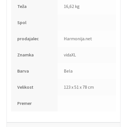
Teža
16,62 kg
Spol
prodajalec
Harmonija.net
Znamka
vidaXL
Barva
Bela
Velikost
123 x 51 x 78 cm
Premer