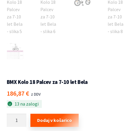
BMX Kolo 18 Palcev za 7-10 let Bela
186,87
€
z DDV
13 na zalogi
BMX
Dodaj v košarico
Kolo