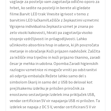
vzglavje za posteljo vam zagotavlja odlično oporo za
hrbet, ko sedite na postelji in berete ali gledate
filme.Barvit LED trak: Vnesite igrivost v temo z
barvitimi LED lučkami!Ležišče z žepkastimi vzmetmi:
Vgrajena individualna žepkasta vzmet je znana po
zelo visoki kakovosti, hkrati pa zagotavlja visoko
stopnjo vzdržljivosti in prilagodljivosti. Lahko
učinkovito absorbira hrup in udarce, ki jih povzročata
metanje in obračanje.Koži prijazen nadvložek: Zaščita
za ležišče ima trpežno in koži prijazno tkanino, zaradi
česar je mehka in udobna. Opomba:Zaradi higienskih
razlogov vzmetnice ni mogoče vrniti po odstranitvi
ali odprtju embalaže.Režete lahko samo del s
simbolom škarij in samo del z USB bo deloval kot
prej.Vsakemu izdelku je priložen priročnik za
enostavno sestavljanje.Izdelek ima priključek USB,
vendar certificiran 5V vir napajanja USB ni priložen. Ta
izdelek se napaja z DC 5 V, vendar certificirani 5 V vir