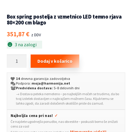
Box spring postelja z vzmetnico LED temno rjava
80×200 cm blago
351,87
€
z DDV
3 na zalogi
Box
Dodaj v košarico
spring
postelja
14
dnevna garancija zadovoljstva
z
Podpora:
moja@harmonija.net
vzmetnico
Predvidena dostava:
5–8 delovnih dni
→ Dostava poteka nemoteno – po najboljših močeh se trudimo, da bo
LED
tvoj izdelek dostavljen v najkrajšem možnem času. Kljub temu se
temno
lahko zgodi, da zaradi določenih okoliščin pride do zamud.
rjava
Najboljša cena pri nas!
✓
80x200
Če najdete ugodnejšo ponudbo, nas obvestite – poskusili bomo še znižati
cm
ceno za vas!
blago
Mimovrste
vidaXL