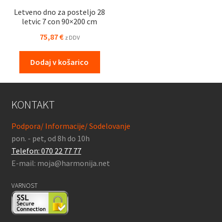
Letveno dno za posteljo 28
letvic 7 con 90×200 cm
75,87
€
z DDV
Dodaj v košarico
KONTAKT
Podpora/ Informacije/ Sodelovanje
pon. - pet, od 8h do 10h
Telefon: 070 22 77 77
E-mail: moja@harmonija.net
VARNOST