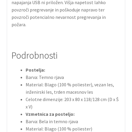
napajanja USB ni priložen. Višja napetost lahko
povzroči pregrevanje in poškoduje napravo ter
povzroči potencialno nevarnost pregrevanja in
požara.
Podrobnosti
Postelja:
Barva: Temno rjava
Material: Blago (100 % poliester), vezan les,
inženirski les, trden macesnov les
Celotne dimenzije: 203 x 80 x 118/128 cm (D x Š
x V)
Vzmetnica za posteljo:
Barva: Bela in temno rjava
Material: Blago (100 % poliester)