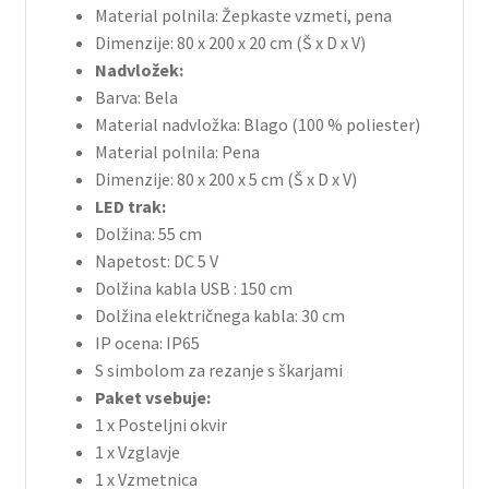
Material polnila: Žepkaste vzmeti, pena
Dimenzije: 80 x 200 x 20 cm (Š x D x V)
Nadvložek:
Barva: Bela
Material nadvložka: Blago (100 % poliester)
Material polnila: Pena
Dimenzije: 80 x 200 x 5 cm (Š x D x V)
LED trak:
Dolžina: 55 cm
Napetost: DC 5 V
Dolžina kabla USB : 150 cm
Dolžina električnega kabla: 30 cm
IP ocena: IP65
S simbolom za rezanje s škarjami
Paket vsebuje:
1 x Posteljni okvir
1 x Vzglavje
1 x Vzmetnica