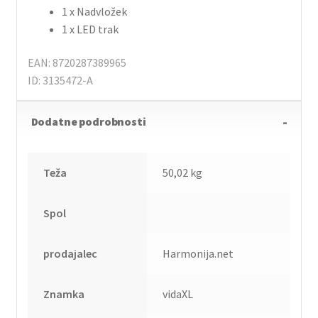
1 x Nadvložek
1 x LED trak
EAN: 8720287389965
ID: 3135472-A
Dodatne podrobnosti
Teža
50,02 kg
Spol
prodajalec
Harmonija.net
Znamka
vidaXL