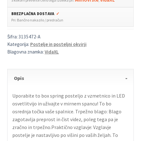
S klikom preverite ceno tega izdelka pri:
,
količina
BREZPLAČNA DOSTAVA
✓
Pri: Bančno nakazilo / predračun
Šifra:
3135472-A
Kategorija:
Postelje in posteljni okvirji
Blagovna znamka:
VidaXL
Opis
Uporabite to box spring posteljo z vzmetnico in LED
osvetlitvijo in uživajte v mirnem spancu! To bo
osrednja točka vaše spalnice. Trpežno blago: Blago
zagotavlja preprost in čist videz, poleg tega pa je
zračno in trpežno.Praktično vzglavje: Vzglavje
postelje je nastavljivo po višini po vaših željah. To