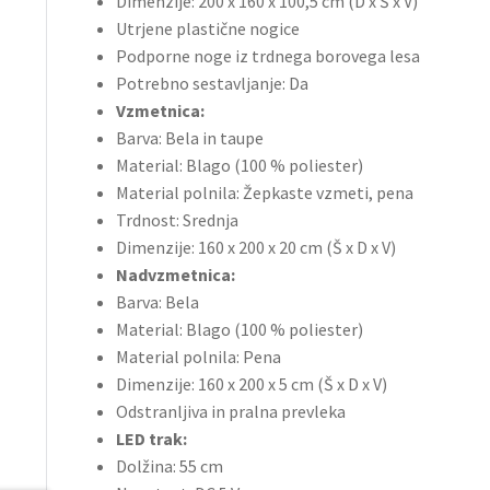
Dimenzije: 200 x 160 x 100,5 cm (D x Š x V)
Utrjene plastične nogice
Podporne noge iz trdnega borovega lesa
Potrebno sestavljanje: Da
Vzmetnica:
Barva: Bela in taupe
Material: Blago (100 % poliester)
Material polnila: Žepkaste vzmeti, pena
Trdnost: Srednja
Dimenzije: 160 x 200 x 20 cm (Š x D x V)
Nadvzmetnica:
Barva: Bela
Material: Blago (100 % poliester)
Material polnila: Pena
Dimenzije: 160 x 200 x 5 cm (Š x D x V)
Odstranljiva in pralna prevleka
LED trak:
Dolžina: 55 cm