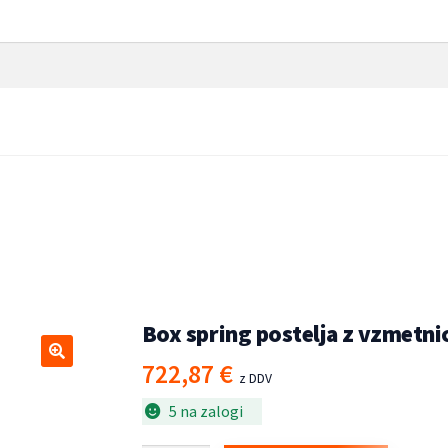
etnico taupe 160×200 cm bla
kvirji
/
Box spring
Box spring postelja z vzmetn
722,87
€
🔍
z DDV
5 na zalogi