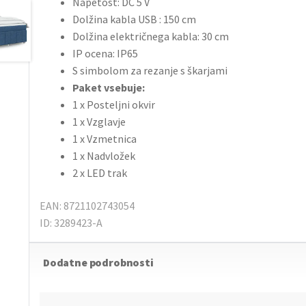
Napetost: DC 5 V
Dolžina kabla USB : 150 cm
Dolžina električnega kabla: 30 cm
IP ocena: IP65
S simbolom za rezanje s škarjami
Paket vsebuje:
1 x Posteljni okvir
1 x Vzglavje
1 x Vzmetnica
1 x Nadvložek
2 x LED trak
EAN: 8721102743054
ID: 3289423-A
Dodatne podrobnosti