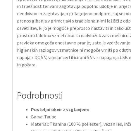
in trpežnost ter vam zagotavlja popolno udobje in prije
neodvisno in zagotavljajo prilagojeno podporo, saj se odz
prenos gibanja v primerjavi s tradicionalnimi ležišči z o
osvetlitev, ki jo je mogoče preprosto nastaviti in tako u
prostoru.Udobna vzmetnica: Ta nadvložek za vzmetnico z 
prevleka omogoča enostavno pranje, zato je vzdrževanje en
higienskih razlogov vzmetnice ni mogoče vrniti po odstra
napaja z DC 5 V, vendar certificirani 5 V vir napajanja U
in požara.
Podrobnosti
Posteljni okvir z vzglavjem:
Barva: Taupe
Material: Tkanina (100 % poliester), vezan les, inž