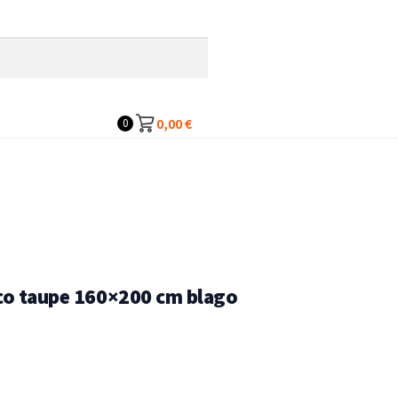
0,00
€
0
go
ico taupe 160×200 cm blago