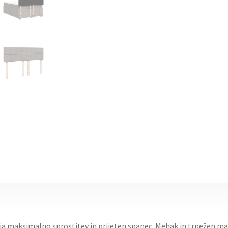
ja maksimalno sprostitev in prijeten spanec. Mehak in trpežen ma