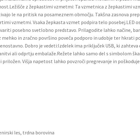
tnost.Ležišče z žepkastimi vzmetmi: Ta vzmetnica z žepkastimi v
ivajo le na pritisk na posameznem območju. Takšna zasnova prepreč
dprtimi vzmetmi. Vsaka žepkasta vzmet podpira telo posebej.LED os
stvariti posebno svetlobno predstavo. Prilagodite lahko načine, bar
mehko in zračno površino poveča podporo in udobje ter hkrati pod
ostavno. Dobro je vedeti:Izdelek ima priključek USB, ki zahteva cer
nitvi ali odprtju embalaže.Režete lahko samo del s simbolom škarij
SB ni priložen. Višja napetost lahko povzroči pregrevanje in poškod
enirski les, trdna borovina