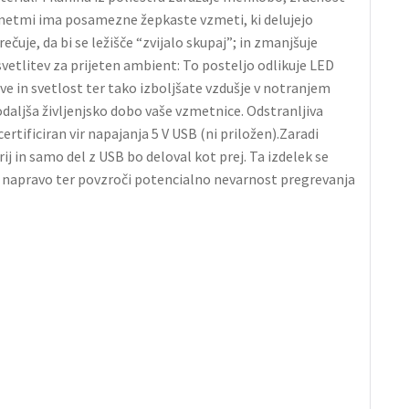
zmetmi ima posamezne žepkaste vzmeti, ki delujejo
uje, da bi se ležišče “zvijalo skupaj”; in zmanjšuje
vetlitev za prijeten ambient: To posteljo odlikuje LED
ve in svetlost ter tako izboljšate vzdušje v notranjem
aljša življenjsko dobo vaše vzmetnice. Odstranljiva
tificiran vir napajanja 5 V USB (ni priložen).Zaradi
 in samo del z USB bo deloval kot prej. Ta izdelek se
uje napravo ter povzroči potencialno nevarnost pregrevanja