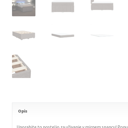
Opis
Uporabite to posteljo za uživanje v mirnem spancu! Ponu