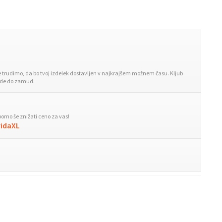
trudimo, da bo tvoj izdelek dostavljen v najkrajšem možnem času. Kljub
ride do zamud.
bomo še znižati ceno za vas!
vidaXL