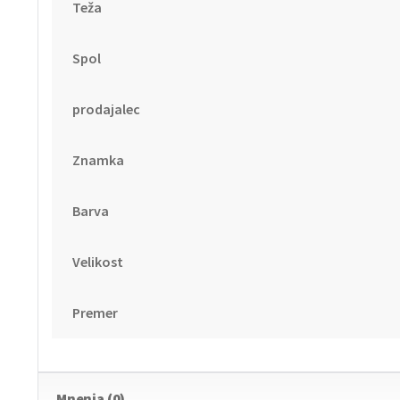
Teža
Spol
prodajalec
Znamka
Barva
Velikost
Premer
Mnenja (0)