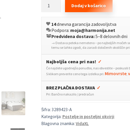
Box
Dodaj v košarico
spring
postelja
14
dnevna garancija zadovoljstva
z
Podpora:
moja@harmonija.net
vzmetnico
Predvidena dostava:
5–8 delovnih dni
taupe
→ Dostava poteka nemoteno – po najboljših močeh se 
160x200
temu se lahko zgodi, da zaradi določenih okoliščin p
cm
blago
Najboljša cena pri nas!
✓
količina
Če najdete ugodnejšo ponudbo, nas obvestite – poskusili 
Mimovrste
S klikom preverite ceno tega izdelka pri:
,
BREZPLAČNA DOSTAVA
✓
Pri: Bančno nakazilo / predračun
Šifra:
3289423-A
Kategorija:
Postelje in posteljni okvirji
Blagovna znamka:
VidaXL