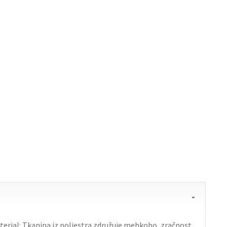
terial: Tkanina iz poliestra združuje mehkobo, zračnost