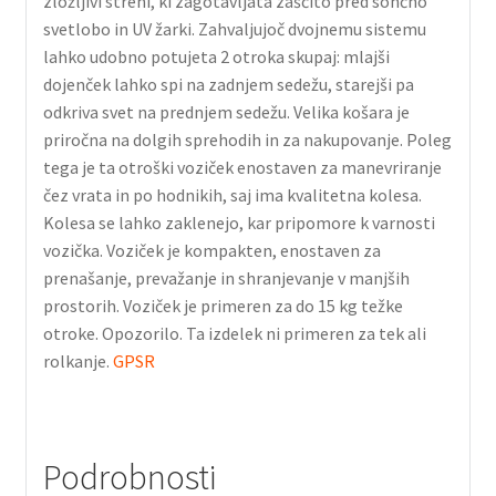
zložljivi strehi, ki zagotavljata zaščito pred sončno
svetlobo in UV žarki. Zahvaljujoč dvojnemu sistemu
lahko udobno potujeta 2 otroka skupaj: mlajši
dojenček lahko spi na zadnjem sedežu, starejši pa
odkriva svet na prednjem sedežu. Velika košara je
priročna na dolgih sprehodih in za nakupovanje. Poleg
tega je ta otroški voziček enostaven za manevriranje
čez vrata in po hodnikih, saj ima kvalitetna kolesa.
Kolesa se lahko zaklenejo, kar pripomore k varnosti
vozička. Voziček je kompakten, enostaven za
prenašanje, prevažanje in shranjevanje v manjših
prostorih. Voziček je primeren za do 15 kg težke
otroke. Opozorilo. Ta izdelek ni primeren za tek ali
rolkanje.
GPSR
Podrobnosti