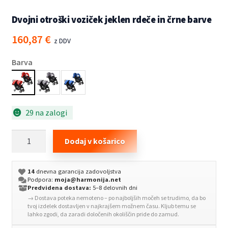
Dvojni otroški voziček jeklen rdeče in črne barve
160,87
€
z DDV
Barva
29 na zalogi
Dvojni
Dodaj v košarico
otroški
voziček
14
dnevna garancija zadovoljstva
jeklen
Podpora:
moja@harmonija.net
rdeče
Predvidena dostava:
5–8 delovnih dni
→ Dostava poteka nemoteno – po najboljših močeh se trudimo, da bo
in
tvoj izdelek dostavljen v najkrajšem možnem času. Kljub temu se
črne
lahko zgodi, da zaradi določenih okoliščin pride do zamud.
barve