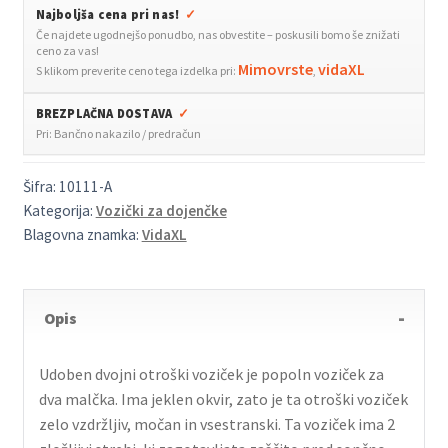
Najboljša cena pri nas!
✓
količina
Če najdete ugodnejšo ponudbo, nas obvestite – poskusili bomo še znižati
ceno za vas!
Mimovrste
vidaXL
S klikom preverite ceno tega izdelka pri:
,
BREZPLAČNA DOSTAVA
✓
Pri: Bančno nakazilo / predračun
Šifra:
10111-A
Kategorija:
Vozički za dojenčke
Blagovna znamka:
VidaXL
Opis
Udoben dvojni otroški voziček je popoln voziček za
dva malčka. Ima jeklen okvir, zato je ta otroški voziček
zelo vzdržljiv, močan in vsestranski. Ta voziček ima 2