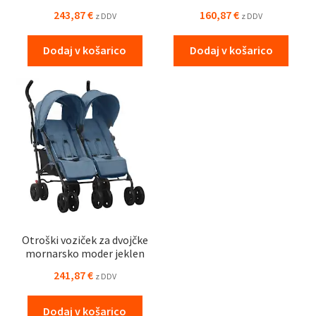
243,87
€
160,87
€
z DDV
z DDV
Dodaj v košarico
Dodaj v košarico
Otroški voziček za dvojčke
mornarsko moder jeklen
241,87
€
z DDV
Dodaj v košarico