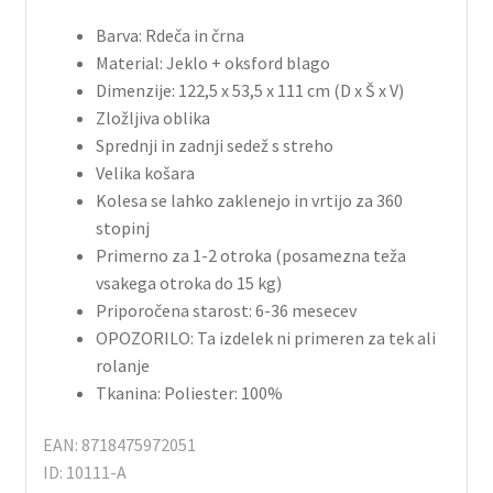
Barva: Rdeča in črna
Material: Jeklo + oksford blago
Dimenzije: 122,5 x 53,5 x 111 cm (D x Š x V)
Zložljiva oblika
Sprednji in zadnji sedež s streho
Velika košara
Kolesa se lahko zaklenejo in vrtijo za 360
stopinj
Primerno za 1-2 otroka (posamezna teža
vsakega otroka do 15 kg)
Priporočena starost: 6-36 mesecev
OPOZORILO: Ta izdelek ni primeren za tek ali
rolanje
Tkanina: Poliester: 100%
EAN: 8718475972051
ID: 10111-A