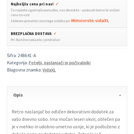
Najboljša cena pri nas!
✓
Če najdete ugodnejšo ponudbo, nas obvestite – poskusili bomo še znižati
ceno za vas!
Mimovrste
vidaXL
S klikom preverite ceno tega izdelka pri:
,
BREZPLAČNA DOSTAVA
✓
Pri: Bančno nakazilo / predračun
Šifra:
248641-A
Kategorija:
Fotelji, naslanjači in počivalniki
Blagovna znamka:
VidaXL
Opis
Retro naslanjač bo odličen dekorativni dodatek za
vašo dnevno sobo. Ima močan lesen okvir, oblečen pa
je v mehko in udobno umetno usnje, ki je podloženo z
debelo peno za dodatno udobje. Zahvaljujoč