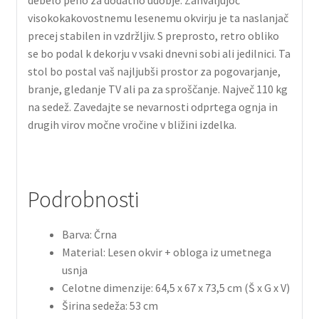
visokokakovostnemu lesenemu okvirju je ta naslanjač
precej stabilen in vzdržljiv. S preprosto, retro obliko
se bo podal k dekorju v vsaki dnevni sobi ali jedilnici. Ta
stol bo postal vaš najljubši prostor za pogovarjanje,
branje, gledanje TV ali pa za sproščanje. Največ 110 kg
na sedež. Zavedajte se nevarnosti odprtega ognja in
drugih virov močne vročine v bližini izdelka.
Podrobnosti
Barva: Črna
Material: Lesen okvir + obloga iz umetnega
usnja
Celotne dimenzije: 64,5 x 67 x 73,5 cm (Š x G x V)
Širina sedeža: 53 cm