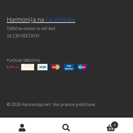
Harmonija na
Facebooku
Odlične ocene in več kot
10.130 VŠEČKOV
PLAČILNA SREDSTVA
© 2026 harmonija.net. Vse pravice pridržane.
0
Išči:
Iskanje