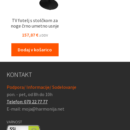
TV fotelj s stolčkom za
noge črno umetno usnje
157,87
€
z DDV
Dodaj v košarico
KONTAKT
Podpora/ Informacije/ Sodelovanje
pon. - pet, od 8h do 10h
Telefon: 070 22 77 77
E-mail: moja@harmonija.net
VARNOST