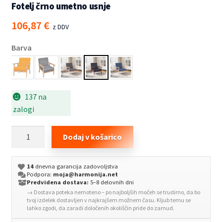
Fotelj črno umetno usnje
106,87
€
z DDV
Barva
137 na
zalogi
Fotelj
Dodaj v košarico
črno
umetno
14
dnevna garancija zadovoljstva
usnje
Podpora:
moja@harmonija.net
količina
Predvidena dostava:
5–8 delovnih dni
→ Dostava poteka nemoteno – po najboljših močeh se trudimo, da bo
tvoj izdelek dostavljen v najkrajšem možnem času. Kljub temu se
lahko zgodi, da zaradi določenih okoliščin pride do zamud.