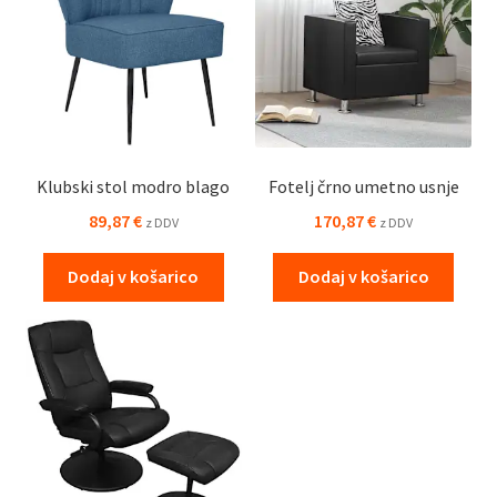
Klubski stol modro blago
Fotelj črno umetno usnje
89,87
€
170,87
€
z DDV
z DDV
Dodaj v košarico
Dodaj v košarico