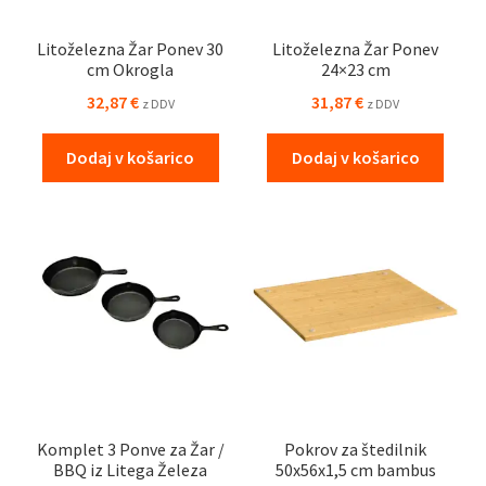
Litoželezna Žar Ponev 30
Litoželezna Žar Ponev
cm Okrogla
24×23 cm
32,87
€
31,87
€
z DDV
z DDV
Dodaj v košarico
Dodaj v košarico
Komplet 3 Ponve za Žar /
Pokrov za štedilnik
BBQ iz Litega Železa
50x56x1,5 cm bambus