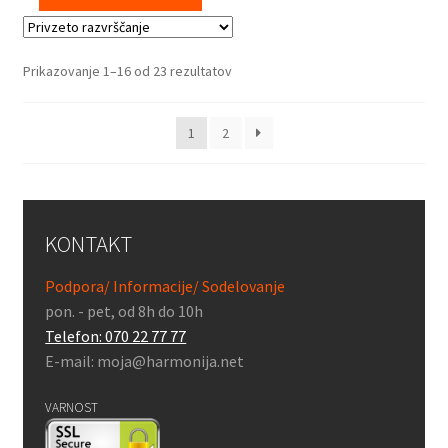
Prikazovanje 1–16 od 23 rezultatov
1
2
KONTAKT
Podpora/ Informacije/ Sodelovanje
pon. - pet, od 8h do 10h
Telefon: 070 22 77 77
E-mail: moja@harmonija.net
VARNOST