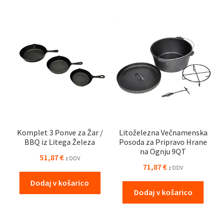
Komplet 3 Ponve za Žar /
Litoželezna Večnamenska
BBQ iz Litega Železa
Posoda za Pripravo Hrane
na Ognju 9QT
51,87
€
z DDV
71,87
€
z DDV
Dodaj v košarico
Dodaj v košarico