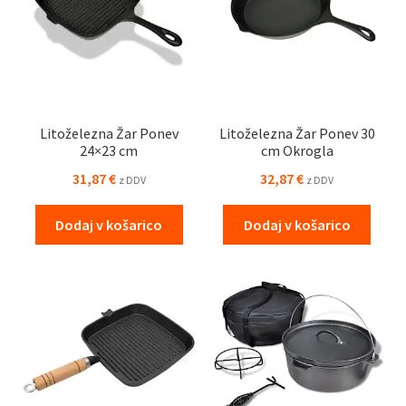
Litoželezna Žar Ponev
Litoželezna Žar Ponev 30
24×23 cm
cm Okrogla
31,87
€
32,87
€
z DDV
z DDV
Dodaj v košarico
Dodaj v košarico