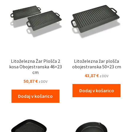
Litoželezna Žar Plošča 2
Litoželezna žar plošča
kosa Obojestranska 46×23
obojestranska 50×23 cm
cm
43,87
€
z DDV
50,87
€
z DDV
Dodaj v košarico
Dodaj v košarico