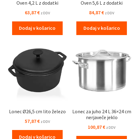
Oven 4,2 L z dodatki
Oven 5,6 L z dodatki
63,87
€
84,87
€
z DDV
z DDV
Dodaj v košarico
Dodaj v košarico
Lonec Ø26,5 cm lito železo
Lonec za juho 24 L 36×24 cm
nerjaveče jeklo
57,87
€
z DDV
100,87
€
z DDV
Dodaj v košarico