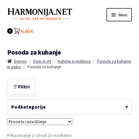
Preskoči
Preskoči
Meni
na
na
navigacijo
vsebino
Kategorije
0,00
€
0
Posoda za kuhanje
Domov
/
Dom in vrt
/
Kuhinja in jedilnica
/
Posoda za kuhanje
in peko
/
Posoda za kuhanje
Filtri
Podkategorije
Prikazovanje 1–16 od 23 rezultatov