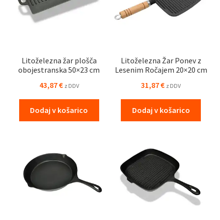
Litoželezna žar plošča
Litoželezna Žar Ponev z
obojestranska 50×23 cm
Lesenim Ročajem 20×20 cm
43,87
€
31,87
€
z DDV
z DDV
Dodaj v košarico
Dodaj v košarico