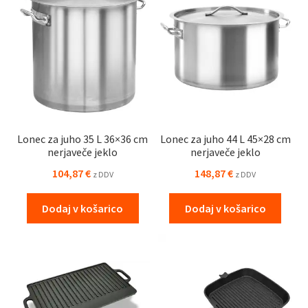
Lonec za juho 35 L 36×36 cm
Lonec za juho 44 L 45×28 cm
nerjaveče jeklo
nerjaveče jeklo
104,87
€
148,87
€
z DDV
z DDV
Dodaj v košarico
Dodaj v košarico