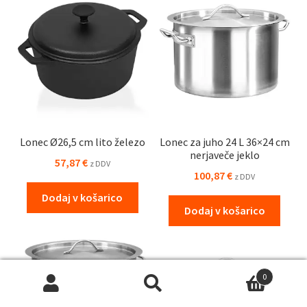
Lonec Ø26,5 cm lito železo
Lonec za juho 24 L 36×24 cm
nerjaveče jeklo
57,87
€
z DDV
100,87
€
z DDV
Dodaj v košarico
Dodaj v košarico
0
Išči:
Iskanje