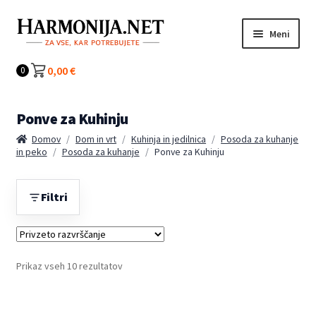
Preskoči
Preskoči
Meni
na
na
navigacijo
vsebino
Kategorije
0,00
€
0
Ponve za Kuhinju
Domov
/
Dom in vrt
/
Kuhinja in jedilnica
/
Posoda za kuhanje
in peko
/
Posoda za kuhanje
/
Ponve za Kuhinju
Filtri
Prikaz vseh 10 rezultatov