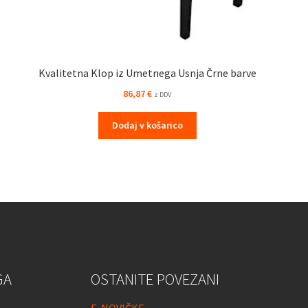
Kvalitetna Klop iz Umetnega Usnja Črne barve
86,87
€
z DDV
Dodaj v košarico
GA
OSTANITE POVEZANI
E-NOVIČKE