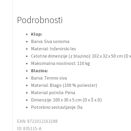
Podrobnosti
Klop:
Barva: Siva sonoma
Material: Inženirski les
Celotne dimenzije (z blazino): 102 x 32 x 50 cm (D x
Maksimalna nosilnost: 110 kg
Blazina:
Barva: Temno siva
Material: Blago (100 % poliester)
Material polnila: Pena
Dimenzije: 100 x 30 x 5 cm (D x Š x D)
Potrebno sestavljanje: Da
EAN: 8721012163188
ID: 835115-A