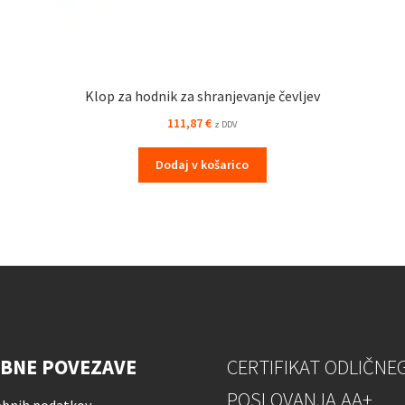
Klop za hodnik za shranjevanje čevljev
111,87
€
z DDV
Dodaj v košarico
BNE POVEZAVE
CERTIFIKAT ODLIČNE
POSLOVANJA AA+
ebnih podatkov