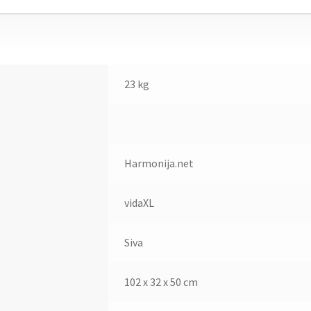
23 kg
Harmonija.net
vidaXL
Siva
102 x 32 x 50 cm