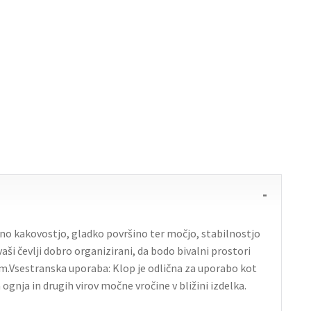
jemno kakovostjo, gladko površino ter močjo, stabilnostjo
ši čevlji dobro organizirani, da bodo bivalni prostori
.Vsestranska uporaba: Klop je odlična za uporabo kot
ognja in drugih virov močne vročine v bližini izdelka.