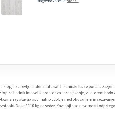
Blagovna znamka:
VidaXL
s to klopjo za čevlje! Trden material: Inženirski les se ponaša z iz
Klop za hodnik ima velik prostor za shranjevanje, v katerem bodo va
blazina zagotavlja optimalno udobje med obuvanjem in sezuvanjem
evni sobi. Največ 110 kg na sedež. Zavedajte se nevarnosti odprtega 