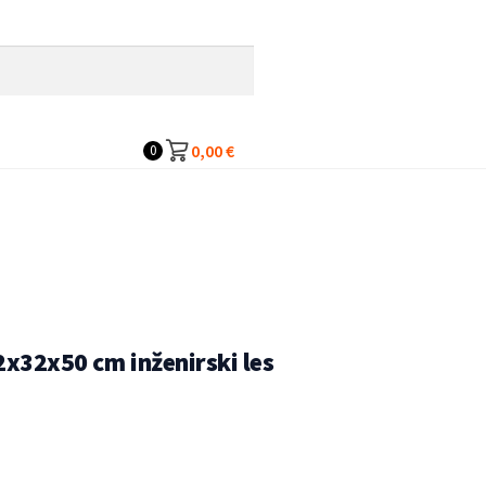
0,00
€
0
s
2x32x50 cm inženirski les