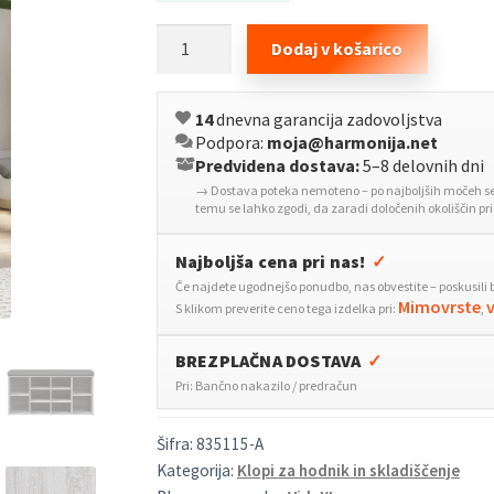
Klop
Dodaj v košarico
za
čevlje
14
dnevna garancija zadovoljstva
siva
Podpora:
moja@harmonija.net
sonoma
Predvidena dostava:
5–8 delovnih dni
102x32x50
→ Dostava poteka nemoteno – po najboljših močeh se 
cm
temu se lahko zgodi, da zaradi določenih okoliščin p
inženirski
les
Najboljša cena pri nas!
✓
količina
Če najdete ugodnejšo ponudbo, nas obvestite – poskusili 
Mimovrste
S klikom preverite ceno tega izdelka pri:
,
BREZPLAČNA DOSTAVA
✓
Pri: Bančno nakazilo / predračun
Šifra:
835115-A
Kategorija:
Klopi za hodnik in skladiščenje