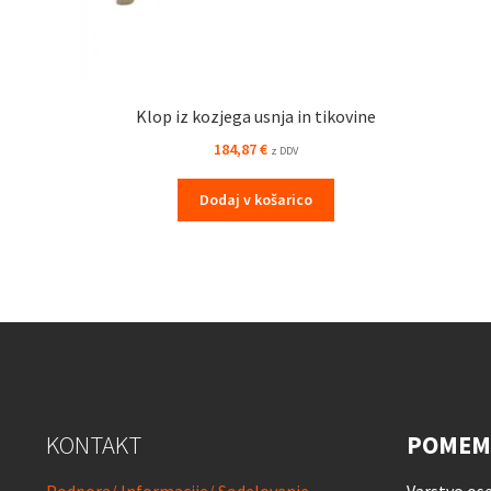
Klop iz kozjega usnja in tikovine
184,87
€
z DDV
Dodaj v košarico
KONTAKT
POMEM
Podpora/ Informacije/ Sodelovanje
Varstvo os