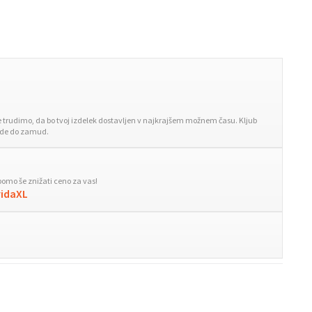
trudimo, da bo tvoj izdelek dostavljen v najkrajšem možnem času. Kljub
ride do zamud.
bomo še znižati ceno za vas!
vidaXL