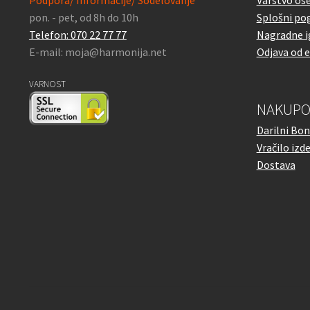
pon. - pet, od 8h do 10h
Splošni pog
Telefon: 070 22 77 77
Nagradne i
E-mail: moja@harmonija.net
Odjava od 
VARNOST
NAKUPO
Darilni Bon
Vračilo izd
Dostava