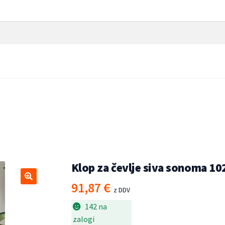
a 102x32x50 cm inženirski le
Klop za čevlje siva sonoma
Klop za čevlje siva sonoma 10
91,87
€
🔍
z DDV
142 na
zalogi