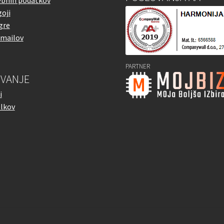
oji
gre
emailov
PARTNER
VANJE
i
elkov