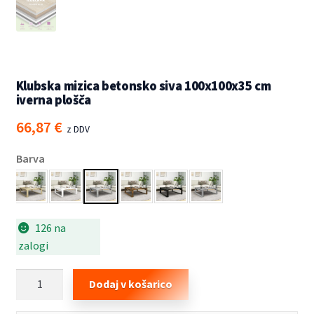
Klubska mizica betonsko siva 100x100x35 cm
iverna plošča
66,87
€
z DDV
Barva
126 na
zalogi
Klubska
Dodaj v košarico
mizica
betonsko