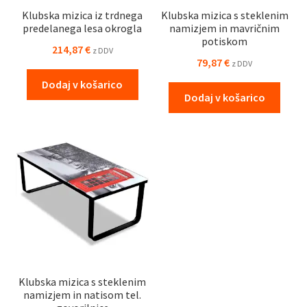
Klubska mizica iz trdnega
Klubska mizica s steklenim
predelanega lesa okrogla
namizjem in mavričnim
potiskom
214,87
€
z DDV
79,87
€
z DDV
Dodaj v košarico
Dodaj v košarico
Klubska mizica s steklenim
namizjem in natisom tel.