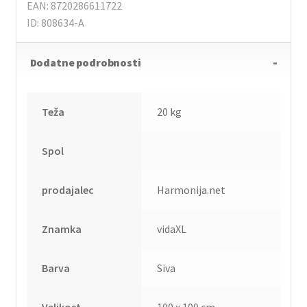
EAN: 8720286611722
ID: 808634-A
Dodatne podrobnosti
Teža
20 kg
Spol
prodajalec
Harmonija.net
Znamka
vidaXL
Barva
Siva
Velikost
100 x 100 cm