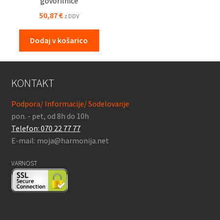
govorilnice
50,87
€
z DDV
Dodaj v košarico
KONTAKT
Podpora/ Informacije/ Sodelovanje
pon. - pet, od 8h do 10h
Telefon: 070 22 77 77
E-mail: moja@harmonija.net
VARNOST