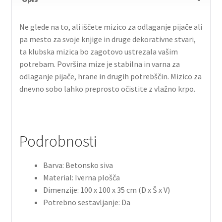
Ne glede na to, ali iščete mizico za odlaganje pijače ali
pa mesto za svoje knjige in druge dekorativne stvari,
ta klubska mizica bo zagotovo ustrezala vašim
potrebam. Površina mize je stabilna in varna za
odlaganje pijače, hrane in drugih potrebščin. Mizico za
dnevno sobo lahko preprosto očistite z vlažno krpo.
Podrobnosti
Barva: Betonsko siva
Material: Iverna plošča
Dimenzije: 100 x 100 x 35 cm (D x Š x V)
Potrebno sestavljanje: Da