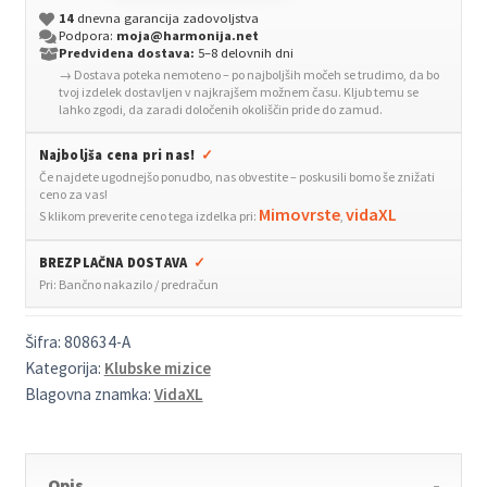
14
dnevna garancija zadovoljstva
siva
Podpora:
moja@harmonija.net
100x100x35
Predvidena dostava:
5–8 delovnih dni
→ Dostava poteka nemoteno – po najboljših močeh se trudimo, da bo
cm
tvoj izdelek dostavljen v najkrajšem možnem času. Kljub temu se
iverna
lahko zgodi, da zaradi določenih okoliščin pride do zamud.
plošča
Najboljša cena pri nas!
✓
količina
Če najdete ugodnejšo ponudbo, nas obvestite – poskusili bomo še znižati
ceno za vas!
Mimovrste
vidaXL
S klikom preverite ceno tega izdelka pri:
,
BREZPLAČNA DOSTAVA
✓
Pri: Bančno nakazilo / predračun
Šifra:
808634-A
Kategorija:
Klubske mizice
Blagovna znamka:
VidaXL
Opis