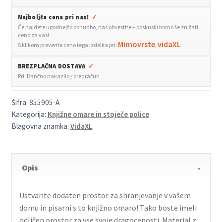
les
Najboljša cena pri nas!
✓
količina
Če najdete ugodnejšo ponudbo, nas obvestite – poskusili bomo še znižati
ceno za vas!
Mimovrste
vidaXL
S klikom preverite ceno tega izdelka pri:
,
BREZPLAČNA DOSTAVA
✓
Pri: Bančno nakazilo / predračun
Šifra:
855905-A
Kategorija:
Knjižne omare in stoječe police
Blagovna znamka:
VidaXL
Opis
Ustvarite dodaten prostor za shranjevanje v vašem
domu in pisarni s to knjižno omaro! Tako boste imeli
odličen prostor za vse svoje dragocenosti. Material z