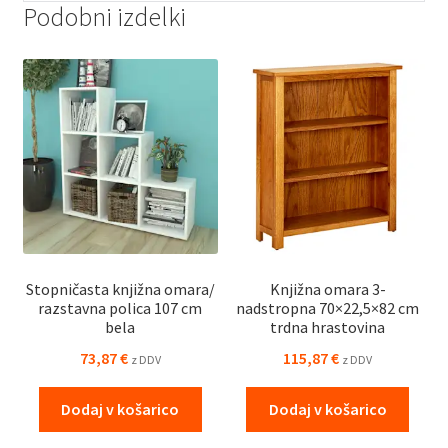
Podobni izdelki
Stopničasta knjižna omara/
Knjižna omara 3-
razstavna polica 107 cm
nadstropna 70×22,5×82 cm
bela
trdna hrastovina
73,87
€
115,87
€
z DDV
z DDV
Dodaj v košarico
Dodaj v košarico