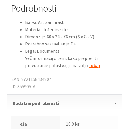
Podrobnosti
Barva: Artisan hrast
Material: Inženirski les
Dimenzije: 60 x 24 x 76 cm (Š x G x V)
Potrebno sestavljanje: Da
Legal Documents:
Več informacij o tem, kako preprečiti
prevračanje pohištva, je na voljo
tukaj
EAN: 8721158434807
ID: 855905-A
Dodatne podrobnosti
Teža
10,9 kg