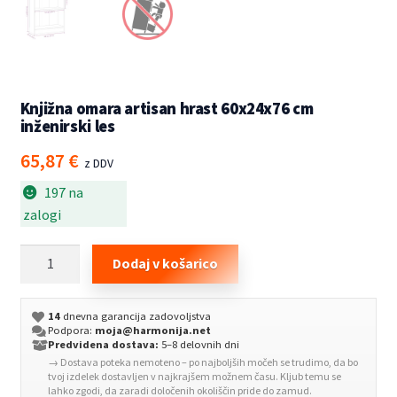
Knjižna omara artisan hrast 60x24x76 cm
inženirski les
65,87
€
z DDV
197 na
zalogi
Knjižna
Dodaj v košarico
omara
artisan
14
dnevna garancija zadovoljstva
hrast
Podpora:
moja@harmonija.net
60x24x76
Predvidena dostava:
5–8 delovnih dni
→ Dostava poteka nemoteno – po najboljših močeh se trudimo, da bo
cm
tvoj izdelek dostavljen v najkrajšem možnem času. Kljub temu se
inženirski
lahko zgodi, da zaradi določenih okoliščin pride do zamud.