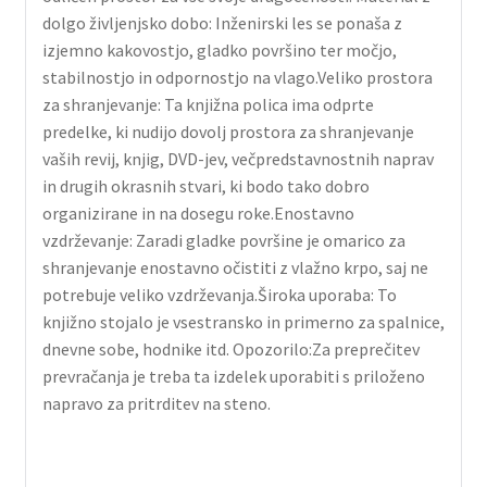
dolgo življenjsko dobo: Inženirski les se ponaša z
izjemno kakovostjo, gladko površino ter močjo,
stabilnostjo in odpornostjo na vlago.Veliko prostora
za shranjevanje: Ta knjižna polica ima odprte
predelke, ki nudijo dovolj prostora za shranjevanje
vaših revij, knjig, DVD-jev, večpredstavnostnih naprav
in drugih okrasnih stvari, ki bodo tako dobro
organizirane in na dosegu roke.Enostavno
vzdrževanje: Zaradi gladke površine je omarico za
shranjevanje enostavno očistiti z vlažno krpo, saj ne
potrebuje veliko vzdrževanja.Široka uporaba: To
knjižno stojalo je vsestransko in primerno za spalnice,
dnevne sobe, hodnike itd. Opozorilo:Za preprečitev
prevračanja je treba ta izdelek uporabiti s priloženo
napravo za pritrditev na steno.