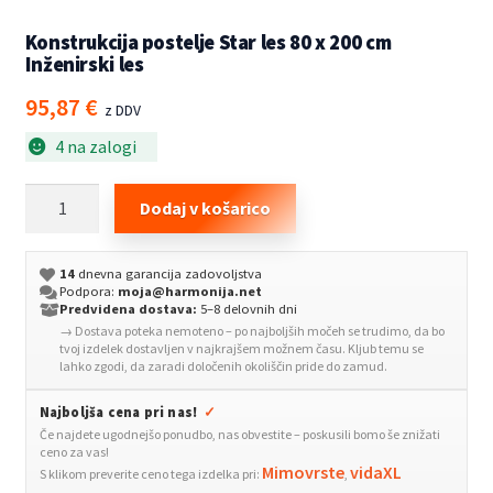
Konstrukcija postelje Star les 80 x 200 cm
Inženirski les
95,87
€
z DDV
4 na zalogi
Konstrukcija
Dodaj v košarico
postelje
Star
14
dnevna garancija zadovoljstva
les
Podpora:
moja@harmonija.net
80
Predvidena dostava:
5–8 delovnih dni
→ Dostava poteka nemoteno – po najboljših močeh se trudimo, da bo
x
tvoj izdelek dostavljen v najkrajšem možnem času. Kljub temu se
200
lahko zgodi, da zaradi določenih okoliščin pride do zamud.
cm
Najboljša cena pri nas!
✓
Inženirski
Če najdete ugodnejšo ponudbo, nas obvestite – poskusili bomo še znižati
les
ceno za vas!
količina
Mimovrste
vidaXL
S klikom preverite ceno tega izdelka pri:
,