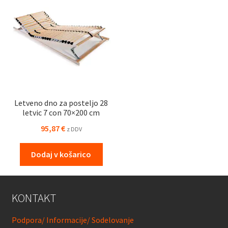
Letveno dno za posteljo 28
letvic 7 con 70×200 cm
95,87
€
z DDV
Dodaj v košarico
KONTAKT
Podpora/ Informacije/ Sodelovanje