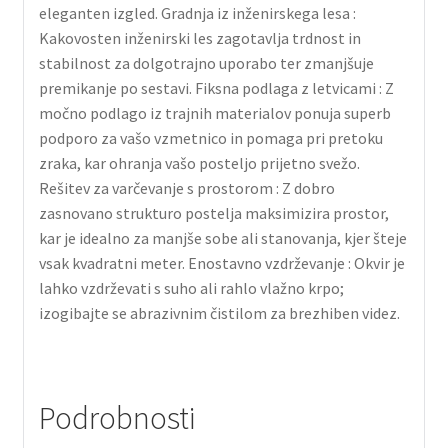
eleganten izgled. Gradnja iz inženirskega lesa :
Kakovosten inženirski les zagotavlja trdnost in
stabilnost za dolgotrajno uporabo ter zmanjšuje
premikanje po sestavi. Fiksna podlaga z letvicami : Z
močno podlago iz trajnih materialov ponuja superb
podporo za vašo vzmetnico in pomaga pri pretoku
zraka, kar ohranja vašo posteljo prijetno svežo.
Rešitev za varčevanje s prostorom : Z dobro
zasnovano strukturo postelja maksimizira prostor,
kar je idealno za manjše sobe ali stanovanja, kjer šteje
vsak kvadratni meter. Enostavno vzdrževanje : Okvir je
lahko vzdrževati s suho ali rahlo vlažno krpo;
izogibajte se abrazivnim čistilom za brezhiben videz.
Podrobnosti