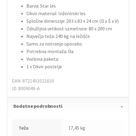
Barva: Star les
Okvir material: Inženirski les
Splošne dimenzije: 203 x 83 x 24 cm (D x Š x V)
Združljiva velikost vzmetnice: 80 x 200 cm
Največja teža: 140 kg na ležišče
Samo za notranjo uporabo
Potrebna montaža: Da
Vsebina paketa:
1 x Okvir postelje
EAN: 8721451021650
ID: 8009049-A
Dodatne podrobnosti
Teža
17,45 kg