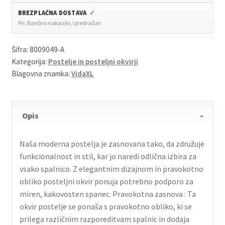
BREZPLAČNA DOSTAVA
✓
Pri: Bančno nakazilo / predračun
Šifra:
8009049-A
Kategorija:
Postelje in posteljni okvirji
Blagovna znamka:
VidaXL
Opis
Naša moderna postelja je zasnovana tako, da združuje
funkcionalnost in stil, kar jo naredi odlična izbira za
vsako spalnico. Z elegantnim dizajnom in pravokotno
obliko posteljni okvir ponuja potrebno podporo za
miren, kakovosten spanec. Pravokotna zasnova : Ta
okvir postelje se ponaša s pravokotno obliko, ki se
prilega različnim razporeditvam spalnic in dodaja