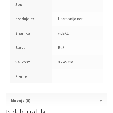
Spol
prodajalec
Harmonija.net
Znamka
vidaXL
Barva
Bež
Velikost
8 x 45 cm
Premer
Mnenja (0)
Podobni izdelki