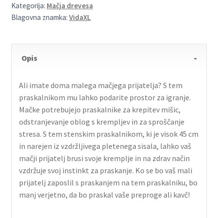
Kategorija:
Mačja drevesa
Blagovna znamka:
VidaXL
Opis
Ali imate doma malega mačjega prijatelja? S tem
praskalnikom mu lahko podarite prostor za igranje.
Mačke potrebujejo praskalnike za krepitev mišic,
odstranjevanje oblog s krempljev in za sproščanje
stresa. S tem stenskim praskalnikom, ki je visok 45 cm
in narejen iz vzdržljivega pletenega sisala, lahko vaš
mačji prijatelj brusi svoje kremplje in na zdrav način
vzdržuje svoj instinkt za praskanje. Ko se bo vaš mali
prijatelj zaposlil s praskanjem na tem praskalniku, bo
manj verjetno, da bo praskal vaše preproge ali kavč!