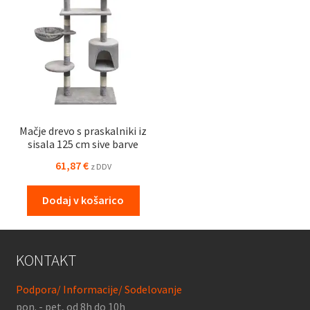
Mačje drevo s praskalniki iz
sisala 125 cm sive barve
61,87
€
z DDV
Dodaj v košarico
KONTAKT
Podpora/ Informacije/ Sodelovanje
pon. - pet, od 8h do 10h