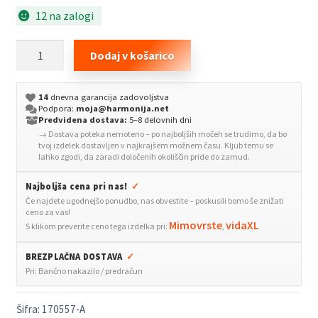
12 na zalogi
Mačji
Dodaj v košarico
praskalnik
8x45
14
dnevna garancija zadovoljstva
cm
Podpora:
moja@harmonija.net
10
Predvidena dostava:
5–8 delovnih dni
→ Dostava poteka nemoteno – po najboljših močeh se trudimo, da bo
mm
tvoj izdelek dostavljen v najkrajšem možnem času. Kljub temu se
bež
lahko zgodi, da zaradi določenih okoliščin pride do zamud.
količina
Najboljša cena pri nas!
✓
Če najdete ugodnejšo ponudbo, nas obvestite – poskusili bomo še znižati
ceno za vas!
Mimovrste
vidaXL
S klikom preverite ceno tega izdelka pri:
,
BREZPLAČNA DOSTAVA
✓
Pri: Bančno nakazilo / predračun
Šifra:
170557-A