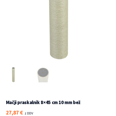
Mačji praskalnik 8×45 cm 10 mm bež
27,87
€
z DDV