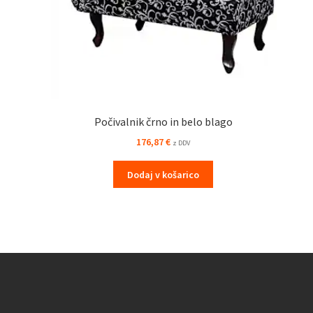
Počivalnik črno in belo blago
176,87
€
z DDV
Dodaj v košarico