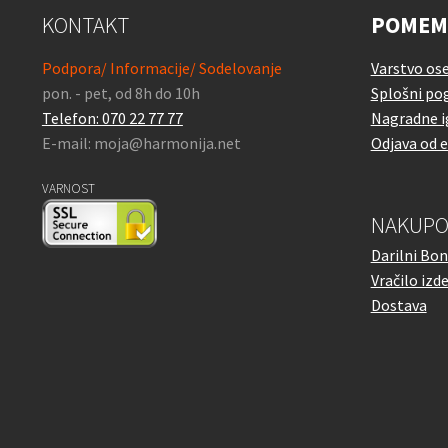
KONTAKT
POMEM
Podpora/ Informacije/ Sodelovanje
Varstvo os
pon. - pet, od 8h do 10h
Splošni pog
Telefon: 070 22 77 77
Nagradne i
E-mail: moja@harmonija.net
Odjava od 
VARNOST
NAKUPO
Darilni Bon
Vračilo izd
Dostava