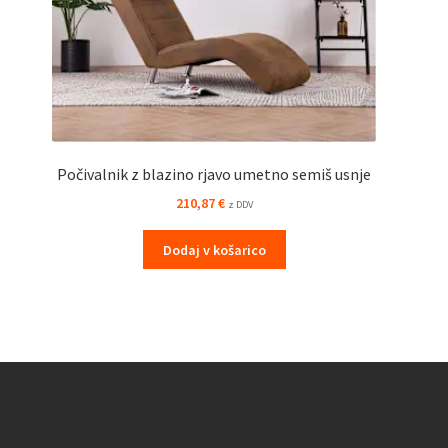
Počivalnik z blazino rjavo umetno semiš usnje
210,87
€
z DDV
Dodaj v košarico