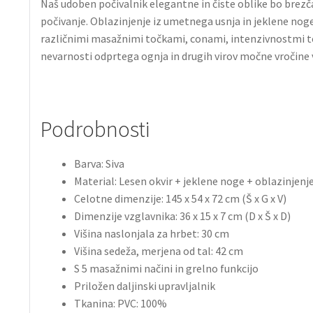
Naš udoben počivalnik elegantne in čiste oblike bo brezča
počivanje. Oblazinjenje iz umetnega usnja in jeklene noge
različnimi masažnimi točkami, conami, intenzivnostmi te
nevarnosti odprtega ognja in drugih virov močne vročine v 
Podrobnosti
Barva: Siva
Material: Lesen okvir + jeklene noge + oblazinjenj
Celotne dimenzije: 145 x 54 x 72 cm (Š x G x V)
Dimenzije vzglavnika: 36 x 15 x 7 cm (D x Š x D)
Višina naslonjala za hrbet: 30 cm
Višina sedeža, merjena od tal: 42 cm
S 5 masažnimi načini in grelno funkcijo
Priložen daljinski upravljalnik
Tkanina: PVC: 100%