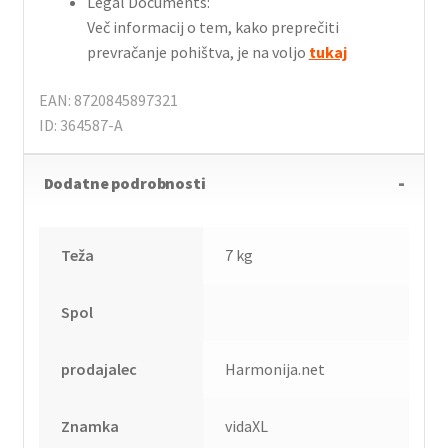
Legal Documents:
Več informacij o tem, kako preprečiti
prevračanje pohištva, je na voljo
tukaj
EAN: 8720845897321
ID: 364587-A
Dodatne podrobnosti
Teža
7 kg
Spol
prodajalec
Harmonija.net
Znamka
vidaXL