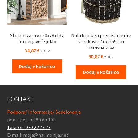
Stojalo za drva 50x28x132
Nahrbtnik za prenašanje drv
cm nerjaveče jeklo
s trakovi 57x51x69 cm
naravna vrba
34,87
€
z DDV
90,87
€
z DDV
Dodaj v košarico
Dodaj v košarico
KONTAKT
Podpora/ Informacije/ Sodelovanje
pon. - pet, od 8h do 10h
Telefon: 070 22 77 77
E-mail: moja@harmonija.net