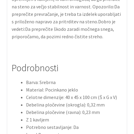
na steno za večjo stabilnost in varnost. Opozorilo:Da
preprečite prevračanje, je treba ta izdelek uporabljati
s priloženo napravo za pritrditev na steno.Dobro je
vedeti:Da preprečite škodo zaradi močnega snega,
priporočamo, da pozimi redno čistite streho.
Podrobnosti
Barva: Srebrna
Material: Pocinkano jeklo
Celotne dimenzije: 40 x 45 x 100 cm (Š x G x V)
Debelina pločevine (okrogla): 0,32 mm
Debelina pločevine (ravna): 0,23 mm
Z 1 kavljem
Potrebno sestavljanje: Da