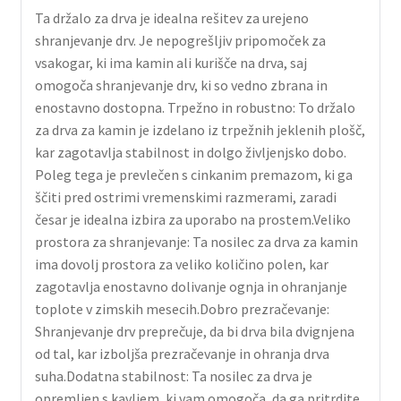
Ta držalo za drva je idealna rešitev za urejeno
shranjevanje drv. Je nepogrešljiv pripomoček za
vsakogar, ki ima kamin ali kurišče na drva, saj
omogoča shranjevanje drv, ki so vedno zbrana in
enostavno dostopna. Trpežno in robustno: To držalo
za drva za kamin je izdelano iz trpežnih jeklenih plošč,
kar zagotavlja stabilnost in dolgo življenjsko dobo.
Poleg tega je prevlečen s cinkanim premazom, ki ga
ščiti pred ostrimi vremenskimi razmerami, zaradi
česar je idealna izbira za uporabo na prostem.Veliko
prostora za shranjevanje: Ta nosilec za drva za kamin
ima dovolj prostora za veliko količino polen, kar
zagotavlja enostavno dolivanje ognja in ohranjanje
toplote v zimskih mesecih.Dobro prezračevanje:
Shranjevanje drv preprečuje, da bi drva bila dvignjena
od tal, kar izboljša prezračevanje in ohranja drva
suha.Dodatna stabilnost: Ta nosilec za drva je
opremljen s kavljem, ki vam omogoča, da ga pritrdite