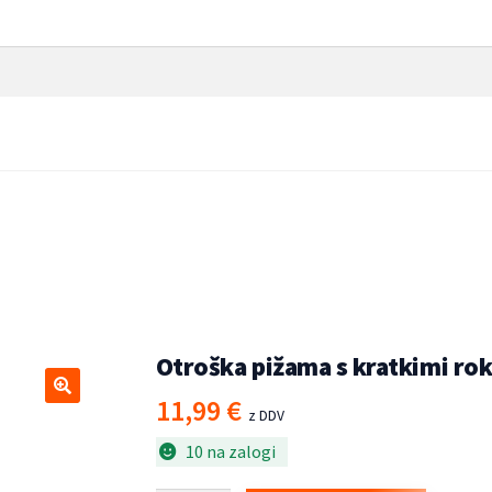
 rokavi svetlo oranžna 116
troške pižame
/
Otroška
Otroška pižama s kratkimi rok
11,99
€
🔍
z DDV
10 na zalogi