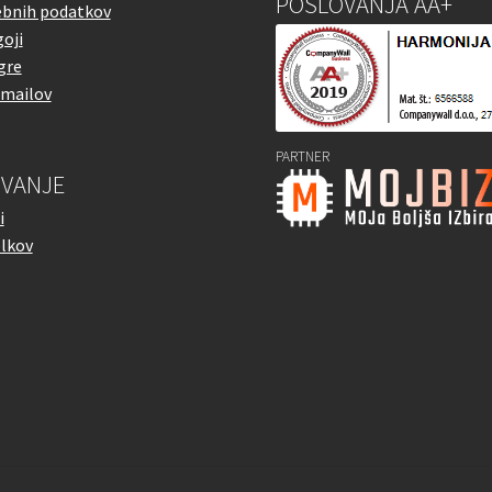
POSLOVANJA AA+
ebnih podatkov
oji
gre
emailov
PARTNER
VANJE
i
elkov