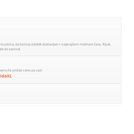
trudimo, da bo tvoj izdelek dostavljen v najkrajšem možnem času. Kljub
ride do zamud.
bomo še znižati ceno za vas!
vidaXL