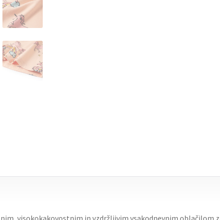
nim, visokokakovostnim in vzdržljivim vsakodnevnim oblačilom za 