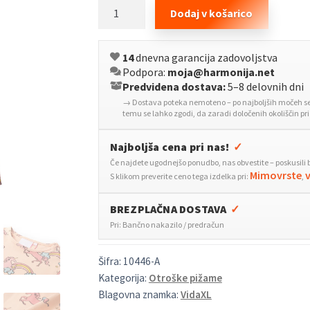
Otroška
Dodaj v košarico
pižama
s
14
dnevna garancija zadovoljstva
kratkimi
Podpora:
moja@harmonija.net
rokavi
Predvidena dostava:
5–8 delovnih dni
svetlo
→ Dostava poteka nemoteno – po najboljših močeh se 
oranžna
temu se lahko zgodi, da zaradi določenih okoliščin p
116
količina
Najboljša cena pri nas!
✓
Če najdete ugodnejšo ponudbo, nas obvestite – poskusili 
Mimovrste
S klikom preverite ceno tega izdelka pri:
,
BREZPLAČNA DOSTAVA
✓
Pri: Bančno nakazilo / predračun
Šifra:
10446-A
Kategorija:
Otroške pižame
Blagovna znamka:
VidaXL