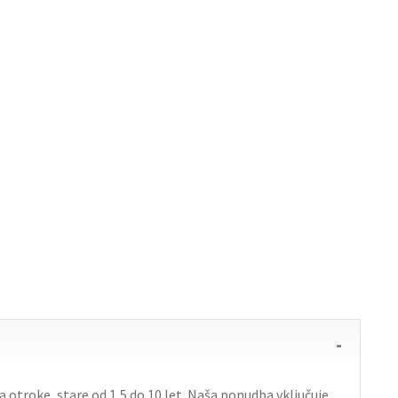
otroke, stare od 1,5 do 10 let. Naša ponudba vključuje