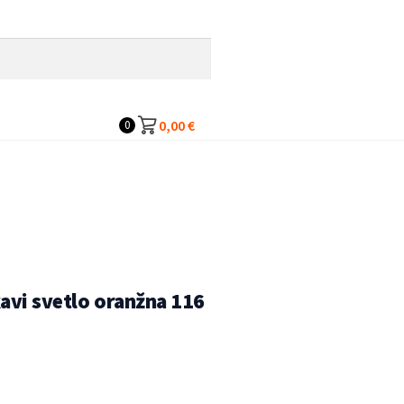
0,00
€
0
avi svetlo oranžna 116