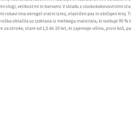
ičnimi slogi, velikostmi in barvami. V skladu z visokokakovostnimi
 rokavi ima okrogel vratni izrez, elastičen pas in običajen kroj.
Otroška oblačila so izdelana iz mehkega materiala, ki vsebuje 95 
re za otroke, stare od 1,5 do 10 let, ki zajemajo višino, prsni koš, 