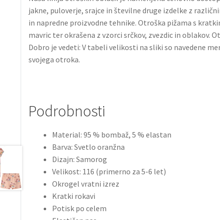
jakne, puloverje, srajce in številne druge izdelke z razl
in napredne proizvodne tehnike. Otroška pižama s kratkimi
mavric ter okrašena z vzorci srčkov, zvezdic in oblakov. 
Dobro je vedeti: V tabeli velikosti na sliki so navedene me
svojega otroka.
Podrobnosti
Material: 95 % bombaž, 5 % elastan
Barva: Svetlo oranžna
Dizajn: Samorog
Velikost: 116 (primerno za 5-6 let)
Okrogel vratni izrez
Kratki rokavi
Potisk po celem