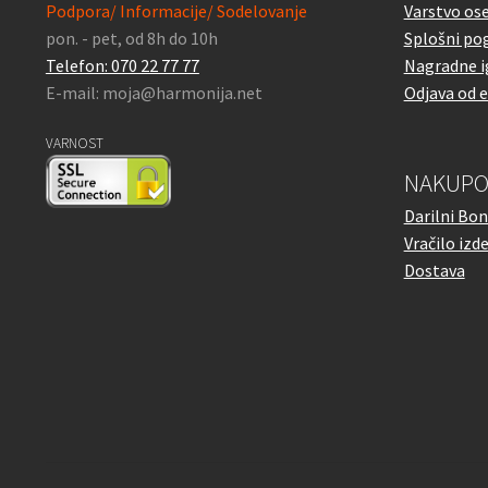
Podpora/ Informacije/ Sodelovanje
Varstvo os
pon. - pet, od 8h do 10h
Splošni pog
Telefon: 070 22 77 77
Nagradne i
E-mail: moja@harmonija.net
Odjava od 
VARNOST
NAKUPO
Darilni Bon
Vračilo izd
Dostava