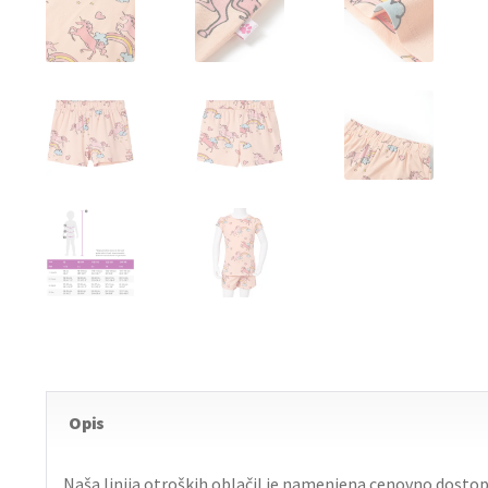
Opis
Naša linija otroških oblačil je namenjena cenovno dostop