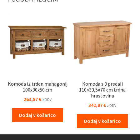
Komoda iz trden mahagonij
Komoda s 3 predali
100x30x50 cm
110×33,5×70 cm trdna
hrastovina
263,87
€
z DDV
342,87
€
z DDV
Dodaj v košarico
Dodaj v košarico