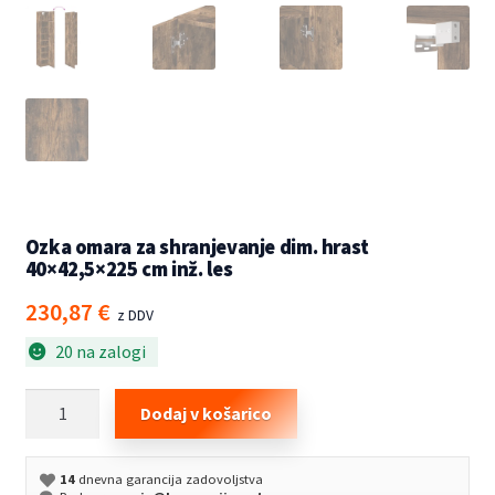
Ozka omara za shranjevanje dim. hrast
40×42,5×225 cm inž. les
230,87
€
z DDV
20 na zalogi
Ozka
Dodaj v košarico
omara
za
14
dnevna garancija zadovoljstva
shranjevanje