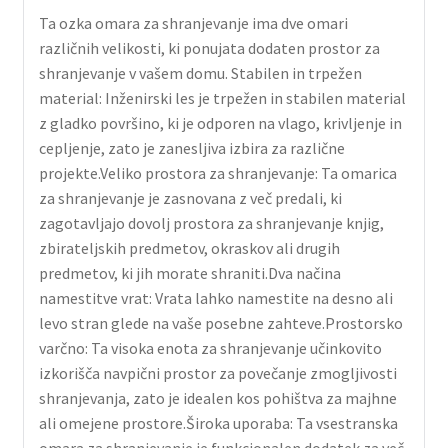
Ta ozka omara za shranjevanje ima dve omari
različnih velikosti, ki ponujata dodaten prostor za
shranjevanje v vašem domu. Stabilen in trpežen
material: Inženirski les je trpežen in stabilen material
z gladko površino, ki je odporen na vlago, krivljenje in
cepljenje, zato je zanesljiva izbira za različne
projekte.Veliko prostora za shranjevanje: Ta omarica
za shranjevanje je zasnovana z več predali, ki
zagotavljajo dovolj prostora za shranjevanje knjig,
zbirateljskih predmetov, okraskov ali drugih
predmetov, ki jih morate shraniti.Dva načina
namestitve vrat: Vrata lahko namestite na desno ali
levo stran glede na vaše posebne zahteve.Prostorsko
varčno: Ta visoka enota za shranjevanje učinkovito
izkorišča navpični prostor za povečanje zmogljivosti
shranjevanja, zato je idealen kos pohištva za majhne
ali omejene prostore.Široka uporaba: Ta vsestranska
omara za shranjevanje je funkcionalen dodatek za več