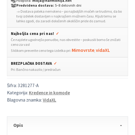
Podpora:
moja@harmonija.net
dim.
Predvidena dostava:
5–8 delovnih dni
→ Dostava poteka nemoteno – po najboljših močeh se trudimo, da bo
hrast
tvoj izdelek dostavljen v najkrajšem možnem času. Kljub temu se
40x42,5x225
lahko zgodi, da zaradi določenih okoliščin pride do zamud.
cm
Najboljša cena pri nas!
✓
inž.
Če najdete ugodnejšo ponudbo, nas obvestite – poskusili bomo še znižati
les
ceno za vas!
količina
Mimovrste
vidaXL
S klikom preverite ceno tega izdelka pri:
,
BREZPLAČNA DOSTAVA
✓
Pri: Bančno nakazilo / predračun
Šifra:
3281277-A
Kategorija:
Kredence in komode
Blagovna znamka:
VidaXL
Opis