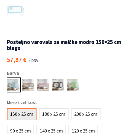
Posteljno varovalo za malčke modro 150×25 cm
blago
57,87
€
z DDV
Barva
Mere / velikost
150 x 25 cm
180 x 25 cm
200 x 25 cm
90 x 25 cm
140 x 25 cm
120 x 25 cm