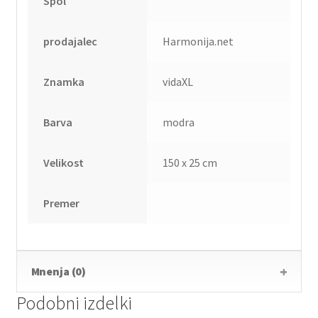
Spol
prodajalec
Harmonija.net
Znamka
vidaXL
Barva
modra
Velikost
150 x 25 cm
Premer
Mnenja (0)
Podobni izdelki