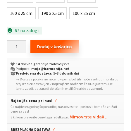
160 x 25 cm
190 x 25 cm
100 x 25 cm
67 na zalogi
Posteljno
Dodaj v košarico
varovalo
za
14
dnevna garancija zadovoljstva
malčke
Podpora:
moja@harmonija.net
modro
Predvidena dostava:
5–8 delovnih dni
→ Dostava poteka nemoteno – po najboljših močeh se trudimo, da bo
150x25
tvoj izdelek dostavljen v najkrajšem možnem času. Kljub temu se
cm
lahko zgodi, da zaradi določenih okoliščin pride do zamud.
blago
Najboljša cena pri nas!
✓
količina
Če najdete ugodnejšo ponudbo, nas obvestite – poskusili bomo še znižati
ceno za vas!
Mimovrste
vidaXL
S klikom preverite ceno tega izdelka pri:
,
BREZPLAČNA DOSTAVA
✓