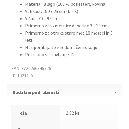
Material: Blago (100 % poliester), kovina
Velikost: 150 x 25 cm (D x Š)
Višina: 70 – 95 cm
Primerno za vzmetnice debeline 3 – 33 cm
Primerno za otroke stare med 18 meseci in 5
leti
Ne uporabljajte v nedomačem okolju
Potrebno sestavljanje: Da
EAN: 8720286345375
ID: 10211-A
Dodatne podrobnosti
Teža
2,82 kg