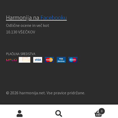
Harmonija na
Facebooku
Odlične ocene in več kot
10.130 VŠEČKOV
PLAČILNA SREDSTVA
© 2026 harmonija.net. Vse pravice pridržane.
0
Išči:
Iskanje