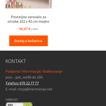
Posteljno varovalo za
otroke 102 x 42 cm modro
36,87
€
z DDV
Dodaj v košarico
KONTAKT
Podpora/ Informacije/ Sodelovanje
pon. - pet, od 8h do 10h
Telefon: 070 22 77 77
E-mail: moja@harmonija.net
VARNOST