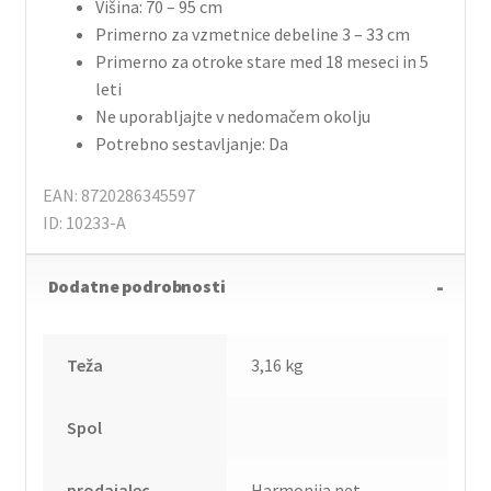
Višina: 70 – 95 cm
Primerno za vzmetnice debeline 3 – 33 cm
Primerno za otroke stare med 18 meseci in 5
leti
Ne uporabljajte v nedomačem okolju
Potrebno sestavljanje: Da
EAN: 8720286345597
ID: 10233-A
Dodatne podrobnosti
Teža
3,16 kg
Spol
prodajalec
Harmonija.net