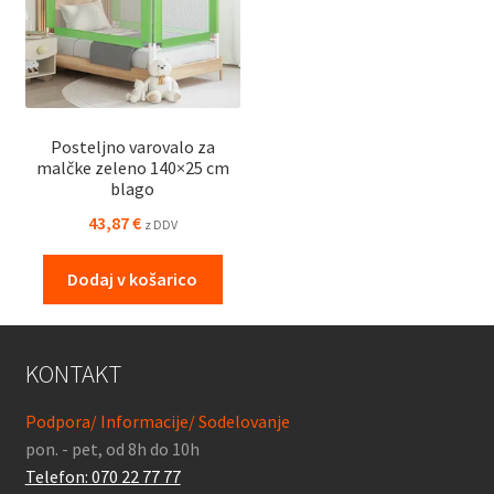
Posteljno varovalo za
malčke zeleno 140×25 cm
blago
43,87
€
z DDV
Dodaj v košarico
KONTAKT
Podpora/ Informacije/ Sodelovanje
pon. - pet, od 8h do 10h
Telefon: 070 22 77 77