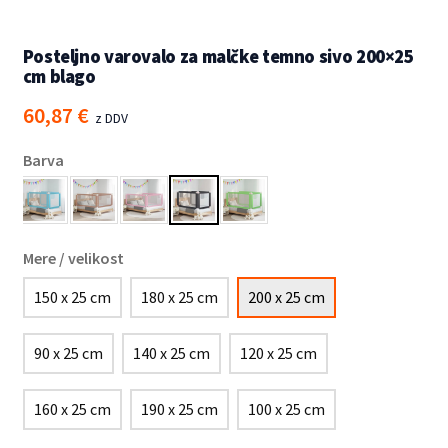
Posteljno varovalo za malčke temno sivo 200×25
cm blago
60,87
€
z DDV
Barva
Mere / velikost
150 x 25 cm
180 x 25 cm
200 x 25 cm
90 x 25 cm
140 x 25 cm
120 x 25 cm
160 x 25 cm
190 x 25 cm
100 x 25 cm