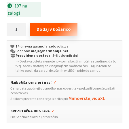
197 na
zalogi
Posteljno
Dodaj v košarico
varovalo
za
14
dnevna garancija zadovoljstva
malčke
Podpora:
moja@harmonija.net
temno
Predvidena dostava:
5–8 delovnih dni
→ Dostava poteka nemoteno – po najboljših močeh se trudimo, da bo
sivo
tvoj izdelek dostavljen v najkrajšem možnem času. Kljub temu se
200x25
lahko zgodi, da zaradi določenih okoliščin pride do zamud.
cm
Najboljša cena pri nas!
✓
blago
Če najdete ugodnejšo ponudbo, nas obvestite – poskusili bomo še znižati
količina
ceno za vas!
Mimovrste
vidaXL
S klikom preverite ceno tega izdelka pri:
,
BREZPLAČNA DOSTAVA
✓
Pri: Bančno nakazilo / predračun