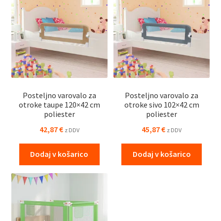
Posteljno varovalo za
Posteljno varovalo za
otroke taupe 120×42 cm
otroke sivo 102×42 cm
poliester
poliester
42,87
€
45,87
€
z DDV
z DDV
Dodaj v košarico
Dodaj v košarico