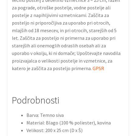
za pograde, otroške postelje, vodne postelje ali
postelje z napihljivimi vzmetnicami. Zaščita za
posteljo ni priporočljiva za uporabo pri otrocih,
mlajših od 18 mesecev, in pri otrocih, starejših od 5
let. Zaščita za posteljo ni primerna za uporabo pri
starejših ali onemoglih odraslih osebah ali za
uporabo v okolju, ki ni domače; Upoštevajte navodila
proizvajalca o velikosti postelje in vzmetnice, za
katero je zaščita za posteljo primerna.
GPSR
Podrobnosti
Barva: Temno siva
Material: Blago (100 % poliester), kovina
Velikost: 200 x 25 cm (D x Š)