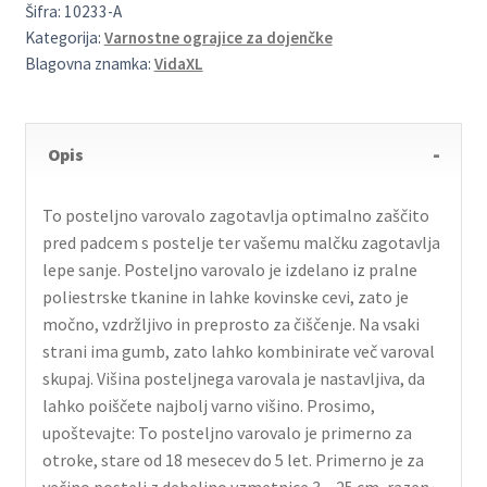
Šifra:
10233-A
Kategorija:
Varnostne ograjice za dojenčke
Blagovna znamka:
VidaXL
Opis
To posteljno varovalo zagotavlja optimalno zaščito
pred padcem s postelje ter vašemu malčku zagotavlja
lepe sanje. Posteljno varovalo je izdelano iz pralne
poliestrske tkanine in lahke kovinske cevi, zato je
močno, vzdržljivo in preprosto za čiščenje. Na vsaki
strani ima gumb, zato lahko kombinirate več varoval
skupaj. Višina posteljnega varovala je nastavljiva, da
lahko poiščete najbolj varno višino. Prosimo,
upoštevajte: To posteljno varovalo je primerno za
otroke, stare od 18 mesecev do 5 let. Primerno je za
večino postelj z debelino vzmetnice 3 – 25 cm, razen