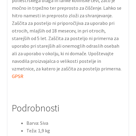
poliestrskega blaga in lahke kovinske cevi, zato je
močno in trpežno ter preprosto za čiščenje. Lahko se
hitro namesti in preprosto zloži za shranjevanje.
Zaščita za posteljo ni priporočljiva za uporabo pri
otrocih, mlajših od 18 mesecev, in pri otrocih,
starejših od 5 let. Zaščita za posteljo ni primerna za
uporabo pri starejših ali onemoglih odraslih osebah
ali za uporabo v okolju, ki ni domače. Upoštevajte
navodila proizvajalca o velikosti postelje in
vzmetnice, za katero je zaščita za posteljo primerna.
GPSR
Podrobnosti
Barva: Siva
Teža: 1,9 kg