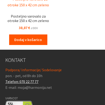
Posteljno varovalo za
otroke 150 x 42 cm zeleno
38,87
€
z DDV
Dodaj v košarico
KONTAKT
Podpora/ Informacije/ Sodelovanje
pon. - pet, od 8h do 10h
Telefon: 070 22 77 77
E-mail: moja@harmonija.net
VARNOST