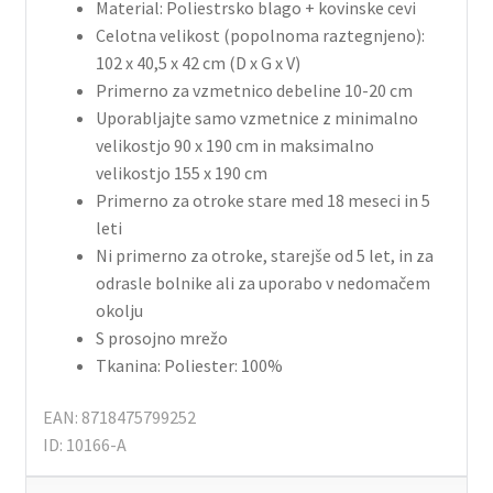
Material: Poliestrsko blago + kovinske cevi
Celotna velikost (popolnoma raztegnjeno):
102 x 40,5 x 42 cm (D x G x V)
Primerno za vzmetnico debeline 10-20 cm
Uporabljajte samo vzmetnice z minimalno
velikostjo 90 x 190 cm in maksimalno
velikostjo 155 x 190 cm
Primerno za otroke stare med 18 meseci in 5
leti
Ni primerno za otroke, starejše od 5 let, in za
odrasle bolnike ali za uporabo v nedomačem
okolju
S prosojno mrežo
Tkanina: Poliester: 100%
EAN: 8718475799252
ID: 10166-A