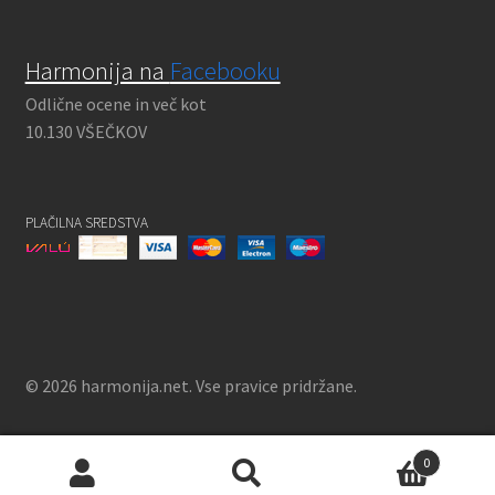
Harmonija na
Facebooku
Odlične ocene in več kot
10.130 VŠEČKOV
PLAČILNA SREDSTVA
© 2026 harmonija.net. Vse pravice pridržane.
0
Išči:
Iskanje