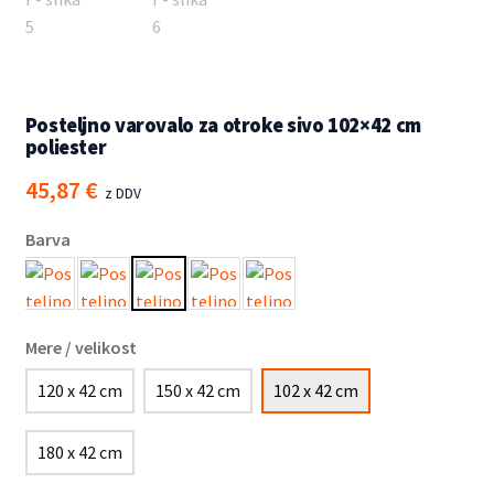
Posteljno varovalo za otroke sivo 102×42 cm
poliester
45,87
€
z DDV
Barva
Mere / velikost
120 x 42 cm
150 x 42 cm
102 x 42 cm
180 x 42 cm