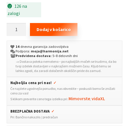
126 na
zalogi
Posteljno
Dodaj v košarico
varovalo
za
14
dnevna garancija zadovoljstva
otroke
Podpora:
moja@harmonija.net
sivo
Predvidena dostava:
5–8 delovnih dni
→ Dostava poteka nemoteno – po najboljših močeh se trudimo, da bo
102x42
tvoj izdelek dostavljen v najkrajšem možnem času. Kljub temu se
cm
lahko zgodi, da zaradi določenih okoliščin pride do zamud.
poliester
Najboljša cena pri nas!
✓
količina
Če najdete ugodnejšo ponudbo, nas obvestite – poskusili bomo še znižati
ceno za vas!
Mimovrste
vidaXL
S klikom preverite ceno tega izdelka pri:
,
BREZPLAČNA DOSTAVA
✓
Pri: Bančno nakazilo / predračun